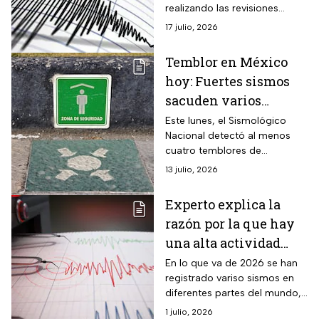
realizando las revisiones
pertinentes para descartar
17 julio, 2026
daños.
Temblor en México
hoy: Fuertes sismos
sacuden varios
estados este 13 de julio
Este lunes, el Sismológico
Nacional detectó al menos
cuatro temblores de
magnitud igual o superior a 4.
13 julio, 2026
te contamos cuáles son las
entidades afectadas.
Experto explica la
razón por la que hay
una alta actividad
sísmica en el mundo
En lo que va de 2026 se han
registrado variso sismos en
diferentes partes del mundo,
¿hay un cambio en las
1 julio, 2026