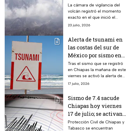
registrado en
La cámara de vigilancia del
volcán registró el momento
Guatemala
exacto en el que inició el
movimiento telúrico
23 julio, 2026
Alerta de tsunami en
las costas del sur de
México por sismo en
Chiapas
Tras el sismo que se registró
en Chiapas la mañana de este
viernes se activó la alerta de
tsunami debido a variaciones
17 julio, 2026
en el nivel del mar, así que se
pide a la población estar
Sismo de 7.4 sacude
atenta.
Chiapas hoy viernes
17 de julio; se activan
protocolos
Protección Civil de Chiapas y
Tabasco se encuentran