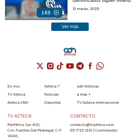
damnificados siguen viviendo
en la calle.
13 marzo, 2025
1:53
Ver más historias sobre este tema
Ver más
Cuenta de X / Twitter (se abre en una nuev
Cuenta de Instagram (se abre en una n
Cuenta de TikTok (se abre en una
Cuenta de YouTube (se abre 
Cuenta de Telegram (se a
Cuenta de Facebook 
Cuenta de Whats
En vivo
Azteca 7
adn Noticias
TV Azteca
Noticias
a más +
Azteca UNO
Deportes
TV Azteca Internacional
TV AZTECA
CONTACTO
Periférico Sur 4121,
contacto@tvazteca.com
Col. Fuentes Del Pedregal, C.P.
55 1720 1313
|
Conmutador
14140,