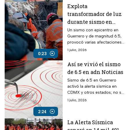
plafones y grietas en La Raza.
Explota
transformador de luz
durante sismo en
CDMX este 2 de enero
Un sismo con epicentro en
Guerrero y de magnitud 6.5,
de 2026
provocó varias afectaciones
en calles y avenidas
1 julio, 2026
0:23
principales de la CDMX este 2
de enero de 2026.
Así se vivió el sismo
de 6.5 en adn Noticias
Sismo de 6.5 en Guerrero
activó la alerta sísmica en
CDMX y otros estados; no se
reportan daños y se aplicaron
1 julio, 2026
protocolos de seguridad.
2:24
La Alerta Sísmica