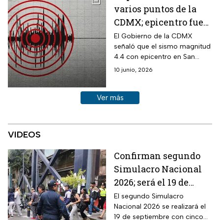
varios puntos de la
CDMX; epicentro fue
en San Marcos,
El Gobierno de la CDMX
señaló que el sismo magnitud
Guerrero
4.4 con epicentro en San
Marcos, Guerrero, se percibió
10 junio, 2026
en la alcaldía Cuauhtémoc y
otros puntos.
Ver más historias sobre este tema
Ver más
VIDEOS
Confirman segundo
Simulacro Nacional
2026; será el 19 de
septiembre y por
El segundo Simulacro
Nacional 2026 se realizará el
primera vez en sábado
19 de septiembre con cinco