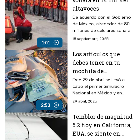
sonará en 14 mil 491
altavoces
De acuerdo con el Gobierno
de México, alrededor de 80
millones de celulares sonarán
con la alerta sísmica del
18 septiembre, 2025
1:01
macro simulacro nacional de
este 19 de septiembre de
Los artículos que
2025.
debes tener en tu
mochila de
emergencia en caso
Este 29 de abril se llevó a
cabo el primer Simulacro
de sismo en México
Nacional en México y en
adn40, te contamos lo que
29 abril, 2025
2:53
debe haber en tu mochila de
emergencia en caso de
Temblor de magnitud
sismo.
5.2 hoy en California,
EUA, se siente en