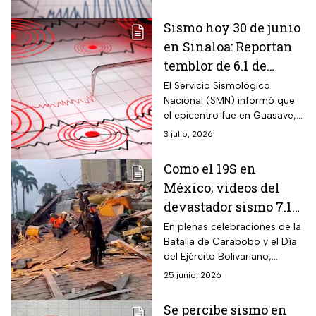
placas? ¿qué está pasando?
experto nos explica.
Sismo hoy 30 de junio
en Sinaloa: Reportan
temblor de 6.1 de
magnitud
El Servicio Sismológico
Nacional (SMN) informó que
el epicentro fue en Guasave,
Sinaloa, alrededor de las 13:45
3 julio, 2026
horas.
Como el 19S en
México; videos del
devastador sismo 7.1
en Venezuela que dejó
En plenas celebraciones de la
Batalla de Carabobo y el Día
derrumbes y alerta de
del Ejército Bolivariano,
tsunami
Venezuela fue azotada por un
25 junio, 2026
sismo magnitud 7.1 en
Montealban.
Se percibe sismo en