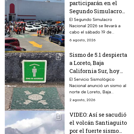
participarán en el
Segundo Simulacro
Nacional 2026
El Segundo Simulacro
Nacional 2026 se llevará a
cabo el sábado 19 de
septiembre y tendrá hipótesis
6 agosto, 2026
diferentes
Sismo de 5.1 despierta
a Loreto, Baja
California Sur, hoy
domingo 2 de agosto
El Servicio Sismológico
Nacional anunció un sismo al
norte de Loreto, Baja
California, durante las
2 agosto, 2026
primeras horas de este
domingo
VIDEO: Así se sacudió
el volcán Santiaguito
por el fuerte sismo