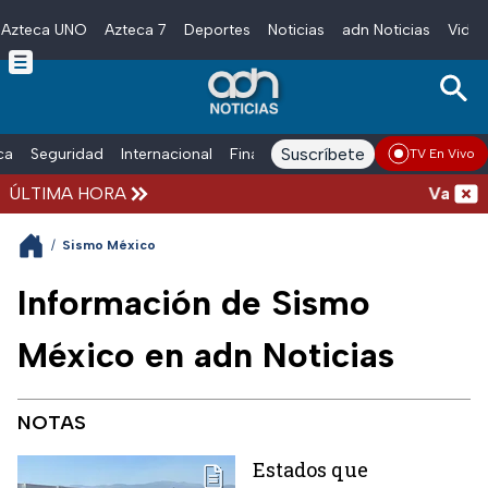
Azteca UNO
Azteca 7
Deportes
Noticias
adn Noticias
Video
Skip to main content
Suscríbete
ica
Seguridad
Internacional
Finanzas
adn Noticias Radio
Esp
TV En Vivo
ÚLTIMA HORA
Vacaciones 
/
Sismo México
Información de Sismo
México en adn Noticias
NOTAS
Estados que