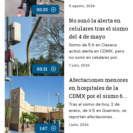
hipótesis sísmicas y
5 agosto, 2026
00:33
activación de la alerta.
No sonó la alerta en
celulares tras el sismo
del 4 de mayo
Sismo de 5.6 en Oaxaca
activó alerta en CDMX, pero
no sonó en celulares por
mantenimiento previo al
7 julio, 2026
00:31
Simulacro Nacional 2026.
Afectaciones menores
en hospitales de la
CDMX por el sismo 6.5
en Guerrero
Tras el sismo de hoy, 2 de
enero, de 6.5 en Guerrero, se
reportan afectaciones
menores en hospitales de la
1 julio, 2026
1:47
CDMX como caídas de