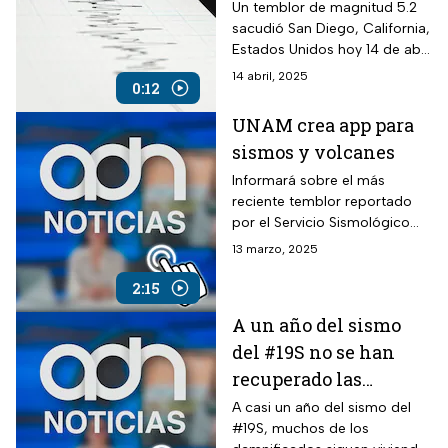
Tijuana
Un temblor de magnitud 5.2
sacudió San Diego, California,
Estados Unidos hoy 14 de abril
de 2025; el sismo pudo
14 abril, 2025
0:12
sentirse en Tijuana, Baja
California.
UNAM crea app para
sismos y volcanes
Informará sobre el más
reciente temblor reportado
por el Servicio Sismológico
Nacional.
13 marzo, 2025
2:15
A un año del sismo
del #19S no se han
recuperado las
viviendas
A casi un año del sismo del
#19S, muchos de los