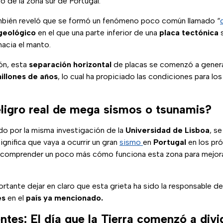
o de la zona sur de Portugal.
mbién reveló que se formó un fenómeno poco común llamado “
geológico
en el que una parte inferior de una
placa tectónica
hacia el manto.
ón, esta
separación horizontal
de placas se comenzó a genera
millones de años
, lo cual ha propiciado las condiciones para 
eligro real de mega sismos o tsunamis?
do por la misma investigación de la
Universidad de Lisboa
, s
gnifica que vaya a ocurrir un gran
sismo
en
Portugal
en los pr
 comprender un poco más cómo funciona esta zona para mejor
portante dejar en claro que esta grieta ha sido la responsable 
es
en el
país ya mencionado.
tes: El día que la Tierra comenzó a divi