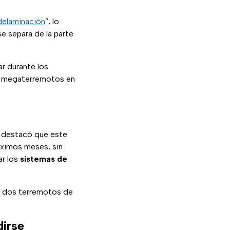
delaminación
”, lo
se separa de la parte
r durante los
los megaterremotos en
e destacó que este
óximos meses, sin
ar los
sistemas de
de dos terremotos de
dirse