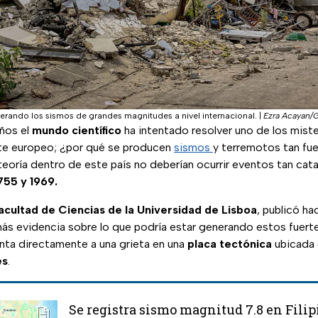
erando los sismos de grandes magnitudes a nivel internacional.
|
Ezra Acayan/
ños el
mundo científico
ha intentado resolver uno de los mist
te europeo; ¿por qué se producen
sismos
y terremotos tan fu
teoría dentro de este país no deberían ocurrir eventos tan cat
755 y 1969.
acultad de Ciencias de la Universidad de Lisboa
, publicó h
más evidencia sobre lo que podría estar generando estos fuer
punta directamente a una grieta en una
placa tectónica
ubicada
és
.
Se registra sismo magnitud 7.8 en Filip