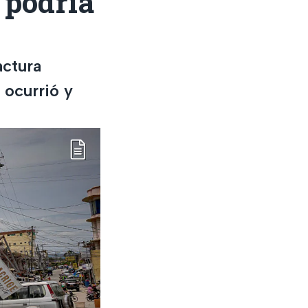
 podría
actura
 ocurrió y