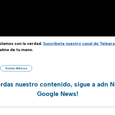
ablamos con la verdad.
Suscríbete
nuestro canal de Telegr
palma de tu mano.
Sismo México
erdas nuestro contenido, sigue a adn N
Google News!