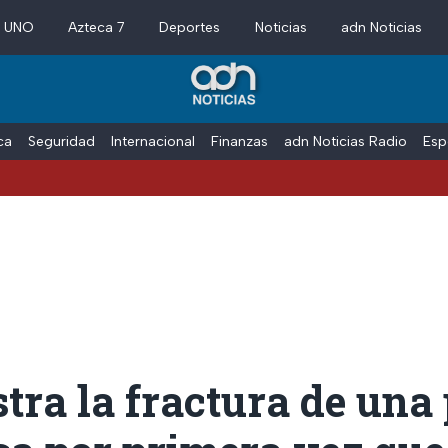
a UNO
Azteca 7
Deportes
Noticias
adn Noticias
ica
Seguridad
Internacional
Finanzas
adn Noticias Radio
Esp
stra la fractura de una