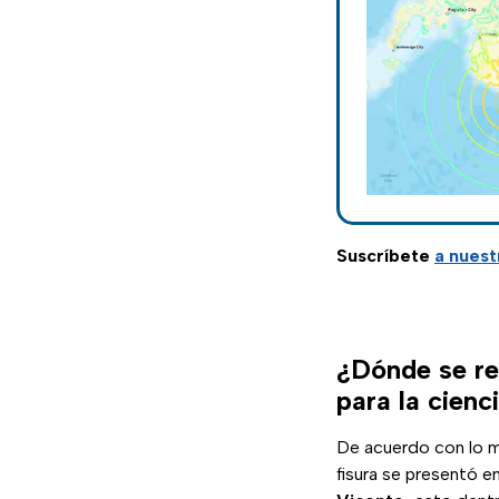
Suscríbete
a nuest
¿Dónde se reg
para la cienc
De acuerdo con lo m
fisura se presentó e