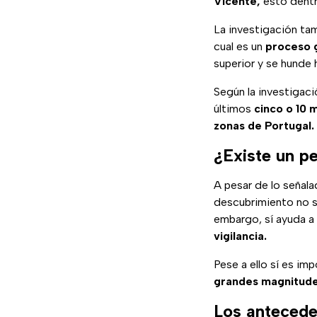
Vicente,
esto dentr
La investigación ta
cual es un
proceso 
superior y se hunde 
Según la investigaci
últimos
cinco o 10 
zonas de Portugal.
¿Existe un p
A pesar de lo señala
descubrimiento no si
embargo, sí ayuda a
vigilancia.
Pese a ello sí es im
grandes magnitud
Los anteceden