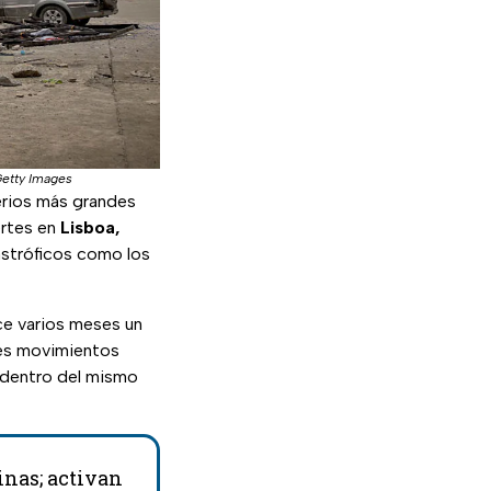
Getty Images
erios más grandes
ertes en
Lisboa,
astróficos como los
ace varios meses un
tes movimientos
 dentro del mismo
inas; activan