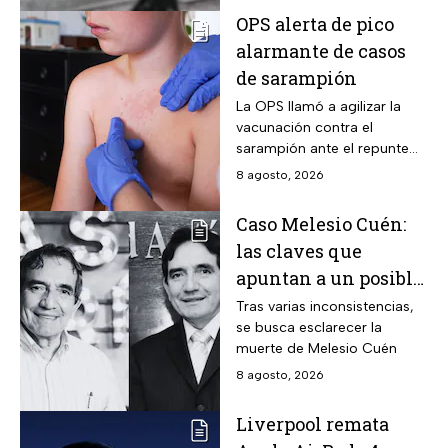
OPS alerta de pico
alarmante de casos
de sarampión
La OPS llamó a agilizar la
vacunación contra el
sarampión ante el repunte
de casos en América
8 agosto, 2026
Caso Melesio Cuén:
las claves que
apuntan a un posible
montaje en su
Tras varias inconsistencias,
se busca esclarecer la
asesinato
muerte de Melesio Cuén
8 agosto, 2026
Liverpool remata