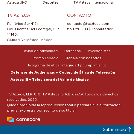
Azteca UNO
Deportes
TV Azteca Internacional
TV AZTECA
CONTACTO
Periférico Sur 4121,
contacto@tvazteca.com
Col. Fuentes Del Pedregal, C.P.
55 1720 1313
|
Conmutador
14140,
Ciudad De México, México.
Aviso de privacidad
Derechos
Inversionistas
Promo Espacio
Trabaja con nosotros
Programa de ética, integridad y cumplimiento
Defensor de Audiencias y Código de Ética de Televisión
Azteca III y Televisora del Valle de México
TV Azteca, M.R. & ©, TV Azteca, S.A.B. de C.V. Todos los derechos
reservados, 2025.
Queda prohibida la reproducción total o parcial sin la autorización
previa, expresa y por escrito de su titular.
Subir inicio