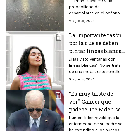
coloca en el mapa del
“Hernán” tiene 90% de
probabilidad de
Pacífico
desarrollarse en el océano
Pacífico; lloverá muy fuerte
9 agosto, 2026
en cuatro estados
La importante razón
por la que se deben
pintar líneas blancas
en las ventanas
¿Has visto ventanas con
líneas blancas? No se trata
de una moda, este sencillo
truco puede ayudar a salvar
9 agosto, 2026
vidas, te contamos.
“Es muy triste de
ver”: Cáncer que
padece Joe Biden se
propaga y causa
Hunter Biden reveló que la
enfermedad de su padre se
metástasis
ha extendido a los huesos a