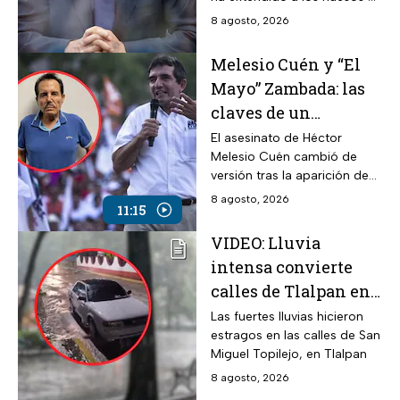
pesar del tratamiento.
8 agosto, 2026
Melesio Cuén y “El
Mayo” Zambada: las
claves de un
asesinato rodeado de
El asesinato de Héctor
Melesio Cuén cambió de
contradicciones
versión tras la aparición de
nuevas pruebas. ¿Qué
8 agosto, 2026
11:15
ocurrió realmente el 25 de
julio de 2024?
VIDEO: Lluvia
intensa convierte
calles de Tlalpan en
ríos
Las fuertes lluvias hicieron
estragos en las calles de San
Miguel Topilejo, en Tlalpan
8 agosto, 2026