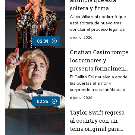
anuncia que está
soltera y firma
divorcio de Cruz
Alicia Villarreal confirmó que
está soltera de nuevo tras
Martínez tras más de
concluir el proceso legal de
dos décadas de
su divorcio con Cruz
6 junio, 2026
matrimonio
02:34
Martínez, cerrando así un
ciclo de 20 años en pareja.
Cristian Castro rompe
los rumores y
presenta formalmente
a su nueva pareja
El Gallito Feliz vuelve a abrirle
las puertas al amor y
sorprende a sus fanáticos de
Argentina con una nueva
6 junio, 2026
02:35
novia.
Taylor Swift regresa
al country con un
tema original para