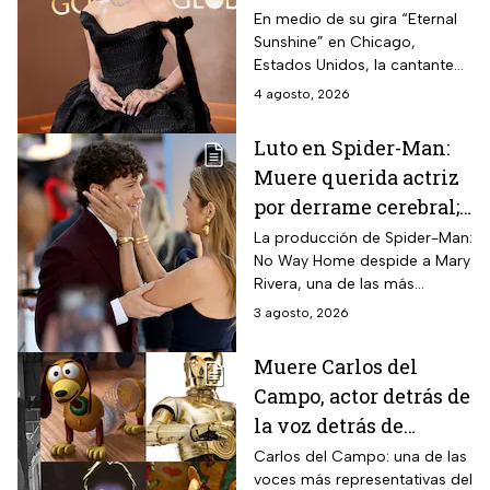
carrera
En medio de su gira “Eternal
Sunshine” en Chicago,
Estados Unidos, la cantante
informó a sus fanáticos que
4 agosto, 2026
“se alejará de la atención
pública”
Luto en Spider-Man:
Muere querida actriz
por derrame cerebral;
esto se sabe
La producción de Spider-Man:
No Way Home despide a Mary
Rivera, una de las más
queridas actrices que dieron
3 agosto, 2026
vida a un personaje
entrañable en la saga de Tom
Muere Carlos del
Holland.
Campo, actor detrás de
la voz detrás de
Slinky y C-3P0 en
Carlos del Campo: una de las
voces más representativas del
México