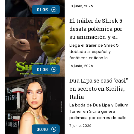
medidas legales que definirán
18 junio, 2026
01:05
el destino de su fortuna.
El tráiler de Shrek 5
desata polémica por
su animación y el
cambio de su voz
Llega el tráiler de Shrek 5
doblado al español y
principal
fanáticos critican la
animación, además de
16 junio, 2026
01:05
reclamar que cambian al
actor de doblaje principal.
Dua Lipa se casó “casi”
en secreto en Sicilia,
Italia
La boda de Dua Lipa y Callum
Turner en Sicilia genera
polémica por cierres de calles
y restricciones en el centro
7 junio, 2026
00:40
histórico de Palermo. (