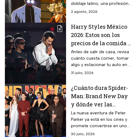
doblaje latino, una profesión
en la que Mexico es referente
2 agosto, 2026
internacional.
Harry Styles México
2026: Estos son los
precios de la comida y
bebidas en el Estadio
Antes de salir de casa, revisa
cuánto cuesta comer, tomar
GNP Seguros
algo y estacionar tu auto en el
Estadio GNP Seguros para
31 julio, 2026
evitar gastos sorpresa.
¿Cuánto dura Spider-
Man: Brand New Day
y dónde ver las
películas anteriores?
La nueva aventura de Peter
Parker ya está en los cines y
promete convertirse en uno
de los estrenos más
30 julio, 2026