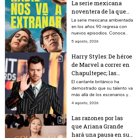
La serie mexicana
noventera de la que
todos están hablando
La serie mexicana ambientada
en los años 90 regresa con
y que se ve en un fin
nuevos episodios. Conoce
de semana
cuándo se estrena, qué
5 agosto, 2026
pasará tras el impactante final
de la primera temporada y
Harry Styles: De héroe
quiénes vuelven al elenco.
de Marvel a correr en
Chapultepec; las
apariciones del
El cantante británico ha
demostrado que su talento va
cantante en el cine
más allá de los escenarios y
ha llegado a la pantalla
4 agosto, 2026
grande. conoce los
personajes que ha
Las razones por las
interpretado.
que Ariana Grande
hará una pausa en su