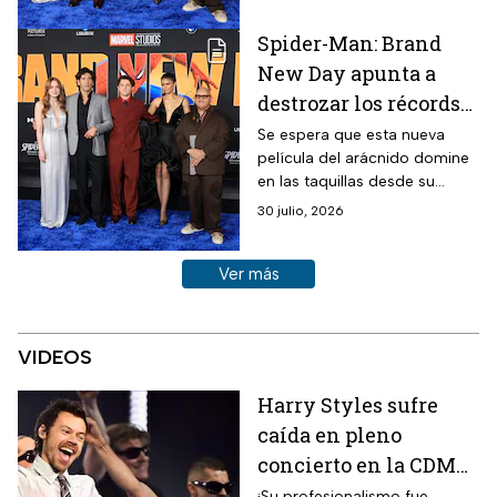
esperados del año. Si planeas
verla, aquí te contamos
Spider-Man: Brand
cuánto dura.
New Day apunta a
destrozar los récords
en taquilla del
Se espera que esta nueva
película del arácnido domine
universo del Hombre
en las taquillas desde su
Araña
primer fin de semana
30 julio, 2026
Ver más historias sobre este tema
Ver más
VIDEOS
Harry Styles sufre
caída en pleno
concierto en la CDMX
| VIDEO
¡Su profesionalismo fue