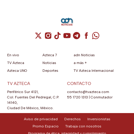
Cuenta de X / Twitter (se abre en una nuev
Cuenta de Instagram (se abre en una n
Cuenta de TikTok (se abre en una
Cuenta de YouTube (se abre 
Cuenta de Telegram (se a
Cuenta de Facebook 
Cuenta de Whats
En vivo
Azteca 7
adn Noticias
TV Azteca
Noticias
a más +
Azteca UNO
Deportes
TV Azteca Internacional
TV AZTECA
CONTACTO
Periférico Sur 4121,
contacto@tvazteca.com
Col. Fuentes Del Pedregal, C.P.
55 1720 1313
|
Conmutador
14140,
Ciudad De México, México.
Aviso de privacidad
Derechos
Inversionistas
Promo Espacio
Trabaja con nosotros
Programa de ética, integridad y cumplimiento