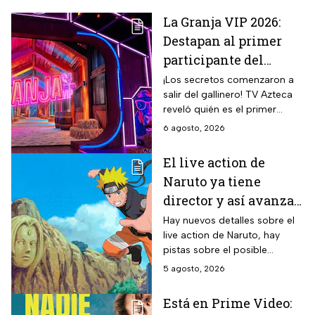
La Granja VIP 2026:
Destapan al primer
participante del
reality más viral de la
¡Los secretos comenzaron a
salir del gallinero! TV Azteca
televisión mexicana
reveló quién es el primer
granjero confirmado para la
6 agosto, 2026
segunda temporada del
reality 24/7.
El live action de
Naruto ya tiene
director y así avanza
el casting de la
Hay nuevos detalles sobre el
live action de Naruto, hay
película
pistas sobre el posible
enfoque de la historia y
5 agosto, 2026
quiénes serán los
protagonistas de la cinta.
Está en Prime Video: