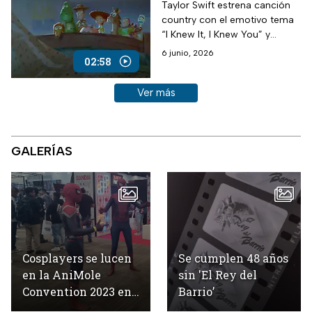
Toy Story 5
Taylor Swift estrena canción
country con el emotivo tema
“I Knew It, I Knew You” y
sorprende al unirse al universo
6 junio, 2026
02:58
de Pixar.
Ver más historias sobre este tema
Ver más
GALERÍAS
Cosplayers se lucen
Se cumplen 48 años
en la AniMole
sin 'El Rey del
Convention 2023 en
Barrio’
México