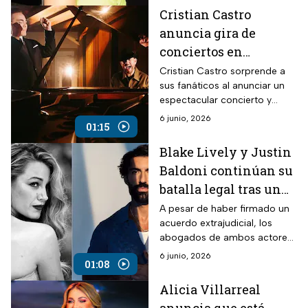
Cristian Castro
anuncia gira de
conciertos en
homenaje a José José
Cristian Castro sorprende a
sus fanáticos al anunciar un
al estilo sinfónico
espectacular concierto y
disco tributo para revivir los
6 junio, 2026
01:15
más grandes éxitos de José
José.
Blake Lively y Justin
Baldoni continúan su
batalla legal tras un
acuerdo millonario
A pesar de haber firmado un
acuerdo extrajudicial, los
abogados de ambos actores
regresaron a los tribunales
6 junio, 2026
01:08
por una millonaria disputa de
gastos.
Alicia Villarreal