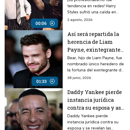
tendencia en redes! Harry
Styles sufrió una caída en
pleno concierto, pero se
2 agosto, 2026
00:06
levantó y siguió cantando.
Así será repartida la
herencia de Liam
Payne, exintegrante
de One Direction
Bear, hijo de Liam Payne, fue
nombrado único heredero de
la fortuna del exintegrante de
One Direction, valuada en 29
28 junio, 2026
01:33
millones de dólares.
Daddy Yankee pierde
instancia jurídica
contra su esposa y así
se dividirá su fortuna
Daddy Yankee pierde
instancia jurídica contra su
esposa y se revelan las