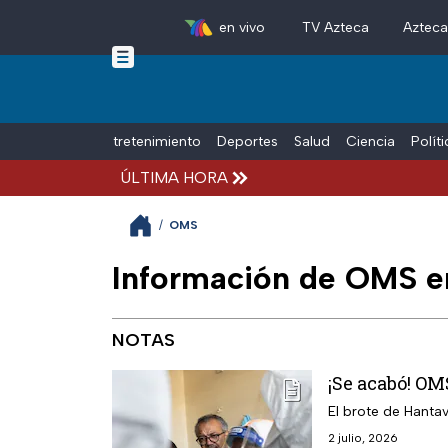
en vivo
TV Azteca
Aztec
Skip to main content
Tiempo Libre
Entretenimiento
Deportes
Salud
Ciencia
Polít
ÚLTIMA HORA
/
OMS
Información de OMS en
NOTAS
¡Se acabó! OM
El brote de Hanta
2 julio, 2026