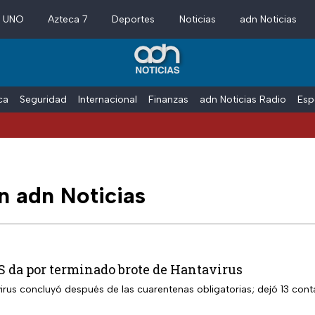
a UNO
Azteca 7
Deportes
Noticias
adn Noticias
ica
Seguridad
Internacional
Finanzas
adn Noticias Radio
Esp
 adn Noticias
S da por terminado brote de Hantavirus
virus concluyó después de las cuarentenas obligatorias; dejó 13 cont