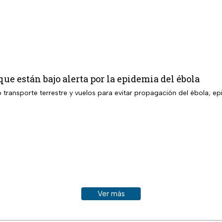
 que están bajo alerta por la epidemia del ébola
transporte terrestre y vuelos para evitar propagación del ébola; ep
Ver más historias sobre este tema
Ver más