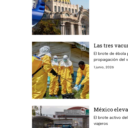
Las tres vacu
El brote de ébola 
propagación del v
1 junio, 2026
México eleva 
El brote activo de
viajeros