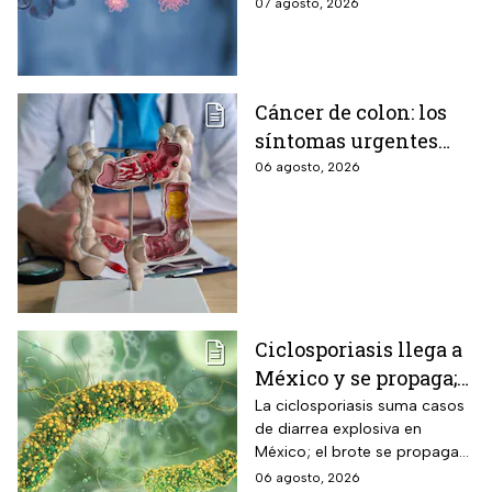
pero se han encendido las
07 agosto, 2026
alertar sobre cómo garantizar
su seguridad.
Cáncer de colon: los
síntomas urgentes
que te advierten que
06 agosto, 2026
ya está presente
Ciclosporiasis llega a
México y se propaga;
activan protocolos
La ciclosporiasis suma casos
de diarrea explosiva en
para revisar frutas y
México; el brote se propaga
verduras
en el territorio nacional
06 agosto, 2026