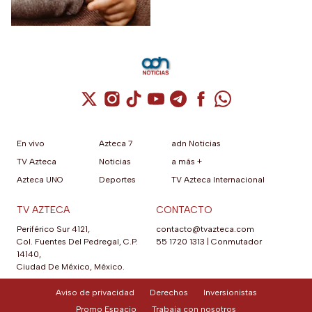
Cuenta de X / Twitter (se abre en una nuev
Cuenta de Instagram (se abre en una n
Cuenta de TikTok (se abre en una
Cuenta de YouTube (se abre 
Cuenta de Telegram (se a
Cuenta de Facebook 
Cuenta de Whats
En vivo
Azteca 7
adn Noticias
TV Azteca
Noticias
a más +
Azteca UNO
Deportes
TV Azteca Internacional
TV AZTECA
CONTACTO
Periférico Sur 4121,
contacto@tvazteca.com
Col. Fuentes Del Pedregal, C.P.
55 1720 1313
|
Conmutador
14140,
Ciudad De México, México.
Aviso de privacidad
Derechos
Inversionistas
Promo Espacio
Trabaja con nosotros