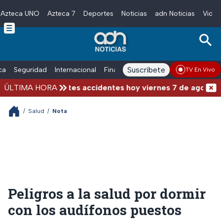
Azteca UNO
Azteca 7
Deportes
Noticias
adn Noticias
Video
Skip to main content
Suscríbete
ica
Seguridad
Internacional
Finanzas
adn Noticias Radio
Esp
TV En Vivo
loqueos y fuertes accidentes hoy viernes 7 de agosto
ÚLTIMA HORA
/
Salud
/
Nota
Peligros a la salud por dormir
con los audífonos puestos