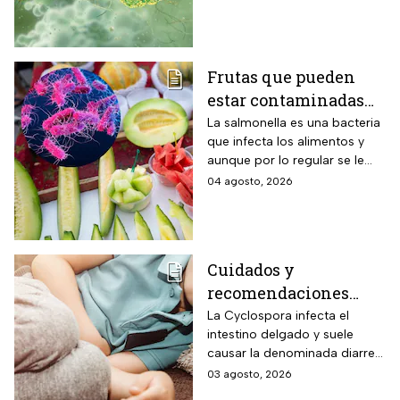
Frutas que pueden
estar contaminadas
de salmonella y cómo
La salmonella es una bacteria
que infecta los alimentos y
protegerte del
aunque por lo regular se le
contagio
relaciona con el huevo,
04 agosto, 2026
algunas frutas pueden estar
contaminadas.
Cuidados y
recomendaciones
para niños ante los
La Cyclospora infecta el
intestino delgado y suele
riesgos por cyclospora
causar la denominada diarrea
explosiva, de acuerdo con
03 agosto, 2026
autoridades sanitarias.