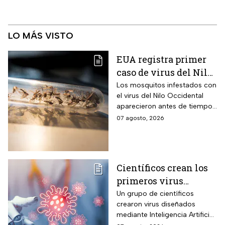
LO MÁS VISTO
EUA registra primer
caso de virus del Nilo
Occidental de 2026
Los mosquitos infestados con
el virus del Nilo Occidental
aparecieron antes de tiempo
en EUA; ya se registró el
07 agosto, 2026
primer caso en una persona
Científicos crean los
primeros virus
diseñados por la IA,
Un grupo de científicos
crearon virus diseñados
¿son peligrosos para
mediante Inteligencia Artificial
los humanos?