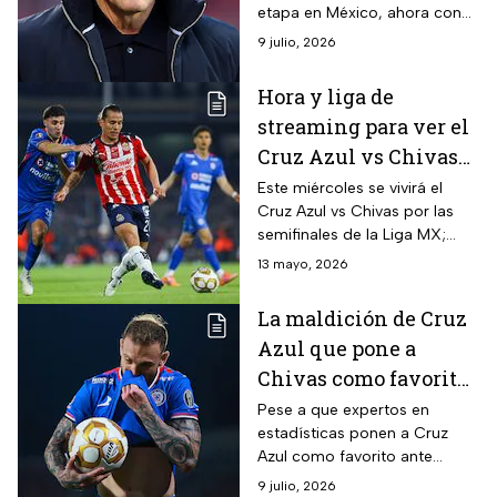
etapa en México, ahora con
Monterrey.
9 julio, 2026
Hora y liga de
streaming para ver el
Cruz Azul vs Chivas
con Christian
Este miércoles se vivirá el
Cruz Azul vs Chivas por las
Martinoli y Luis
semifinales de la Liga MX;
García
será el último partido del
13 mayo, 2026
Estadio Azteca antes de pasar
a poder de la FIFA.
La maldición de Cruz
Azul que pone a
Chivas como favoritos
en las semifinales
Pese a que expertos en
estadísticas ponen a Cruz
Azul como favorito ante
Chivas, La Máquina también
9 julio, 2026