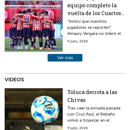
equipo completo la
vuelta de los Cuartos
de Final contra Tigres
“Instruí que nuestros
jugadores se reporten”:
Amaury Vergara no toleró el
presunto beneficio al Toluca;
9 julio, 2026
Selección Mexicana da
ultimátum.
Ver más historias sobre este tema
Ver más
VIDEOS
Toluca derrota a las
Chivas
Tras caer la jornada pasada
con Cruz Azul, el Rebaño
volvió a tropezar en el
Clausura 2026 y ahora perdió
9 julio, 2026