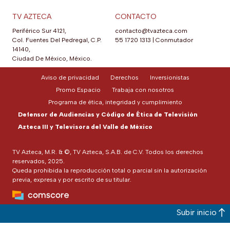
TV AZTECA
CONTACTO
Periférico Sur 4121,
contacto@tvazteca.com
Col. Fuentes Del Pedregal, C.P.
55 1720 1313
|
Conmutador
14140,
Ciudad De México, México.
Aviso de privacidad
Derechos
Inversionistas
Promo Espacio
Trabaja con nosotros
Programa de ética, integridad y cumplimiento
Defensor de Audiencias y Código de Ética de Televisión
Azteca III y Televisora del Valle de México
TV Azteca, M.R. & ©, TV Azteca, S.A.B. de C.V. Todos los derechos
reservados, 2025.
Queda prohibida la reproducción total o parcial sin la autorización
previa, expresa y por escrito de su titular.
Subir inicio