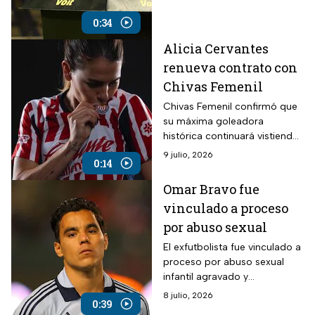
2-0 ante el bicampeón
Toluca.
0:34
Alicia Cervantes
renueva contrato con
Chivas Femenil
Chivas Femenil confirmó que
su máxima goleadora
histórica continuará vistiendo
la playera del Guadalajara a lo
9 julio, 2026
0:14
largo del Clausura 2026 de la
Liga MX.
Omar Bravo fue
vinculado a proceso
por abuso sexual
El exfutbolista fue vinculado a
proceso por abuso sexual
infantil agravado y
permanecerá seis meses en
8 julio, 2026
0:39
prisión preventiva mientras