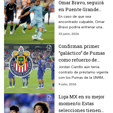
Omar Bravo, seguirá
en Puente Grande
mientras avanza su
En caso de que sea
encontrado culpable, Omar
juicio
Bravo podría enfrenar una
condena de entre cinco y diez
23 junio, 2026
años de prisión.
Confirman primer
“galáctico” de Pumas
como refuerzo de
Chivas para el
Jordan Carrillo aún tenía
contrato de préstamo vigente
Apertura 2026
con los Pumas de la UNAM;
Santos Laguna y Chivas
9 julio, 2026
cerraron la operación a un
mes del inicio de la Liga MX.
Liga MX en su mejor
momento: Estas
selecciones tienen