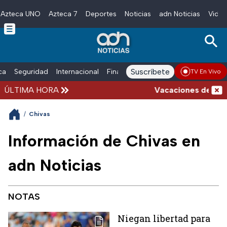
Azteca UNO
Azteca 7
Deportes
Noticias
adn Noticias
Video
Skip to main content
Suscríbete
ica
Seguridad
Internacional
Finanzas
adn Noticias Radio
Esp
TV En Vivo
ÚLTIMA HORA
Vacaciones de verano 
/
Chivas
Información de Chivas en
adn Noticias
NOTAS
Niegan libertad para