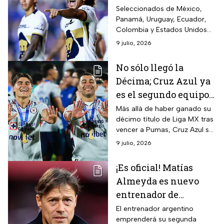
hasta 4 jugadores para
Seleccionados de México,
Panamá, Uruguay, Ecuador,
el Mundial
Colombia y Estados Unidos
juegan con algunos de los 18
9 julio, 2026
clubes de la Liga MX.
No sólo llegó la
Décima; Cruz Azul ya
es el segundo equipo
más ganador por
Más allá de haber ganado su
décimo título de Liga MX tras
arriba de Chivas
vencer a Pumas, Cruz Azul se
convirtió en el segundo club
9 julio, 2026
con más campeonatos
oficiales en el país.
¡Es oficial! Matías
Almeyda es nuevo
entrenador de
Rayados de Monterrey
El entrenador argentino
emprenderá su segunda