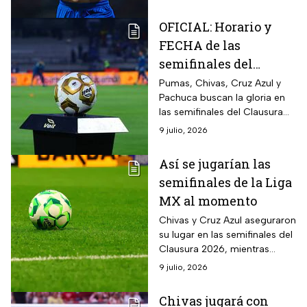
jugará ante sus fantasmas en
las semifinales de Liga MX.
OFICIAL: Horario y
FECHA de las
semifinales del
Clausura 2026 de la
Pumas, Chivas, Cruz Azul y
Pachuca buscan la gloria en
Liga MX
las semifinales del Clausura
2026. ¿Quién será finalista de
9 julio, 2026
la Liga MX?
Así se jugarían las
semifinales de la Liga
MX al momento
Chivas y Cruz Azul aseguraron
su lugar en las semifinales del
Clausura 2026, mientras
esperan a sus rivales, que
9 julio, 2026
saldrán de los partidos Pumas
vs América y Pachuca vs
Chivas jugará con
Toluca.