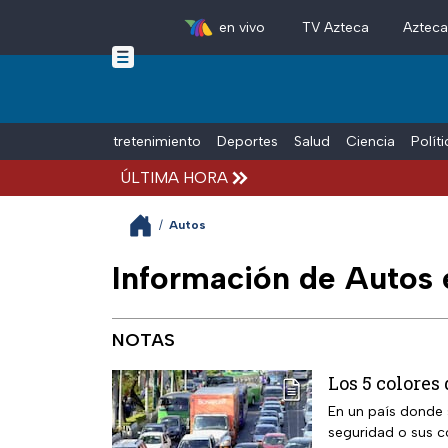
en vivo
TV Azteca
Aztec
Skip to main content
Tiempo Libre
Entretenimiento
Deportes
Salud
Ciencia
Polít
ÚLTIMA HORA
/
Autos
Información de Autos 
NOTAS
Los 5 colores
En un país donde 
seguridad o sus c