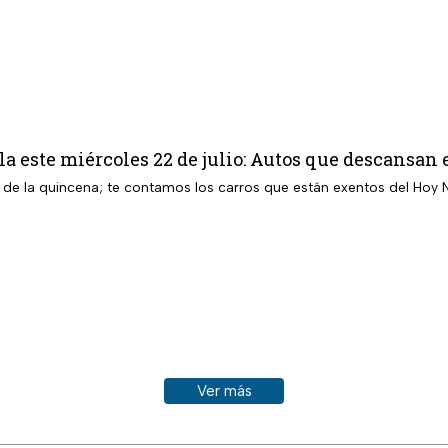
la este miércoles 22 de julio: Autos que descans
s de la quincena; te contamos los carros que están exentos del Hoy 
Ver más historias sobre este tema
Ver más