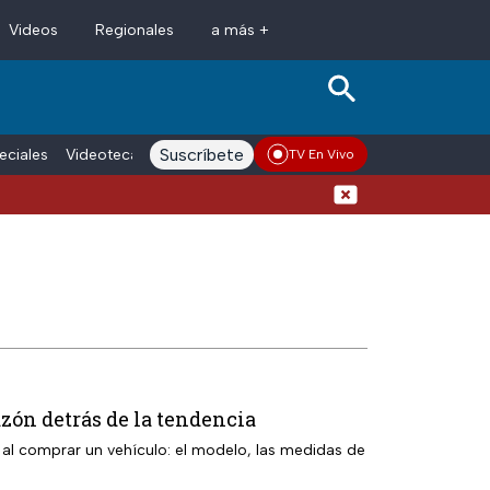
Videos
Regionales
a más +
Suscríbete
eciales
Videoteca
Conductores
Voces adn Noticias
Enlace La
TV En Vivo
Vacaciones de verano compl
azón detrás de la tendencia
 al comprar un vehículo: el modelo, las medidas de