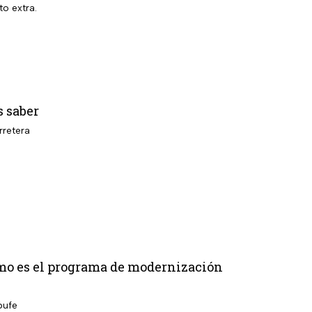
o extra.
s saber
rretera
ómo es el programa de modernización
pufe