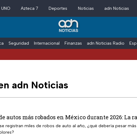
a UNO
Azteca 7
Deportes
Noticias
adn Noticias
ica
Seguridad
Internacional
Finanzas
adn Noticias Radio
Esp
en adn Noticias
 de autos más robados en México durante 2026: La r
se registran miles de robos de auto al año, ¿qué debería pesar más
olores?