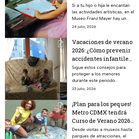
fechas y precios
Si a tu hijo o hija le encantan
las actividades artísticas, en el
Museo Franz Mayer hay un
curso de verano para que
24 julio, 2026
aprenda sobre fotografía y
diseño.
Vacaciones de verano
2026: ¿Cómo prevenir
accidentes infantiles
en casa?
Sigue estos consejos para
proteger a los menores
durante este periodo
vacacional
23 julio, 2026
¡Plan para los peques!
Metro CDMX tendrá
Curso de Verano 2026
y así puedes
Desde visitas a museos hasta
parques de atracciones, el
inscribirte