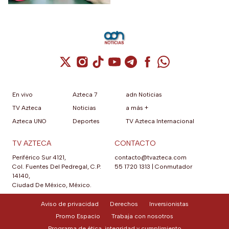
Cuenta de X / Twitter (se abre en una nuev
Cuenta de Instagram (se abre en una n
Cuenta de TikTok (se abre en una
Cuenta de YouTube (se abre 
Cuenta de Telegram (se a
Cuenta de Facebook 
Cuenta de Whats
En vivo
Azteca 7
adn Noticias
TV Azteca
Noticias
a más +
Azteca UNO
Deportes
TV Azteca Internacional
TV AZTECA
CONTACTO
Periférico Sur 4121,
contacto@tvazteca.com
Col. Fuentes Del Pedregal, C.P.
55 1720 1313
|
Conmutador
14140,
Ciudad De México, México.
Aviso de privacidad
Derechos
Inversionistas
Promo Espacio
Trabaja con nosotros
Programa de ética, integridad y cumplimiento