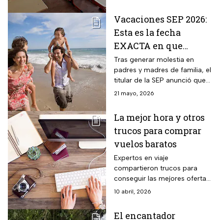
Vacaciones SEP 2026:
Esta es la fecha
EXACTA en que
alumnos de primaria
Tras generar molestia en
padres y madres de familia, el
salen de clases
titular de la SEP anunció que
el calendario escolar se
21 mayo, 2026
mantiene sin cambios.
La mejor hora y otros
trucos para comprar
vuelos baratos
Expertos en viaje
compartieron trucos para
conseguir las mejores ofertas
de tus vuelos y aquí te
10 abril, 2026
contamos los detalles.
El encantador