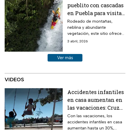
pueblito con cascadas
en Puebla para visitar
en fin de semana
Rodeado de montañas,
neblina y abundante
vegetación, este sitio ofrece
un ambiente ideal para
3 abril, 2026
quienes buscan escapar del
bullicio y conectar con la
Ver más historias sobre este tema
Ver más
naturaleza.
VIDEOS
Accidentes infantiles
en casa aumentan en
las vacaciones: Cruz
Roja revela zonas
Con las vacaciones, los
accidentes infantiles en casa
mayor de riesgo
aumentan hasta un 30%,