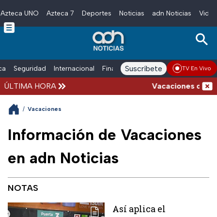
Azteca UNO
Azteca 7
Deportes
Noticias
adn Noticias
Video
Skip to main content
Suscríbete
ica
Seguridad
Internacional
Finanzas
adn Noticias Radio
Esp
TV En Vivo
ÚLTIMA HORA
Vacaciones de veran
/
Vacaciones
Información de Vacaciones
en adn Noticias
NOTAS
Así aplica el