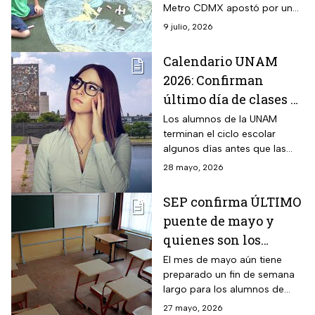
Metro CDMX apostó por un
verano divertido para los
9 julio, 2026
menores; conoce toda la
información.
Calendario UNAM
2026: Confirman
último día de clases y
vacaciones de Prepa,
Los alumnos de la UNAM
terminan el ciclo escolar
CCH y licenciatura
algunos días antes que las
escuelas de la SEP.
28 mayo, 2026
SEP confirma ÚLTIMO
puente de mayo y
quienes son los
alumnos que no
El mes de mayo aún tiene
preparado un fin de semana
tienen clases
largo para los alumnos de
educación básica de la SEP.
27 mayo, 2026