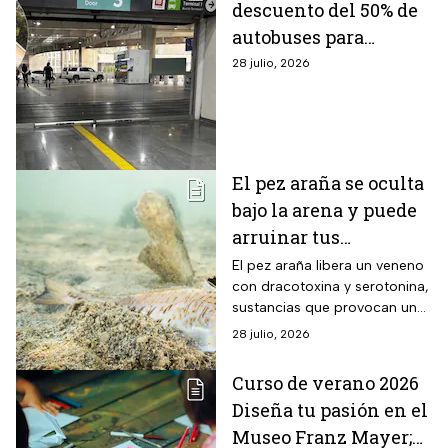
descuento del 50% de
autobuses para
estudiantes y
28 julio, 2026
maestros en
vacaciones
El pez araña se oculta
bajo la arena y puede
arruinar tus
vacaciones durante
El pez araña libera un veneno
con dracotoxina y serotonina,
este verano
sustancias que provocan un
dolor intenso, inflamación,
28 julio, 2026
enrojecimiento y fuertes
molestias articulares.
Curso de verano 2026
Diseña tu pasión en el
Museo Franz Mayer;