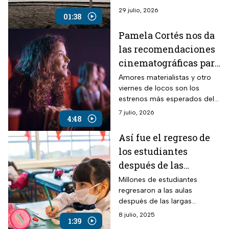
según la Cruz Roja; ¿Cuáles
29 julio, 2026
01:38
son las zonas más
peligrosas?
Pamela Cortés nos da
las recomendaciones
cinematográficas para
este inicio de Agosto
Amores materialistas y otro
viernes de locos son los
estrenos más esperados del
mes de agosto, ambas
7 julio, 2026
4:48
producciones con un gran
cast
Así fue el regreso de
los estudiantes
después de las
vacaciones
Millones de estudiantes
regresaron a las aulas
después de las largas
vacaciones de Semana Santa,
8 julio, 2025
1:39
aquí las opiniones de algunos.