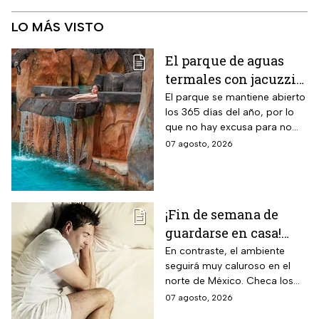
LO MÁS VISTO
El parque de aguas
termales con jacuzzis
y cabañas a 2 horas de
El parque se mantiene abierto
los 365 días del año, por lo
CDMX donde este
que no hay excusa para no
grupo de adultos
visitar este hermoso lugar
07 agosto, 2026
mayores paga la
mitad
¡Fin de semana de
guardarse en casa!
Monzón mexicano
En contraste, el ambiente
seguirá muy caluroso en el
dejará lluvias
norte de México. Checa los
intensas en estos
detalles y toma precauciones.
07 agosto, 2026
estados; así estará el