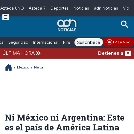
Azteca UNO
Azteca 7
Deportes
Noticias
adn Noticias
Video
Skip to main content
Suscríbete
ica
Seguridad
Internacional
Finanzas
adn Noticias Radio
Esp
TV En Vivo
ÚLTIMA HORA
Detienen al exgob
/
México
/
Nota
Ni México ni Argentina: Este
es el país de América Latina