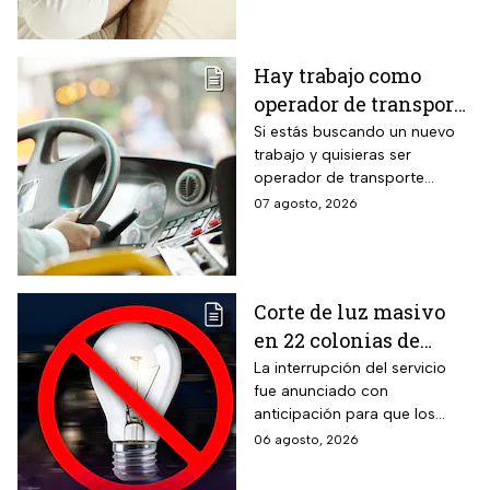
clima hoy
Hay trabajo como
operador de transporte
público con sueldo de
Si estás buscando un nuevo
trabajo y quisieras ser
18 mil pesos, bonos y
operador de transporte
despensa
público, publicaron algunas
07 agosto, 2026
vacantes y te decimos cómo
puedes aplicar.
Corte de luz masivo
en 22 colonias de
México; zonas
La interrupción del servicio
fue anunciado con
afectadas hoy 7 de
anticipación para que los
agosto
usuarios puedan tomar las
06 agosto, 2026
previsiones necesarias.