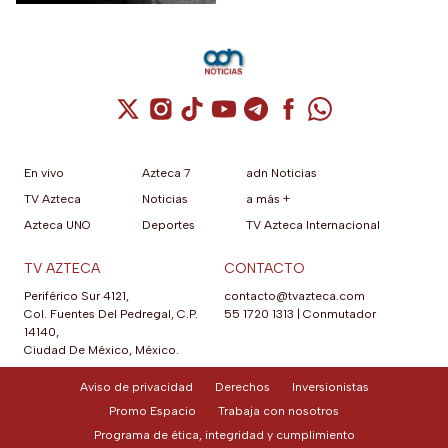
Cuenta de X / Twitter (se abre en una nuev
Cuenta de Instagram (se abre en una n
Cuenta de TikTok (se abre en una
Cuenta de YouTube (se abre 
Cuenta de Telegram (se a
Cuenta de Facebook 
Cuenta de Whats
En vivo
Azteca 7
adn Noticias
TV Azteca
Noticias
a más +
Azteca UNO
Deportes
TV Azteca Internacional
TV AZTECA
CONTACTO
Periférico Sur 4121,
contacto@tvazteca.com
Col. Fuentes Del Pedregal, C.P.
55 1720 1313
|
Conmutador
14140,
Ciudad De México, México.
Aviso de privacidad
Derechos
Inversionistas
Promo Espacio
Trabaja con nosotros
Programa de ética, integridad y cumplimiento