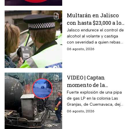
Multarán en Jalisco
con hasta $23,000 a los
conductores que
Jalisco endurece el control de
alcohol al volante y castiga
superen este límite en
con severidad a quien rebase
la prueba de
el nuevo límite de sangre o
06 agosto, 2026
alcoholemia
aliento. La sanción golpea por
igual a automovilistas,
transportistas y motociclistas
que circulen por el estado.
VIDEO | Captan
momento de la
explosión de pipa de
Fuerte explosión de una pipa
de gas LP en la colonia Las
gas en Cuernavaca:
Granjas, de Cuernavaca, dejó
¡Imágenes sensibles!
21 heridos y causó pánico
06 agosto, 2026
entre vecinos: VIDEO