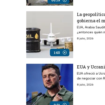
00:19
La geopolític
gobierna el 
EUA, Arabia Saudi
¿entonces quién m
8 julio, 2026
1:40
EUA y Ucrani
EUA ofreció a Ucr
de negociar con R
8 julio, 2026