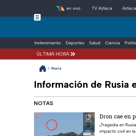
en vivo
TV Azteca
Aztec
Skip to main content
Tiempo Libre
Entretenimiento
Deportes
Salud
Ciencia
Polít
ÚLTIMA HORA
/
Rusia
Información de Rusia 
NOTAS
Dron cae en p
¡Tragedia en Rusia
impacto civil en la