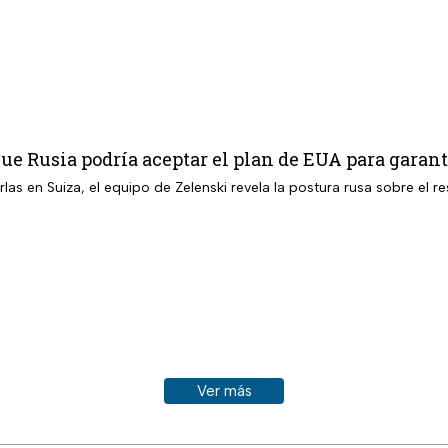
ue Rusia podría aceptar el plan de EUA para garant
arlas en Suiza, el equipo de Zelenski revela la postura rusa sobre el re
Ver más historias sobre este tema
Ver más