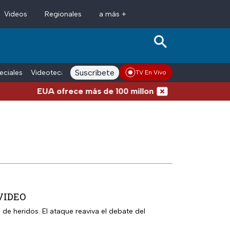
Videos
Regionales
a más +
Suscríbete
eciales
Videoteca
Conductores
Voces adn Noticias
Enlace La
TV En Vivo
A ofrece más de 100 millones de dólares por líderes del
 VIDEO
de heridos. El ataque reaviva el debate del