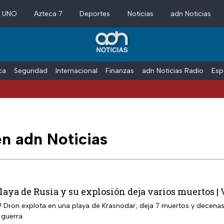
a UNO
Azteca 7
Deportes
Noticias
adn Noticias
ica
Seguridad
Internacional
Finanzas
adn Noticias Radio
Esp
EU
en adn Noticias
laya de Rusia y su explosión deja varios muertos |
! Dron explota en una playa de Krasnodar; deja 7 muertos y decenas 
 guerra.