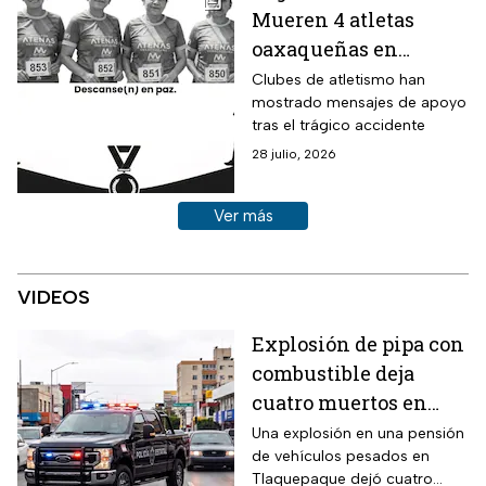
Mueren 4 atletas
oaxaqueñas en
accidente vial tras
Clubes de atletismo han
mostrado mensajes de apoyo
competir en Maratón
tras el trágico accidente
Guelaguetza
28 julio, 2026
Ver más historias sobre este tema
Ver más
VIDEOS
Explosión de pipa con
combustible deja
cuatro muertos en
Tlaquepaque
Una explosión en una pensión
de vehículos pesados en
Tlaquepaque dejó cuatro