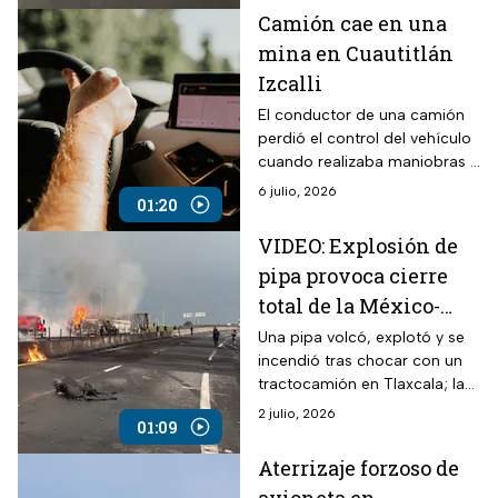
Camión cae en una
mina en Cuautitlán
Izcalli
El conductor de una camión
perdió el control del vehículo
cuando realizaba maniobras y
cayó en una mina de San
6 julio, 2026
01:20
Francisco Tepojaco en
Cuautitlán Izcalli.
VIDEO: Explosión de
pipa provoca cierre
total de la México-
Veracruz en Tlaxcala
Una pipa volcó, explotó y se
incendió tras chocar con un
tractocamión en Tlaxcala; la
carretera México-Veracruz fue
2 julio, 2026
01:09
cerrada.
Aterrizaje forzoso de