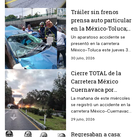
Tráiler sin frenos
prensa auto particular
en la México-Toluca;
cuatro menores
Un aparatoso accidente se
presentó en la carretera
viajaban en el
México-Toluca este jueves 30
vehículo
de julio
30 julio, 2026
Cierre TOTAL de la
Carretera México
Cuernavaca por
accidente de tráiler
La mañana de este miércoles
se registró un accidente en la
hoy 29 de julio;
carretera México-Cuernavaca
alternativas
por lo que no hay paso
29 julio, 2026
vehicular.
Regresaban a casa: