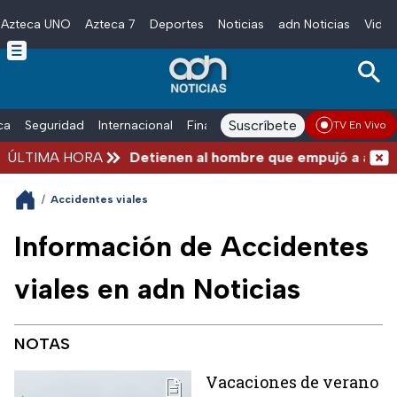
Azteca UNO
Azteca 7
Deportes
Noticias
adn Noticias
Video
Skip to main content
Suscríbete
ica
Seguridad
Internacional
Finanzas
adn Noticias Radio
Esp
TV En Vivo
ÚLTIMA HORA
Detienen al hombre que empujó a adulto ma
/
Accidentes viales
Información de Accidentes
viales en adn Noticias
NOTAS
Vacaciones de verano