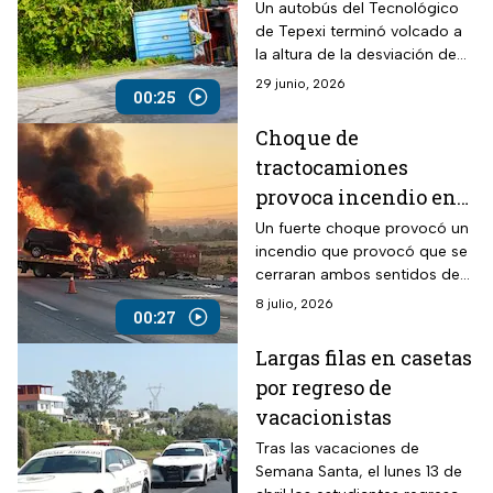
autopista México-
Un autobús del Tecnológico
de Tepexi terminó volcado a
Puebla
la altura de la desviación de
San Felipe Hueyotlipan, en la
29 junio, 2026
00:25
autopista México-Puebla
Choque de
tractocamiones
provoca incendio en
Guerrero
Un fuerte choque provocó un
incendio que provocó que se
cerraran ambos sentidos de
la carretera.
8 julio, 2026
00:27
Largas filas en casetas
por regreso de
vacacionistas
Tras las vacaciones de
Semana Santa, el lunes 13 de