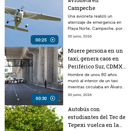
avioneta en
Campeche
Una avioneta realizó un
aterrizaje de emergencia en
Playa Norte, Campeche, por
una falla mecánica; los siete
30 junio, 2026
00:25
ocupantes resultaron ilesos.
Muere persona en un
taxi; genera caos en
Periférico Sur, CDMX,
hoy 22 de junio
Hombre de unos 80 años
murió al interior de un taxi
mientras circulaba en Álvaro
Obregón; autoridades
30 junio, 2026
00:30
acudieron al lugar para
atender el caso.
Autobús con
estudiantes del Tec de
Tepexi vuelca en la