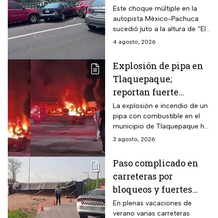
provoca tráfico rumbo
Este choque múltiple en la
autopista México-Pachuca
a CDMX
sucedió juto a la altura de “El
Vigilante, con dirección a la
4 agosto, 2026
CDMX.
Explosión de pipa en
Tlaquepaque;
reportan fuerte
incendio y se habla de
La explosión e incendio de un
pipa con combustible en el
muertos
municipio de Tlaquepaque ha
dejado un saldo preliminar de
3 agosto, 2026
4 muertos.
Paso complicado en
carreteras por
bloqueos y fuertes
accidentes hoy 3 de
En plenas vacaciones de
verano varias carreteras
agosto