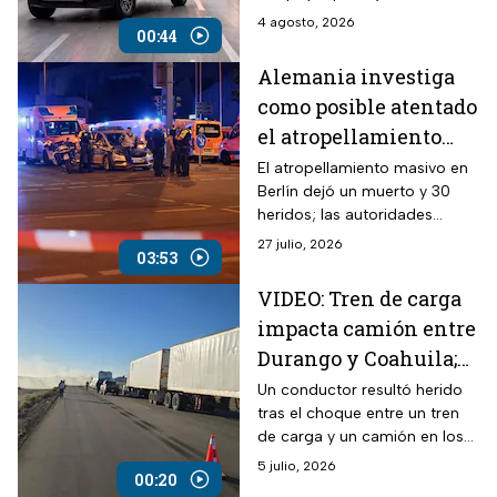
personas fallecidas y movilizó
4 agosto, 2026
00:44
a cuerpos de emergencia.
Alemania investiga
como posible atentado
el atropellamiento
masivo en Berlín
El atropellamiento masivo en
Berlín dejó un muerto y 30
heridos; las autoridades
investigan un posible ataque
27 julio, 2026
03:53
terrorista.
VIDEO: Tren de carga
impacta camión entre
Durango y Coahuila;
hay un lesionado
Un conductor resultó herido
tras el choque entre un tren
de carga y un camión en los
límites de Lerdo, Durango, y
5 julio, 2026
00:20
Matamoros, Coahuila.