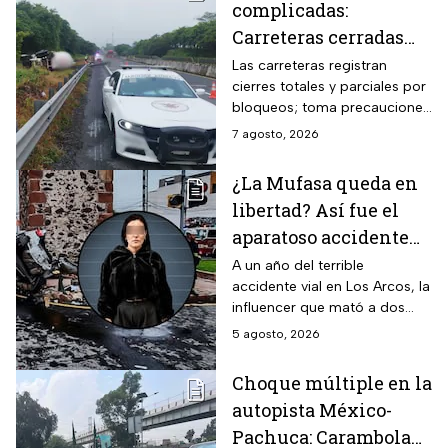
complicadas:
Carreteras cerradas
por bloqueos y fuertes
Las carreteras registran
cierres totales y parciales por
accidentes hoy
bloqueos; toma precauciones
viernes 7 de agosto
si viajas en estas vacaciones
7 agosto, 2026
de verano
¿La Mufasa queda en
libertad? Así fue el
aparatoso accidente
en Los Arcos de
A un año del terrible
accidente vial en Los Arcos, la
Querétaro en el que
influencer que mató a dos
murieron 2 personas
personas podría ser liberada
5 agosto, 2026
tras aceptar su
responsabilidad y pagar una
Choque múltiple en la
multa.
autopista México-
Pachuca: Carambola