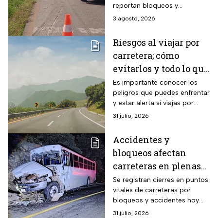
reportan bloqueos y
accidentes hoy lunes
3 agosto, 2026
Riesgos al viajar por
carretera; cómo
evitarlos y todo lo que
debes saber
Es importante conocer los
peligros que puedes enfrentar
y estar alerta si viajas por
carretera
31 julio, 2026
Accidentes y
bloqueos afectan
carreteras en plenas
vacaciones de verano;
Se registran cierres en puntos
vitales de carreteras por
minuto a minuto hoy
bloqueos y accidentes hoy
31 de julio
viernes
31 julio, 2026