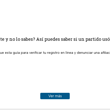
te y no lo sabes? Así puedes saber si un partido usó
ue esta guía para verificar tu registro en línea y denunciar una afili
Ver más historias sobre este tema
Ver más