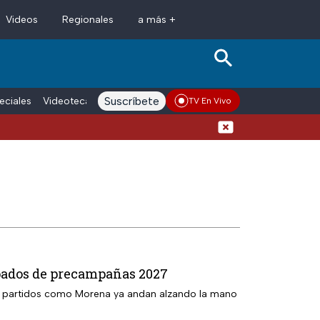
Videos
Regionales
a más +
Suscríbete
eciales
Videoteca
Conductores
Voces adn Noticias
Enlace La
TV En Vivo
Detienen al exgobernador de
cipados de precampañas 2027
go, partidos como Morena ya andan alzando la mano