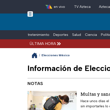
en vivo
TV Azteca
Aztec
Skip to main content
Tiempo Libre
Entretenimiento
Deportes
Salud
Ciencia
Polít
ÚLTIMA HORA
/
Elecciones México
Información de Elecci
NOTAS
Multas y sanc
Hace unos días el
sin importarles lo 