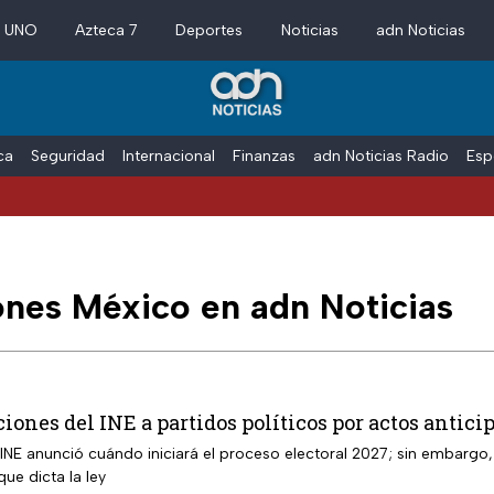
a UNO
Azteca 7
Deportes
Noticias
adn Noticias
ica
Seguridad
Internacional
Finanzas
adn Noticias Radio
Esp
ones México en adn Noticias
iones del INE a partidos políticos por actos anti
 INE anunció cuándo iniciará el proceso electoral 2027; sin embar
que dicta la ley