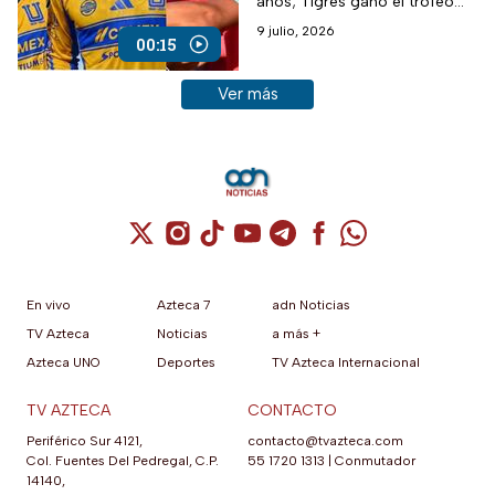
años; Tigres ganó el trofeo
por última vez en 2020
9 julio, 2026
00:15
Ver más historias sobre este tema
Ver más
Cuenta de X / Twitter (se abre en una nuev
Cuenta de Instagram (se abre en una n
Cuenta de TikTok (se abre en una
Cuenta de YouTube (se abre 
Cuenta de Telegram (se a
Cuenta de Facebook 
Cuenta de Whats
En vivo
Azteca 7
adn Noticias
TV Azteca
Noticias
a más +
Azteca UNO
Deportes
TV Azteca Internacional
TV AZTECA
CONTACTO
Periférico Sur 4121,
contacto@tvazteca.com
Col. Fuentes Del Pedregal, C.P.
55 1720 1313
|
Conmutador
14140,