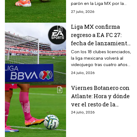
parón en la Liga MX por la
Leagues Cup; conoce cómo
27 julio, 2026
avanza tu equipo
Liga MX confirma
regreso a EA FC 27:
fecha de lanzamiento
y detalles del juego
Con los 18 clubes licenciados,
la liga mexicana volverá al
videojuego tras cuatro años
de ausencia
24 julio, 2026
Viernes Botanero con
Atlante: Hora y dónde
ver el resto de la
jornada 2 del Apertura
24 julio, 2026
2026 de la Liga MX