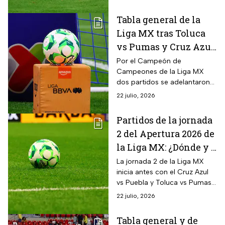
Tabla general de la
Liga MX tras Toluca
vs Pumas y Cruz Azul
vs Puebla; así
Por el Campeón de
Campeones de la Liga MX
continuará la jornada
dos partidos se adelantaron
2 del Apertura 2026
en el calendario y movieron
22 julio, 2026
toda la tabla general; conoce
cómo va tu equipo
Partidos de la jornada
2 del Apertura 2026 de
la Liga MX: ¿Dónde y a
qué hora ver hoy 21 de
La jornada 2 de la Liga MX
inicia antes con el Cruz Azul
julio?
vs Puebla y Toluca vs Pumas;
conoce todos los detalles y
22 julio, 2026
no te pierdas los partidos del
día
Tabla general y de