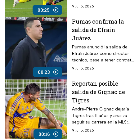
Jardine; el mediocampista
9 julio, 2026
00:25
deja Coapa como capitán e
ícono.
Pumas confirma la
salida de Efraín
Juárez
Pumas anunció la salida de
Efraín Juárez como director
técnico, pese a tener contrato
vigente; deja al club tras
9 julio, 2026
00:23
llevarlo a la final del Clausura
2026 y clasificarlo a la
Reportan posible
Concachampions 2027.
salida de Gignac de
Tigres
André-Pierre Gignac dejaría
Tigres tras 11 años y analiza
seguir su carrera en la MLS;
Orlando City sería una
9 julio, 2026
00:16
opción.