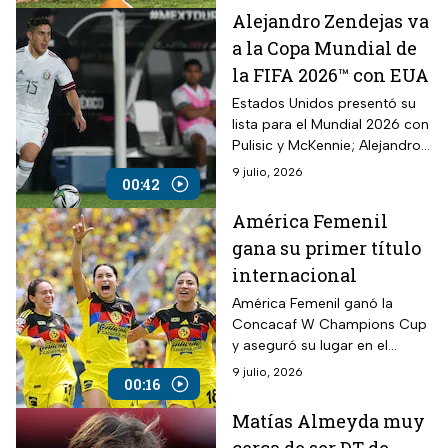
Alejandro Zendejas va
a la Copa Mundial de
la FIFA 2026™ con EUA
Estados Unidos presentó su
lista para el Mundial 2026 con
Pulisic y McKennie; Alejandro
Zendejas fue la sorpresa.
9 julio, 2026
00:42
América Femenil
gana su primer título
internacional
América Femenil ganó la
Concacaf W Champions Cup
y aseguró su lugar en el
Mundial de Clubes Femenil de
9 julio, 2026
00:16
2028.
Matías Almeyda muy