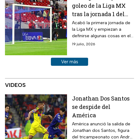
goleo de la Liga MX
tras la jornada 1 del
Apertura 2026
Acabó la primera jornada de
la Liga MX y empiezan a
definirse algunas cosas en el
torneo; sin embargo, los
19 julio, 2026
equipos se preparan para la
jornada 2
Ver más historias sobre este tema
Ver más
VIDEOS
Jonathan Dos Santos
se despide del
América
América anunció la salida de
Jonathan dos Santos, figura
del tricampeonato con André