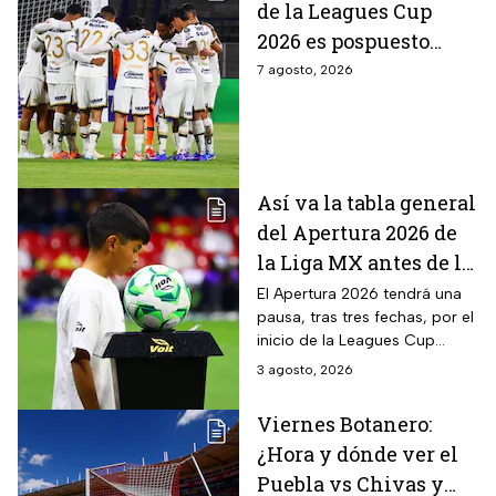
de la Leagues Cup
2026 es pospuesto
hasta nuevo aviso
7 agosto, 2026
Así va la tabla general
del Apertura 2026 de
la Liga MX antes de la
pausa por la Leagues
El Apertura 2026 tendrá una
pausa, tras tres fechas, por el
Cup
inicio de la Leagues Cup
donde compite la Liga MX vs
3 agosto, 2026
MLS; te contamos cómo
quedaron los equipos
Viernes Botanero:
¿Hora y dónde ver el
Puebla vs Chivas y