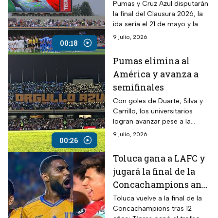
Pumas y Cruz Azul disputarán
la final del Clausura 2026; la
ida sería el 21 de mayo y la
vuelta el 24 en CU.
9 julio, 2026
00:18
Pumas elimina al
América y avanza a
semifinales
Con goles de Duarte, Silva y
Carrillo, los universitarios
logran avanzar pese a la
reacción azulcrema. Ahora,
9 julio, 2026
00:26
Pumas se prepara para medir
fuerzas contra Pachuca.
Toluca gana a LAFC y
jugará la final de la
Concachampions ante
Tigres
Toluca vuelve a la final de la
Concachampions tras 12