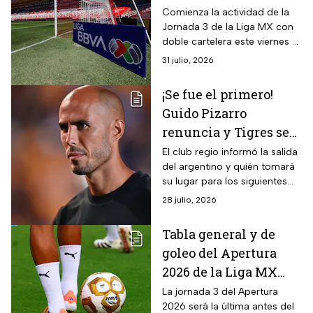
Juárez vs Pumas?
Comienza la actividad de la
Jornada 3 de la Liga MX con
doble cartelera este viernes 31
de julio
31 julio, 2026
¡Se fue el primero!
Guido Pizarro
renuncia y Tigres se
queda sin técnico
El club regio informó la salida
del argentino y quién tomará
su lugar para los siguientes
compromisos
28 julio, 2026
Tabla general y de
goleo del Apertura
2026 de la Liga MX
tras la jornada 2
La jornada 3 del Apertura
2026 será la última antes del