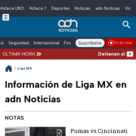
Azteca UNO
Azteca 7
Deportes
Noticias
adn Noticias
Video
Skip to main content
Suscríbete
ica
Seguridad
Internacional
Finanzas
adn Noticias Radio
Esp
TV En Vivo
ÚLTIMA HORA
Detienen al hombre 
/
Liga MX
Información de Liga MX en
adn Noticias
NOTAS
Pumas vs Cincinnati