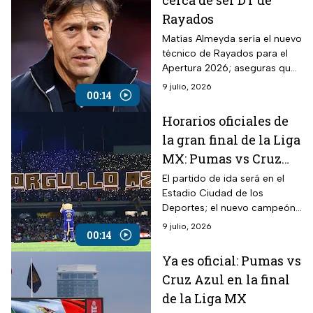
cerca de ser DT de
Rayados
Matías Almeyda sería el nuevo
técnico de Rayados para el
Apertura 2026; aseguras que
podría firmar por dos años y
9 julio, 2026
00:14
tomará al equipo en
pretemporada.
Horarios oficiales de
la gran final de la Liga
MX: Pumas vs Cruz
Azul
El partido de ida será en el
Estadio Ciudad de los
Deportes; el nuevo campeón
del futbol mexicano se
9 julio, 2026
00:14
conocerá tras el partido de
vuelta en CU
Ya es oficial: Pumas vs
Cruz Azul en la final
de la Liga MX