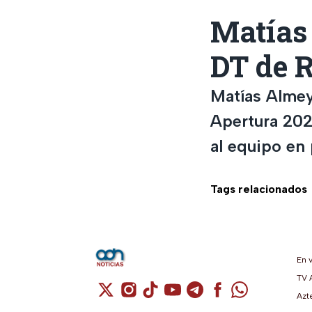
Matías
DT de 
Matías Almey
Apertura 202
al equipo en
Tags relacionados
En 
TV 
Cuenta de X / Twitter (se abre en una n
Cuenta de Instagram (se abre en u
Cuenta de TikTok (se abre en 
Cuenta de YouTube (se ab
Cuenta de Telegram (
Cuenta de Facebo
Cuenta de Wh
Azt