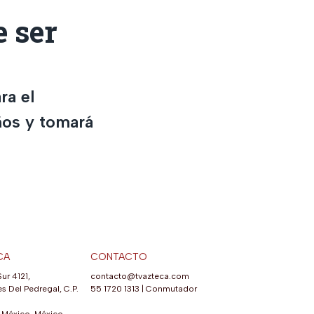
 ser
ra el
ños y tomará
CA
CONTACTO
Sur 4121,
contacto@tvazteca.com
s Del Pedregal, C.P.
55 1720 1313
|
Conmutador
México, México.