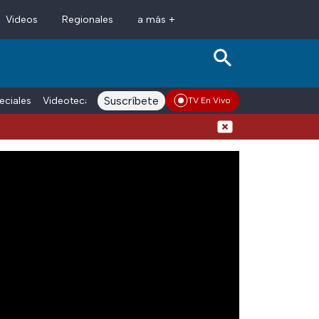
Videos
Regionales
a más +
Suscríbete
eciales
Videoteca
Conductores
Voces adn Noticias
Enlace La
TV En Vivo