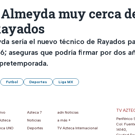
 Almeyda muy cerca de
Rayados
da sería el nuevo técnico de Rayados pa
6; aseguras que podría firmar por dos a
 pretemporada.
Futbol
Deportes
Liga MX
TV AZTE
vivo
Azteca 7
adn Noticias
Periférico 
Azteca
Noticias
a más +
ueva pestaña)
na nueva pestaña)
una nueva pestaña)
re en una nueva pestaña)
se abre en una nueva pestaña)
ok (se abre en una nueva pestaña)
atsApp (se abre en una nueva pestaña)
Col. Fuente
eca UNO
Deportes
TV Azteca Internacional
14140,
Ciudad De 