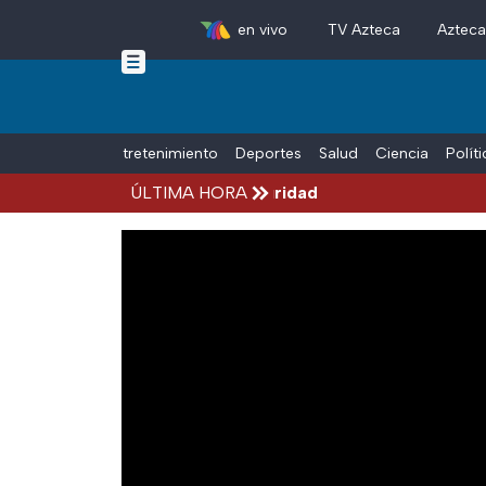
en vivo
TV Azteca
Aztec
Skip to main content
Tiempo Libre
Entretenimiento
Deportes
Salud
Ciencia
Polít
 Michoacán por alerta de seguridad
ÚLTIMA HORA