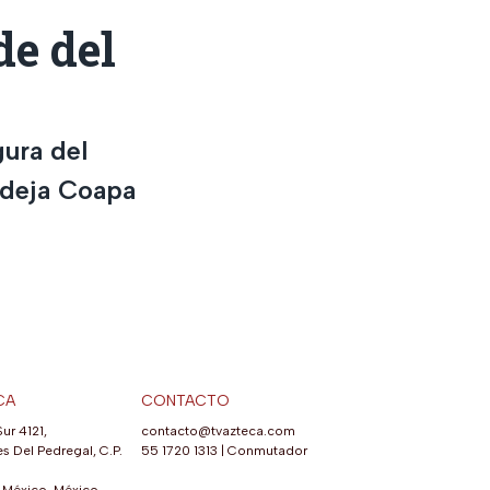
de del
gura del
 deja Coapa
CA
CONTACTO
Sur 4121,
contacto@tvazteca.com
s Del Pedregal, C.P.
55 1720 1313
|
Conmutador
México, México.