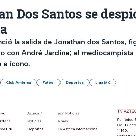
n Dos Santos se despi
a
ció la salida de Jonathan dos Santos, fi
o con André Jardine; el mediocampista
 e ícono.
Club América
Futbol
Deportes
Liga MX
TV AZTE
vivo
Azteca 7
adn Noticias
Periférico 
Azteca
Noticias
a más +
ueva pestaña)
na nueva pestaña)
una nueva pestaña)
re en una nueva pestaña)
se abre en una nueva pestaña)
ok (se abre en una nueva pestaña)
atsApp (se abre en una nueva pestaña)
Col. Fuente
eca UNO
Deportes
TV Azteca Internacional
14140,
Ciudad De 