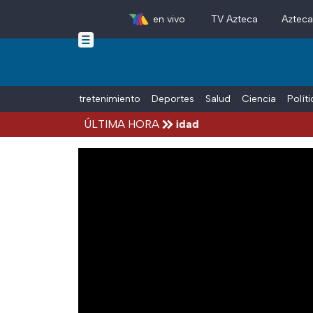
en vivo
TV Azteca
Aztec
Skip to main content
Tiempo Libre
Entretenimiento
Deportes
Salud
Ciencia
Polít
Michoacán por alerta de seguridad
ÚLTIMA HORA