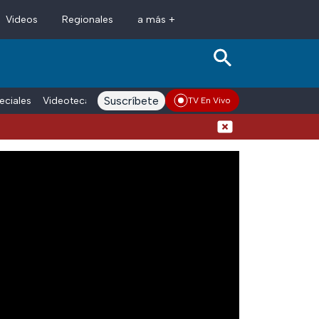
Videos
Regionales
a más +
Suscríbete
eciales
Videoteca
Conductores
Voces adn Noticias
Enlace La
TV En Vivo