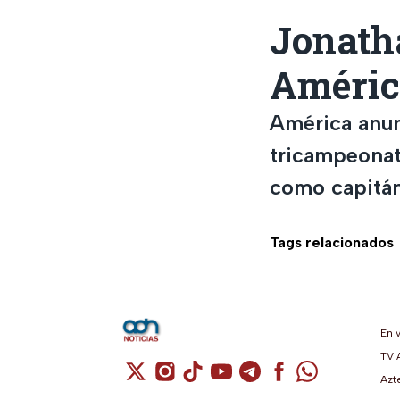
Jonatha
Améric
América anun
tricampeonat
como capitán
Tags relacionados
En 
TV 
Cuenta de X / Twitter (se abre en una n
Cuenta de Instagram (se abre en u
Cuenta de TikTok (se abre en 
Cuenta de YouTube (se ab
Cuenta de Telegram (
Cuenta de Facebo
Cuenta de Wh
Azt