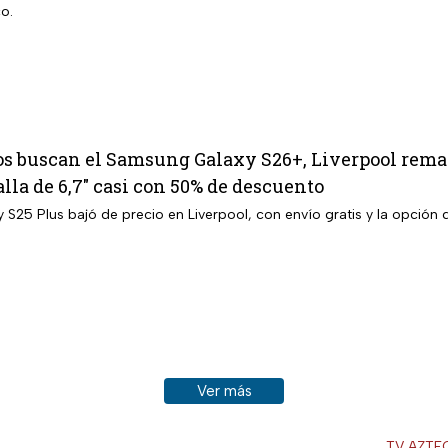
o.
os buscan el Samsung Galaxy S26+, Liverpool remat
lla de 6,7″ casi con 50% de descuento
 S25 Plus bajó de precio en Liverpool, con envío gratis y la opción
Ver más historias sobre este tema
Ver más
TV AZTE