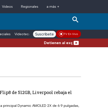
Videos
Regionales
a más +
Suscríbete
eciales
Videoteca
Conductores
Voces adn Noticias
Enlace La
TV En Vivo
Detienen al exgobernador de Guerrero, 
lip8 de 512GB, Liverpool rebaja el
la principal Dynamic AMOLED 2X de 6.9 pulgadas,