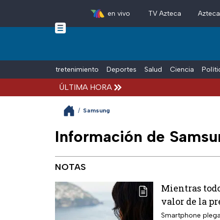
en vivo
TV Azteca
Aztec
Skip to main content
Tiempo Libre
Entretenimiento
Deportes
Salud
Ciencia
Polít
ÚLTIMA HORA
/
Samsung
Información de Samsun
NOTAS
Mientras todo
valor de la p
Smartphone plegab