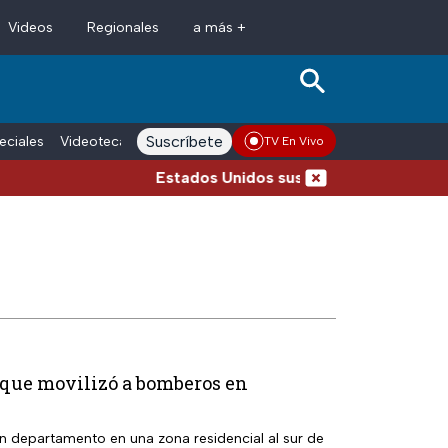
Videos
Regionales
a más +
Suscríbete
eciales
Videoteca
Conductores
Voces adn Noticias
Enlace La
TV En Vivo
Estados Unidos suspende la importación de agua
o que movilizó a bomberos en
n departamento en una zona residencial al sur de