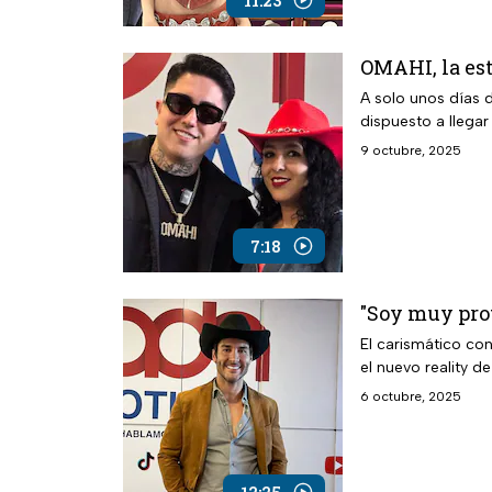
11:23
OMAHI, la est
A solo unos días d
dispuesto a llegar 
9 octubre, 2025
7:18
"Soy muy prot
El carismático co
el nuevo reality d
6 octubre, 2025