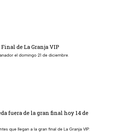
 Final de La Granja VIP
El reality de TV Azteca llegó a la semana de final y tú vas a decidir quién será el gran ganador el domingo 21 de diciembre.
a fuera de la gran final hoy 14 de
tes que llegan a la gran final de La Granja VIP.