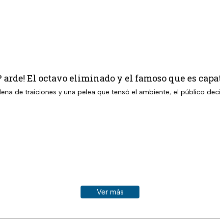
P arde! El octavo eliminado y el famoso que es capa
ena de traiciones y una pelea que tensó el ambiente, el público decid
Ver más historias sobre este tema
Ver más