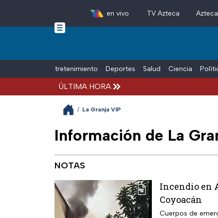
en vivo
TV Azteca
Aztec
Skip to main content
Tiempo Libre
Entretenimiento
Deportes
Salud
Ciencia
Polít
ÚLTIMA HORA
/
La Granja VIP
Información de La Gran
NOTAS
Incendio en A
Coyoacán
Cuerpos de emerge