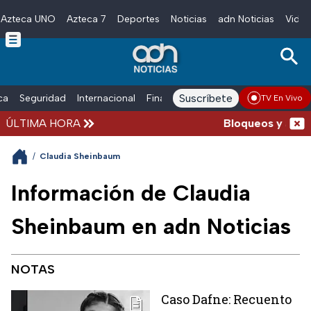
Azteca UNO
Azteca 7
Deportes
Noticias
adn Noticias
Video
Skip to main content
Suscríbete
ica
Seguridad
Internacional
Finanzas
adn Noticias Radio
Esp
TV En Vivo
ÚLTIMA HORA
Bloqueos y acciden
/
Claudia Sheinbaum
Información de Claudia
Sheinbaum en adn Noticias
NOTAS
Caso Dafne: Recuento