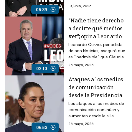
México en la
contexto nacional, asegura
10 junio, 2026
inauguración del
05:39
Mónica Garza.
mundial
“Nadie tiene derecho
a decirte qué medios
ver”; opina Leonardo
Curzio
Leonardo Curzio, periodista
de adn Noticias, aseguró que
es “inadmisible” que Claudia
Sheinbaum nos diga qué ver y
26 mayo, 2026
02:10
qué consumir, recalcando
que defenderemos hasta las
Ataques a los medios
últimas consecuencias la
de comunicación
libertad de los medios.
desde la Presidencia
de la República
Los ataques a los medios de
comunicación continúan y
siguen escalando
aumentan desde la silla
presidencial mediante la
26 mayo, 2026
06:53
conferencia matutina de