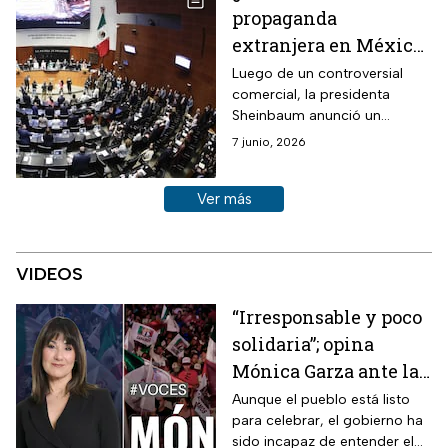
propaganda
extranjera en México?
Paso a paso para
Luego de un controversial
comercial, la presidenta
entender la reforma
Sheinbaum anunció un
que discutirá el
cambio en las leyes
7 junio, 2026
Senado
mexicanas y aquí conocerás
todos los detalles.
Ver más historias sobre este tema
Ver más
VIDEOS
“Irresponsable y poco
solidaria”; opina
Mónica Garza ante la
ausencia de la
Aunque el pueblo está listo
para celebrar, el gobierno ha
Presidencia de
sido incapaz de entender el