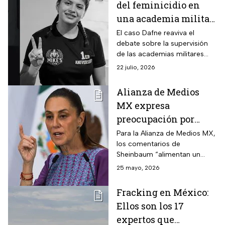
del feminicidio en
una academia militar
en Tamaulipas
El caso Dafne reaviva el
debate sobre la supervisión
de las academias militares
privadas y sus protocolos de
22 julio, 2026
seguridad para menores de
edad.
Alianza de Medios
MX expresa
preocupación por
llamado de
Para la Alianza de Medios MX,
los comentarios de
Sheinbaum a no ver
Sheinbaum “alimentan un
TV Azteca
ambiente adverso” para el
25 mayo, 2026
ejercicio periodístico.
Fracking en México:
Ellos son los 17
expertos que