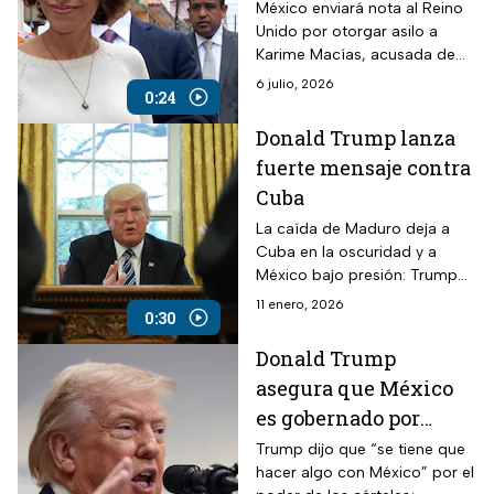
Reino Unido por caso
México enviará nota al Reino
Unido por otorgar asilo a
de Karime Macías
Karime Macías, acusada de
desviar 112 mdp en Veracruz
6 julio, 2026
0:24
durante gobierno de Duarte.
Donald Trump lanza
fuerte mensaje contra
Cuba
La caída de Maduro deja a
Cuba en la oscuridad y a
México bajo presión: Trump
asegura que el flujo de
11 enero, 2026
0:30
recursos hacia la isla ha
terminado.
Donald Trump
asegura que México
es gobernado por
narcotraficantes
Trump dijo que “se tiene que
hacer algo con México” por el