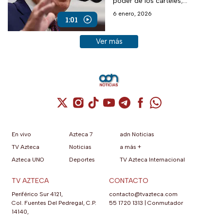
poder de los cárteles;
Gobierno Federal respondió
6 enero, 2026
1:01
que habrá coordinación, no
subordinación.
Ver más historias sobre este tema
Ver más
Cuenta de X / Twitter (se abre en una nuev
Cuenta de Instagram (se abre en una n
Cuenta de TikTok (se abre en una
Cuenta de YouTube (se abre 
Cuenta de Telegram (se a
Cuenta de Facebook 
Cuenta de Whats
En vivo
Azteca 7
adn Noticias
TV Azteca
Noticias
a más +
Azteca UNO
Deportes
TV Azteca Internacional
TV AZTECA
CONTACTO
Periférico Sur 4121,
contacto@tvazteca.com
Col. Fuentes Del Pedregal, C.P.
55 1720 1313
|
Conmutador
14140,