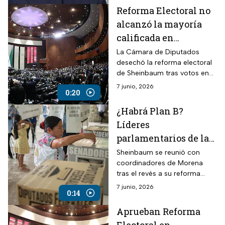
Claudia Sheinbaum; y esto es
Reforma Electoral no
lo que nos dice un experto.
alcanzó la mayoría
calificada en
Diputados
La Cámara de Diputados
desechó la reforma electoral
de Sheinbaum tras votos en
contra del PT, PVEM y
7 junio, 2026
0:20
oposición; Morena anunció
que impulsará un “Plan B”.
¿Habrá Plan B?
Líderes
parlamentarios de la
4T se reúnen en
Sheinbaum se reunió con
coordinadores de Morena
Palacio Nacional tras
tras el revés a su reforma
caída de la Reforma
electoral; revisaron agenda
7 junio, 2026
Electoral
0:14
legislativa y posible “Plan B”
con cambios en leyes
Aprueban Reforma
secundarias.