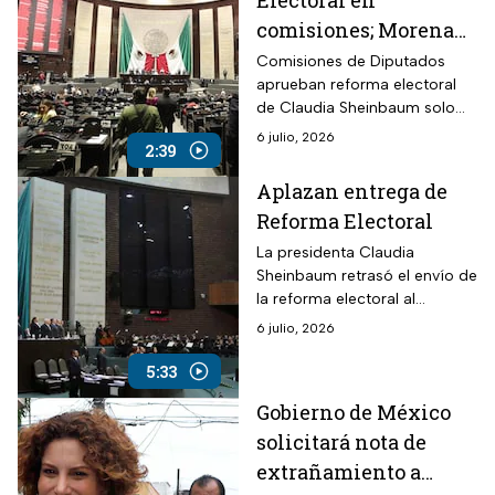
Electoral en
comisiones; Morena
va sin PT y PVEM
Comisiones de Diputados
aprueban reforma electoral
de Claudia Sheinbaum solo
con votos de Morena; PT,
6 julio, 2026
2:39
PVEM y oposición votan en
contra. Pasa al pleno.
Aplazan entrega de
Reforma Electoral
La presidenta Claudia
Sheinbaum retrasó el envío de
la reforma electoral al
Congreso tras hacer ajustes
6 julio, 2026
para evitar contradicciones en
el texto final.
5:33
Gobierno de México
solicitará nota de
extrañamiento a