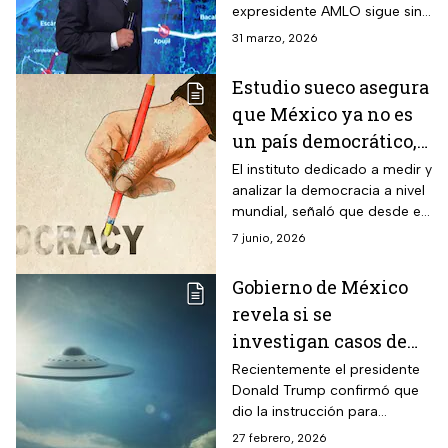
expresidente AMLO sigue sin
ser una opción para la
31 marzo, 2026
vacunación contra el Covid en
el país.
Estudio sueco asegura
que México ya no es
un país democrático,
ahora tiene
El instituto dedicado a medir y
analizar la democracia a nivel
“autocracia electoral”
mundial, señaló que desde el
2024 México pasó a tener una
7 junio, 2026
“autocracia electoral”; esto
dicen.
Gobierno de México
revela si se
investigan casos de
ovnis en el país tras
Recientemente el presidente
Donald Trump confirmó que
anuncio de Trump
dio la instrucción para
publicar los archivos sobre
27 febrero, 2026