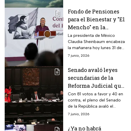
ovnis en poder de la Casa
Blanca; esto dicen en México.
Fondo de Pensiones
para el Bienestar y "El
Mencho" en la
mañanera de Claudia
La presidenta de México
Claudia Sheinbaum encabeza
Sheinbaum
la mañanera hoy lunes 31 de
marzo; el gabinete informa de
7 junio, 2026
los temas más importantes
de la conferencia.
Senado avaló leyes
secundarias de la
Reforma Judicial que
envió la presidenta
Con 81 votos a favor y 40 en
contra, el pleno del Senado
Sheinbaum
de la República avaló el
paquete de leyes secundarias
7 junio, 2026
que envió la presidenta
Claudia Sheinbaum a la
¿Ya no habrá
reforma al Poder Judicial.