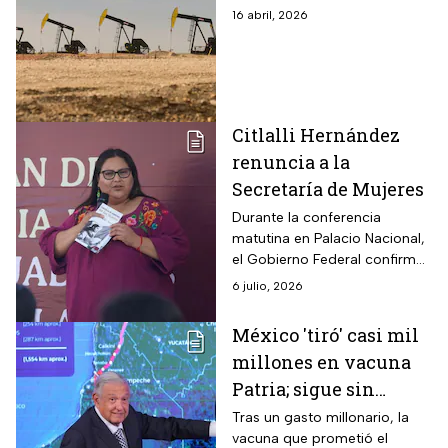
evaluarán su impacto
16 abril, 2026
Citlalli Hernández
renuncia a la
Secretaría de Mujeres
Durante la conferencia
matutina en Palacio Nacional,
el Gobierno Federal confirmó
que la exsenadora deja su
6 julio, 2026
cargo en el Gabinete
Presidencial.
México 'tiró' casi mil
millones en vacuna
Patria; sigue sin
producirla ni
Tras un gasto millonario, la
vacuna que prometió el
aplicarla en 5 años