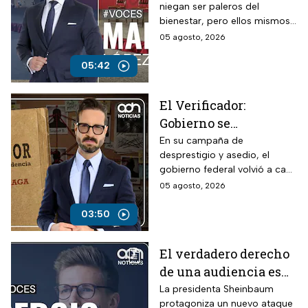
niegan ser paleros del
“paleros del
bienestar, pero ellos mismos
bienestar”, dinero a
se ponen en evidencia
05 agosto, 2026
manos llenas
durante sus participaciones
haciendo sus preguntas a
05:42
modo.
El Verificador:
Gobierno se
contradice sobre TV
En su campaña de
desprestigio y asedio, el
Azteca; revive
gobierno federal volvió a caer
presuntos adeudos
en contradicciones al señalar
05 agosto, 2026
fiscales
a la televisora del Ajusco por
presuntos adeudos, pese a
03:50
que anteriormente había
asegurado que no existían
El verdadero derecho
pagos pendientes.
de una audiencia es
tener la opción de
La presidenta Sheinbaum
protagoniza un nuevo ataque
cambiar de canal,