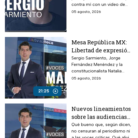
contra mí con un video de
opina Sergio
hace 26 años.
05 agosto, 2026
Sarmiento
Mesa República MX:
Libertad de expresión
en riesgo y los
Sergio Sarmiento, Jorge
Fernández Menéndez y la
ataques contra TV
constitucionalista Natalia
Azteca
Torres analizan los recientes
05 agosto, 2026
ataques contra periodistas
críticos por parte del
21:25
Gobierno Federal
Nuevos lineamientos
sobre las audiencias
buscan callar a TV
Qué bueno que, según dicen,
no censuran al periodismo ni
Azteca; opina Manuel
a las voces críticas. Qué alivio