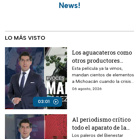
News!
LO MÁS VISTO
Los aguacateros como
otros productores
están asfixiados por la
Esta película ya la vimos,
mandan cientos de elementos
violencia e
a Michoacán cuando la crisis
inseguridad
estalló por la violencia.
06 agosto, 2026
03:01
Al periodismo crítico
todo el aparato de la
ley, mientras a los
Los paleros del Bienestar