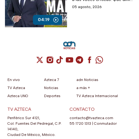
López San Martín
que respeten la liberta de
05 agosto, 2026
expresión. Son unos
mentirosos y unos
04:19
autoritarios. Pese a los
ataques desde la Presidencia,
el compromiso de cuestionar
al poder, investigar y
denunciar sigue firme.
Cuenta de X / Twitter (se abre en una nuev
Cuenta de Instagram (se abre en una n
Cuenta de TikTok (se abre en una
Cuenta de YouTube (se abre 
Cuenta de Telegram (se a
Cuenta de Facebook 
Cuenta de Whats
En vivo
Azteca 7
adn Noticias
TV Azteca
Noticias
a más +
Azteca UNO
Deportes
TV Azteca Internacional
TV AZTECA
CONTACTO
Periférico Sur 4121,
contacto@tvazteca.com
Col. Fuentes Del Pedregal, C.P.
55 1720 1313
|
Conmutador
14140,
Ciudad De México, México.