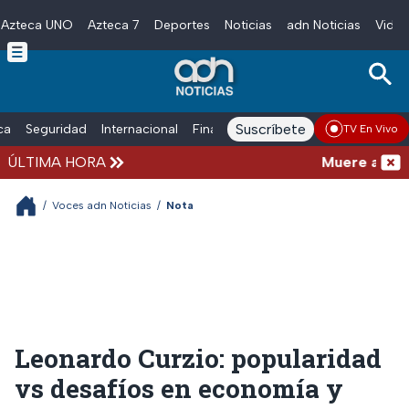
Azteca UNO
Azteca 7
Deportes
Noticias
adn Noticias
Video
Skip to main content
Suscríbete
ica
Seguridad
Internacional
Finanzas
adn Noticias Radio
Esp
TV En Vivo
ÚLTIMA HORA
Muere a los 68
/
Voces adn Noticias
/
Nota
Leonardo Curzio: popularidad
vs desafíos en economía y