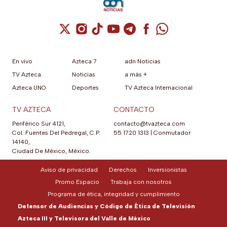
Cuenta de X / Twitter (se abre en una nuev
Cuenta de Instagram (se abre en una n
Cuenta de TikTok (se abre en una
Cuenta de YouTube (se abre 
Cuenta de Telegram (se a
Cuenta de Facebook 
Cuenta de Whats
En vivo
Azteca 7
adn Noticias
TV Azteca
Noticias
a más +
Azteca UNO
Deportes
TV Azteca Internacional
TV AZTECA
CONTACTO
Periférico Sur 4121,
contacto@tvazteca.com
Col. Fuentes Del Pedregal, C.P.
55 1720 1313
|
Conmutador
14140,
Ciudad De México, México.
Aviso de privacidad
Derechos
Inversionistas
Promo Espacio
Trabaja con nosotros
Programa de ética, integridad y cumplimiento
Defensor de Audiencias y Código de Ética de Televisión
Azteca III y Televisora del Valle de México