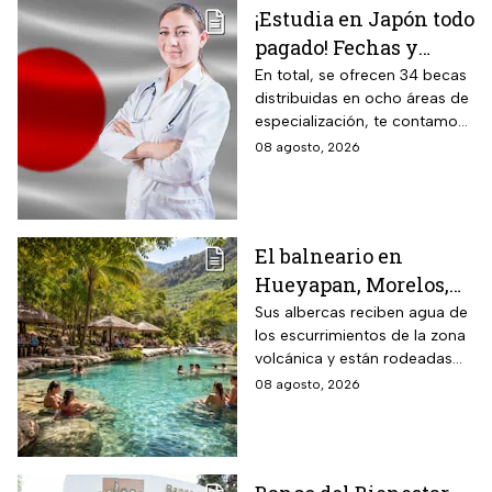
¡Estudia en Japón todo
pagado! Fechas y
requisitos de la
En total, se ofrecen 34 becas
distribuidas en ocho áreas de
convocatoria para
especialización, te contamos
becas de estancias en
todos los detalles.
08 agosto, 2026
2026
El balneario en
Hueyapan, Morelos,
que combina albercas
Sus albercas reciben agua de
los escurrimientos de la zona
cristalinas con la
volcánica y están rodeadas
naturaleza del volcán
de vegetación, áreas verdes y
08 agosto, 2026
Popocatépetl y cuesta
espacios para descansar
$40 pesos: días,
horarios y cómo llegar