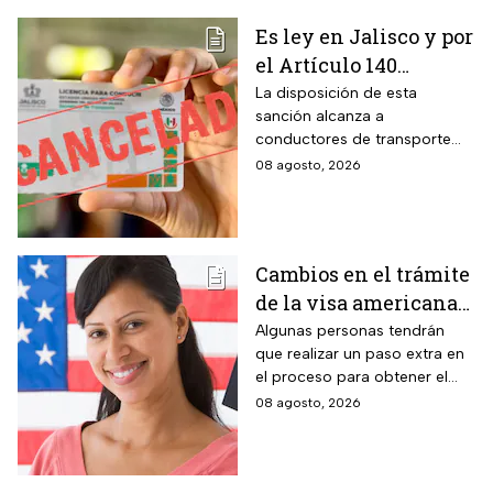
Es ley en Jalisco y por
el Artículo 140
cancelarán la licencia
La disposición de esta
sanción alcanza a
de conducir de por
conductores de transporte
vida a todos los
escolar, unidades de
08 agosto, 2026
automovilistas que
emergencia y vehículos de
cometan esta
pasajeros que ocasionen un
siniestro vial en la entidad por
infracción
medio de una infracción muy
Cambios en el trámite
común.
de la visa americana
2026 y para quiénes
Algunas personas tendrán
que realizar un paso extra en
aplica
el proceso para obtener el
documento que permite
08 agosto, 2026
ingresar legalmente a Estados
Unidos.