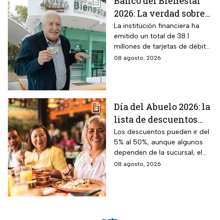
Banco del Bienestar
2026: La verdad sobre
entrar a Buró de
La institución financiera ha
emitido un total de 38.1
Crédito por tenerla
millones de tarjetas de débito
para la dispersión de los
08 agosto, 2026
programas sociales.
Día del Abuelo 2026: la
lista de descuentos
con tu credencial
Los descuentos pueden ir del
5% al 50%, aunque algunos
INAPAM en
dependen de la sucursal, el
restaurantes,
servicio y los lugares
08 agosto, 2026
transporte y tiendas
disponibles