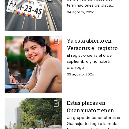
para realizar la
terminaciones de placa
verificación
enfrentan el cierre de su
04 agosto, 2026
vehicular o recibirán
periodo este mes. Quien no
esta multa
cumpla con la revisión de
emisiones antes de que
acabe agosto pagará una
Ya está abierto en
sanción de miles de pesos.
Veracruz el registro
para becas de hasta
El registro cierra el 6 de
septiembre y no habrá
$3,000 pesos para
prórroga
estudiantes de todos
03 agosto, 2026
los niveles: fecha
límite y requisitos
para aplicar
Estas placas en
Guanajuato tienen
hasta el 31 de agosto
Un grupo de conductores en
Guanajuato llega a la recta
2026 para realizar la