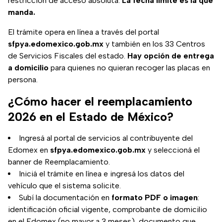
restricción de acceso absoluta.
La fecha límite es la que
manda.
El trámite opera en línea a través del portal
sfpya.edomexico.gob.mx
y también en los 33 Centros
de Servicios Fiscales del estado.
Hay opción de entrega
a domicilio
para quienes no quieran recoger las placas en
persona.
¿Cómo hacer el reemplacamiento
2026 en el Estado de México?
Ingresá al portal de servicios al contribuyente del
Edomex en
sfpya.edomexico.gob.mx
y seleccioná el
banner de Reemplacamiento.
Iniciá el trámite en línea e ingresá los datos del
vehículo que el sistema solicite.
Subí la documentación en
formato PDF o imagen
:
identificación oficial vigente, comprobante de domicilio
en el Edomex (no mayor a 3 meses), documento que