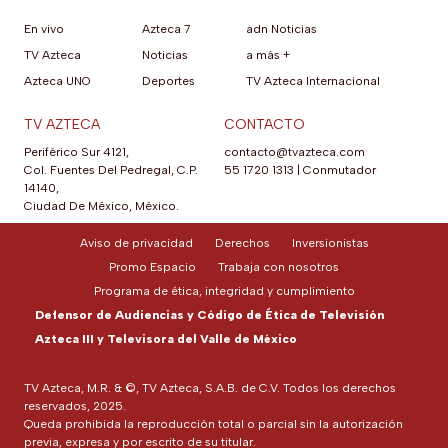
En vivo
Azteca 7
adn Noticias
TV Azteca
Noticias
a más +
Azteca UNO
Deportes
TV Azteca Internacional
TV AZTECA
CONTACTO
Periférico Sur 4121,
contacto@tvazteca.com
Col. Fuentes Del Pedregal, C.P.
55 1720 1313
|
Conmutador
14140,
Ciudad De México, México.
Aviso de privacidad
Derechos
Inversionistas
Promo Espacio
Trabaja con nosotros
Programa de ética, integridad y cumplimiento
Defensor de Audiencias y Código de Ética de Televisión
Azteca III y Televisora del Valle de México
TV Azteca, M.R. & ©, TV Azteca, S.A.B. de C.V. Todos los derechos
reservados, 2025.
Queda prohibida la reproducción total o parcial sin la autorización
previa, expresa y por escrito de su titular.