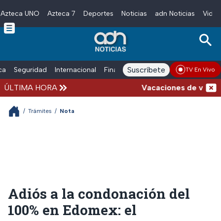
Azteca UNO
Azteca 7
Deportes
Noticias
adn Noticias
Video
Skip to main content
Suscríbete
ica
Seguridad
Internacional
Finanzas
adn Noticias Radio
Esp
TV En Vivo
ÚLTIMA HORA
Vacaciones de verano com
/
Trámites
/
Nota
Adiós a la condonación del
100% en Edomex: el