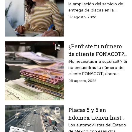
la ampliación del servicio de
estado: los tres pasos
entrega de placas en la
para reemplacar en
puerta del domicilio,
07 agosto, 2026
línea antes del 31 de
disponible ahora en toda la
agosto y evitar multas
zona metropolitana. La
medida aplica a un grupo de
de hasta $2,346 pesos
conductores que todavía
¿Perdiste tu número
deben completar el cambio.
de cliente FONACOT?
Así puedes
¡No necesitas ir a sucursal! ? Si
no encuentras tu número de
recuperarlo y
cliente FONACOT, ahora
consultar tu crédito
puedes recuperarlo y
05 agosto, 2026
2026
consultar tu crédito
fácilmente.
Placas 5 y 6 en
Edomex tienen hasta
el 31 de agosto 2026
Los automovilistas del Estado
de México con esas dos