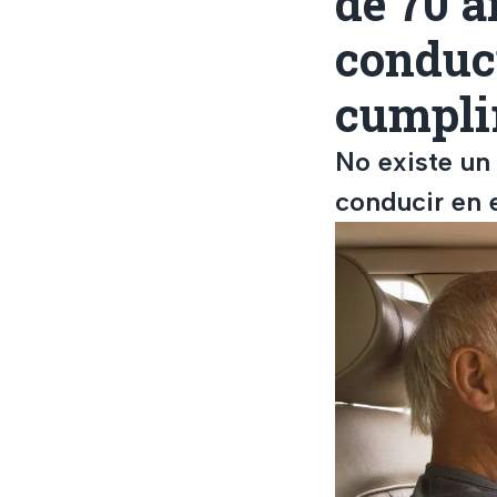
de 70 a
conduci
cumplir
No existe un
conducir en 