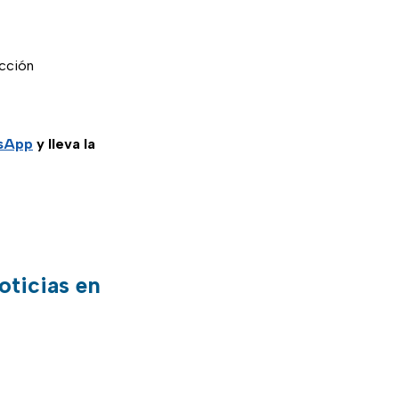
cción
tsApp
y lleva la
oticias en