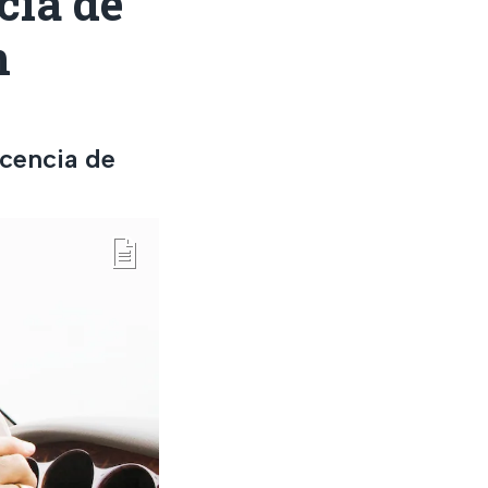
cia de
n
icencia de