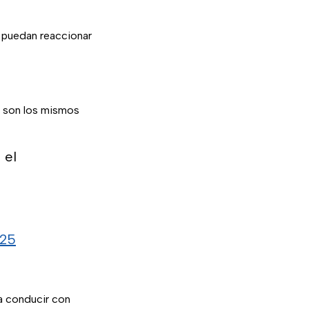
n puedan reaccionar
os son los mismos
 el
025
a conducir con