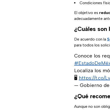
Condiciones físi
El objetivo es
reduc
adecuadamente ante 
¿Cuáles son l
De acuerdo con la
S
para todos los solic
Conoce los requ
#EstadoDeMéx
Localiza los mó
🖥️
https://t.co/
— Gobierno de
¿Qué recome
Aunque no son oblig