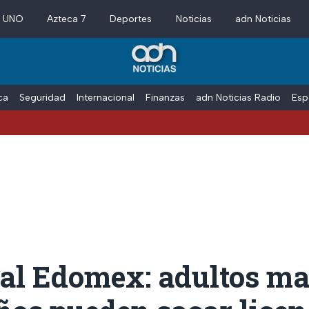
a UNO
Azteca 7
Deportes
Noticias
adn Noticias
ica
Seguridad
Internacional
Finanzas
adn Noticias Radio
Esp
ial Edomex: adultos m