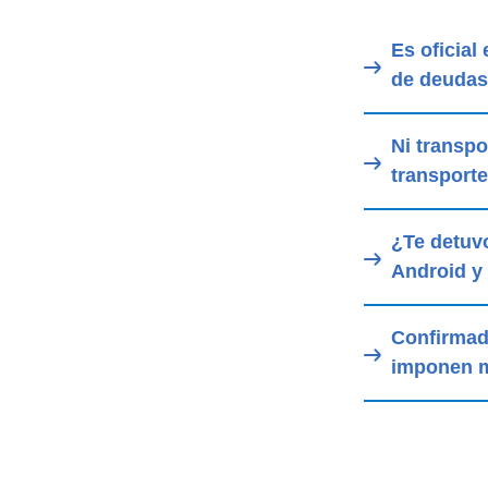
Es oficia
de deudas 
Ni transpo
transport
¿Te detuvo
Android y 
Confirmado
imponen m