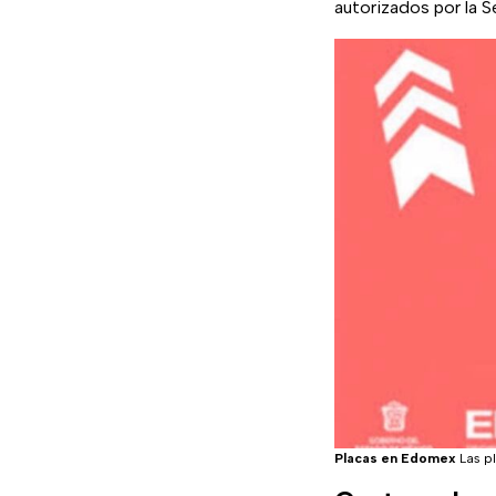
autorizados por la S
Placas en Edomex
Las p