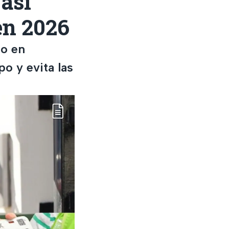
así
en 2026
to en
o y evita las