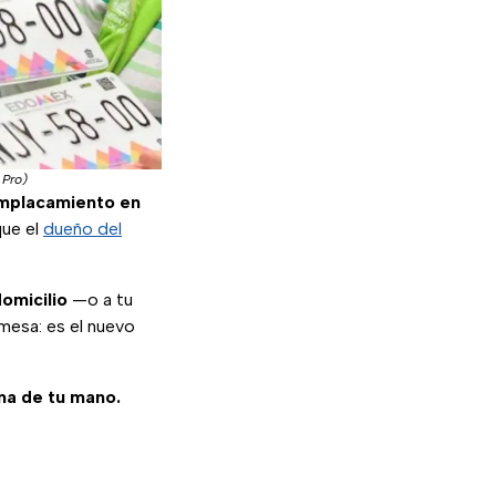
 Pro)
mplacamiento en
que el
dueño del
domicilio
—o a tu
mesa: es el nuevo
ma de tu mano.