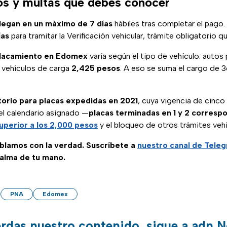
os y multas que debes conocer
llegan en un máximo de 7 días
hábiles tras completar el pago.
ías
para tramitar la Verificación vehicular, trámite obligatorio 
placamiento en Edomex
varía según el tipo de vehículo: auto
 vehículos de carga
2,425 pesos
. A eso se suma el cargo de 3
torio para placas expedidas en 2021
, cuya vigencia de cinco
el calendario asignado —
placas terminadas en 1 y 2 correspo
uperior a los 2,000 pesos
y el bloqueo de otros trámites vehi
ablamos con la verdad. Suscríbete a
nuestro canal de Tele
palma de tu mano.
PNA
Edomex
erdas nuestro contenido, sigue a adn N