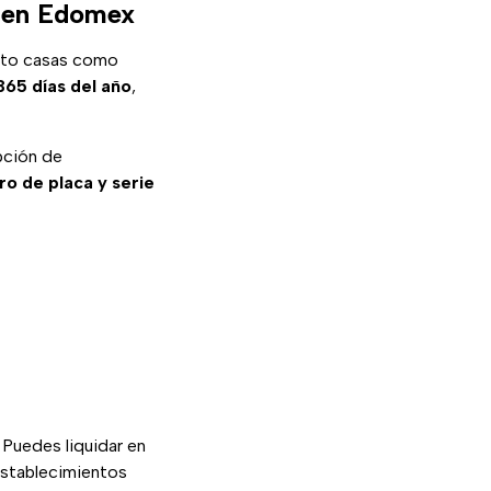
a en Edomex
nto casas como
365 días del año
,
pción de
o de placa y serie
 Puedes liquidar en
establecimientos