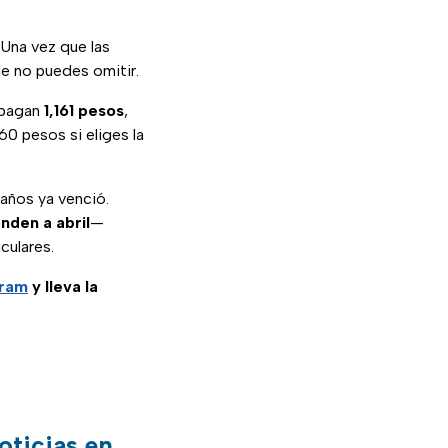
 Una vez que las
que no puedes omitir.
s pagan
1,161 pesos
,
60 pesos si eliges la
 años ya venció.
nden a abril
—
culares.
gram
y lleva la
oticias en