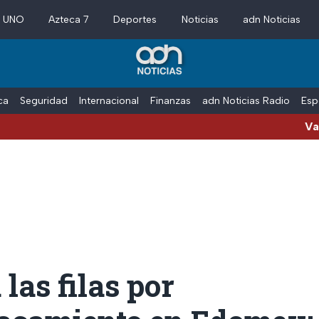
a UNO
Azteca 7
Deportes
Noticias
adn Noticias
ica
Seguridad
Internacional
Finanzas
adn Noticias Radio
Esp
Vacaciones de v
 las filas por