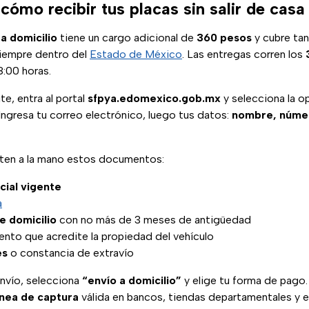
cómo recibir tus placas sin salir de cas
 a domicilio
tiene un cargo adicional de
360 pesos
y cubre ta
siempre dentro del
Estado de México
. Las entregas corren los
18:00 horas.
ite, entra al portal
sfpya.edomexico.gob.mx
y selecciona la o
Ingresa tu correo electrónico, luego tus datos:
nombre, númer
 ten a la mano estos documentos:
icial vigente
a
 domicilio
con no más de 3 meses de antigüedad
nto que acredite la propiedad del vehículo
es
o constancia de extravío
 envío, selecciona
“envío a domicilio”
y elige tu forma de pago.
ínea de captura
válida en bancos, tiendas departamentales y 