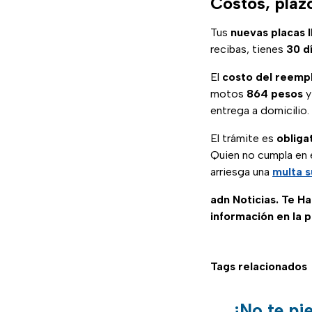
Costos, plaz
Tus
nuevas placas 
recibas, tienes
30 d
El
costo del reem
motos
864 pesos
y
entrega a domicilio.
El trámite es
obliga
Quien no cumpla en 
arriesga una
multa s
adn Noticias. Te H
información en la 
Tags relacionados
¡No te pi