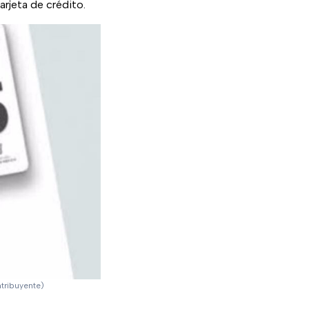
arjeta de crédito.
ntribuyente)