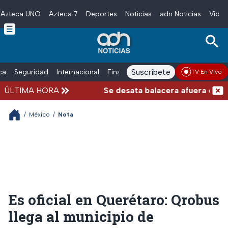
Azteca UNO
Azteca 7
Deportes
Noticias
adn Noticias
Video
Skip to main content
Suscríbete
ica
Seguridad
Internacional
Finanzas
adn Noticias Radio
Esp
TV En Vivo
ÚLTIMA HORA
Se desata balacera afuera del Me
/
México
/
Nota
Es oficial en Querétaro: Qrobus
llega al municipio de