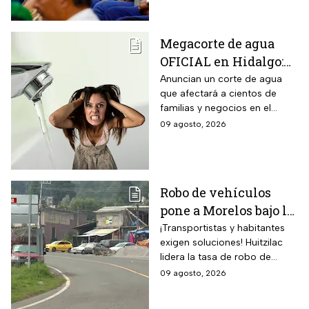
grupo de trabajadores
Agricultura y Desarrollo Rural.
Megacorte de agua
OFICIAL en Hidalgo:
Colonias se quedan
Anuncian un corte de agua
que afectará a cientos de
sin servicio del 11 al
familias y negocios en el
14 de agosto
municipio de Pachuca, a lo
09 agosto, 2026
largo de 72 horas.
Robo de vehículos
pone a Morelos bajo la
lupa: Huitzilac
¡Transportistas y habitantes
exigen soluciones! Huitzilac
registra la mayor tasa
lidera la tasa de robo de
del país
vehículos en México, con 78
09 agosto, 2026
casos solo de enero a mayo.