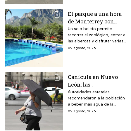
El parque a una hora
de Monterrey con
zoológico, tirolesa y
Un solo boleto permite
recorrer el zoológico, entrar a
alberca: esto cuesta la
las albercas y disfrutar varias
entrada en agosto de
áreas recreativas cerca de
09 agosto, 2026
2026
Monterrey
Canícula en Nuevo
León: las
recomendaciones de
Autoridades estatales
recomendaron a la población
la Secretaría de Medio
a beber más agua de la
Ambiente para
habitual
09 agosto, 2026
proteger a los adultos
mayores del calor de
más de 40 grados en