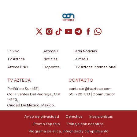
agosto 2026
Cuenta de X / Twitter (se abre en una nuev
Cuenta de Instagram (se abre en una n
Cuenta de TikTok (se abre en una
Cuenta de YouTube (se abre 
Cuenta de Telegram (se a
Cuenta de Facebook 
Cuenta de Whats
En vivo
Azteca 7
adn Noticias
TV Azteca
Noticias
a más +
Azteca UNO
Deportes
TV Azteca Internacional
TV AZTECA
CONTACTO
Periférico Sur 4121,
contacto@tvazteca.com
Col. Fuentes Del Pedregal, C.P.
55 1720 1313
|
Conmutador
14140,
Ciudad De México, México.
Aviso de privacidad
Derechos
Inversionistas
Promo Espacio
Trabaja con nosotros
Programa de ética, integridad y cumplimiento