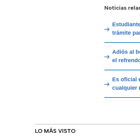
Noticias rel
Estudiante
trámite pa
Adiós al b
el refrend
Es oficial
cualquier 
LO MÁS VISTO