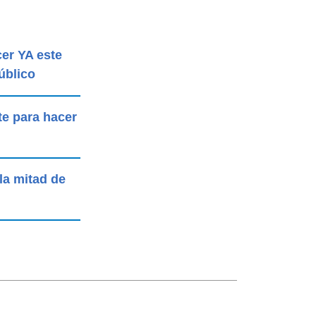
er YA este
úblico
te para hacer
 la mitad de