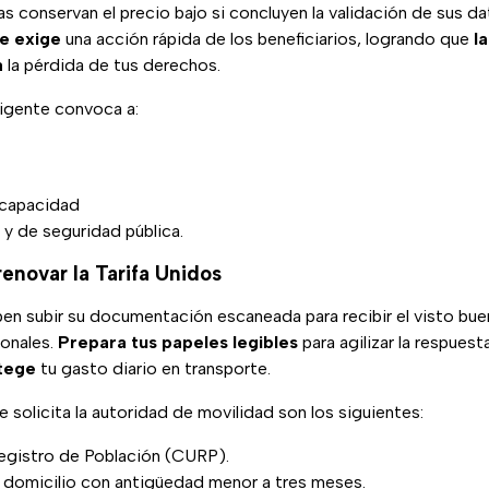
as conservan el precio bajo si concluyen la validación de sus d
te exige
una acción rápida de los beneficiarios, logrando que
l
a
la pérdida de tus derechos.
igente convoca a:
scapacidad
 y de seguridad pública.
renovar la Tarifa Unidos
en subir su documentación escaneada para recibir el visto bue
ionales.
Prepara tus papeles legibles
para agilizar la respuesta
otege
tu gasto diario en transporte.
solicita la autoridad de movilidad son los siguientes:
egistro de Población (CURP).
domicilio con antigüedad menor a tres meses.