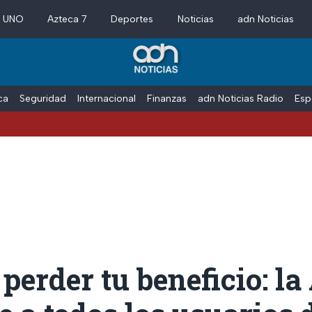
a UNO
Azteca 7
Deportes
Noticias
adn Noticias
ica
Seguridad
Internacional
Finanzas
adn Noticias Radio
Esp
perder tu beneficio: 