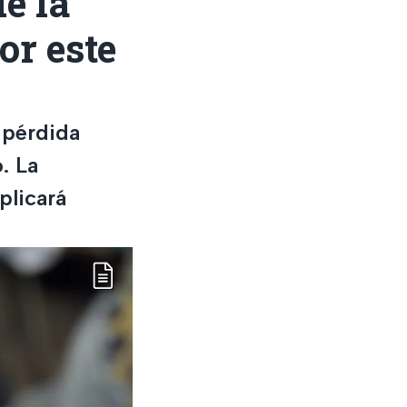
de la
or este
 pérdida
. La
plicará