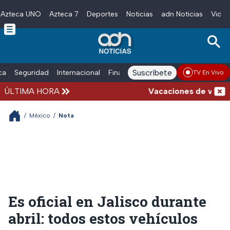
Azteca UNO
Azteca 7
Deportes
Noticias
adn Noticias
Video
Skip to main content
Suscríbete
ica
Seguridad
Internacional
Finanzas
adn Noticias Radio
Esp
TV En Vivo
ÚLTIMA HORA
Vacaciones de verano co
/
México
/
Nota
Es oficial en Jalisco durante
abril: todos estos vehículos