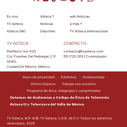
En vivo
Azteca 7
adn Noticias
TV Azteca
Noticias
a más +
Azteca UNO
Deportes
TV Azteca Internacional
TV AZTECA
CONTACTO
Periférico Sur 4121,
contacto@tvazteca.com
Col. Fuentes Del Pedregal, C.P.
55 1720 1313
|
Conmutador
14140,
Ciudad De México, México.
Aviso de privacidad
Derechos
Inversionistas
Promo Espacio
Trabaja con nosotros
Programa de ética, integridad y cumplimiento
Defensor de Audiencias y Código de Ética de Televisión
Azteca III y Televisora del Valle de México
TV Azteca, M.R. & ©, TV Azteca, S.A.B. de C.V. Todos los derechos
reservados, 2025.