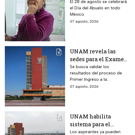
pago por el Día del
El 28 de agosto se celebrará
el Día del Abuelo en todo
Abuelo en agosto
México
07 agosto, 2026
UNAM revela las
sedes para el Examen
de control 2026;
Se busca validar los
resultados del proceso de
consulta dónde será
Primer Ingreso a la
Licenciatura luego de
07 agosto, 2026
anomalías presentadas
UNAM habilita
sistema para el
examen de control: así
Los aspirantes ya pueden