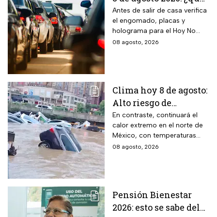
autos no circulan en
Antes de salir de casa verifica
el engomado, placas y
CDMX y Edomex?
holograma para el Hoy No
Circula de este sábado
08 agosto, 2026
Clima hoy 8 de agosto:
Alto riesgo de
inundaciones y
En contraste, continuará el
calor extremo en el norte de
desbordamiento de
México, con temperaturas
ríos por lluvias
superiores a 45°C en el
08 agosto, 2026
intensas en dos
noreste de Baja California.
estados
Pensión Bienestar
2026: esto se sabe del