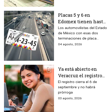
fácilmente.
Placas 5 y 6 en
Edomex tienen hasta
el 31 de agosto 2026
Los automovilistas del Estado
de México con esas dos
para realizar la
terminaciones de placa
verificación
enfrentan el cierre de su
04 agosto, 2026
vehicular o recibirán
periodo este mes. Quien no
esta multa
cumpla con la revisión de
emisiones antes de que
acabe agosto pagará una
Ya está abierto en
sanción de miles de pesos.
Veracruz el registro
para becas de hasta
El registro cierra el 6 de
septiembre y no habrá
$3,000 pesos para
prórroga
estudiantes de todos
03 agosto, 2026
los niveles: fecha
límite y requisitos