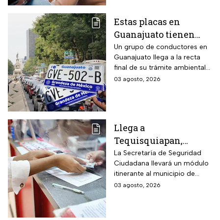
para aplicar
Estas placas en
Guanajuato tienen
hasta el 31 de agosto
Un grupo de conductores en
Guanajuato llega a la recta
2026 para realizar la
final de su trámite ambiental
verificación
semestral. El descuido cuesta
03 agosto, 2026
vehicular o habrá
más de dos mil pesos y
multas de más de
compromete la circulación
legal del vehículo.
$2,000
Llega a
Tequisquiapan,
Querétaro, unidad
La Secretaría de Seguridad
Ciudadana llevará un módulo
móvil de licencia de
itinerante al municipio de
conducir este martes
Tequisquiapan, en Querétaro,
03 agosto, 2026
4 de agosto: los cupos
para expedir permisos de
son limitados y estos
manejo con cupo restringido
a ochenta personas.
son los requisitos