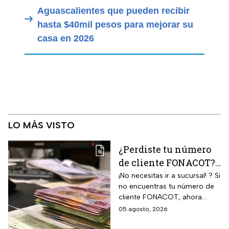
Aguascalientes que pueden recibir
hasta $40mil pesos para mejorar su
casa en 2026
LO MÁS VISTO
¿Perdiste tu número
de cliente FONACOT?
Así puedes
¡No necesitas ir a sucursal! ? Si
no encuentras tu número de
recuperarlo y
cliente FONACOT, ahora
consultar tu crédito
puedes recuperarlo y
05 agosto, 2026
2026
consultar tu crédito