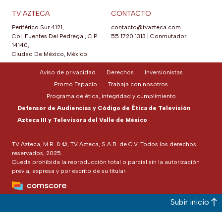
TV AZTECA
CONTACTO
Periférico Sur 4121,
contacto@tvazteca.com
Col. Fuentes Del Pedregal, C.P.
55 1720 1313
|
Conmutador
14140,
Ciudad De México, México.
Aviso de privacidad
Derechos
Inversionistas
Promo Espacio
Trabaja con nosotros
Programa de ética, integridad y cumplimiento
Defensor de Audiencias y Código de Ética de Televisión
Azteca III y Televisora del Valle de México
TV Azteca, M.R. & ©, TV Azteca, S.A.B. de C.V. Todos los derechos
reservados, 2025.
Queda prohibida la reproducción total o parcial sin la autorización
previa, expresa y por escrito de su titular.
Subir inicio