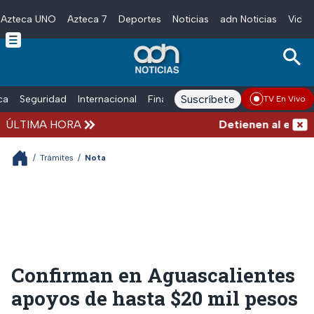
Azteca UNO
Azteca 7
Deportes
Noticias
adn Noticias
Video
Skip to main content
Suscríbete
ica
Seguridad
Internacional
Finanzas
adn Noticias Radio
Esp
TV En Vivo
ÚLTIMA HORA
Detienen al exgober
/
Trámites
/
Nota
Confirman en Aguascalientes
apoyos de hasta $20 mil pesos