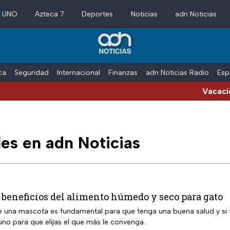
a UNO
Azteca 7
Deportes
Noticias
adn Noticias
ica
Seguridad
Internacional
Finanzas
adn Noticias Radio
Esp
Vacaciones de vera
es en adn Noticias
 beneficios del alimento húmedo y seco para gato
e una mascota es fundamental para que tenga una buena salud y si ti
uno para que elijas el que más le convenga.