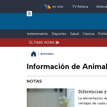
en vivo
TV Azteca
Aztec
Skip to main content
Tiempo Libre
Entretenimiento
Deportes
Salud
Ciencia
Polít
ÚLTIMA HORA
/
Animales
Información de Animal
NOTAS
Diferencias y
La alimentación d
ventajas de cada 