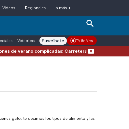
Videos
Regionales
a más +
Suscríbete
eciales
Videoteca
Conductores
Voces adn Noticias
Enlace La
TV En Vivo
no complicadas: Carreteras cerradas por bloqueos y fuer
enes gato, te decimos los tipos de alimento y las