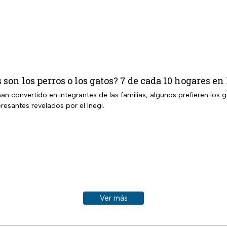
s son los perros o los gatos? 7 de cada 10 hogares 
n convertido en integrantes de las familias, algunos prefieren los 
resantes revelados por el Inegi.
Ver más historias sobre este tema
Ver más