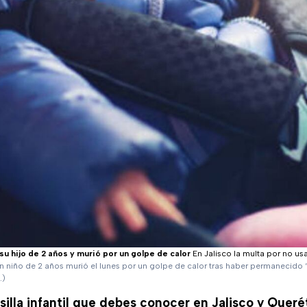
 su hijo de 2 años y murió por un golpe de calor
En Jalisco la multa por no usar
n niño de 2 años murió el lunes por un golpe de calor tras haber permanecido 
.)
 silla infantil que debes conocer en Jalisco y Queré