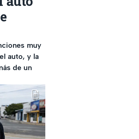
l auto
ue
anciones muy
el auto, y la
más de un