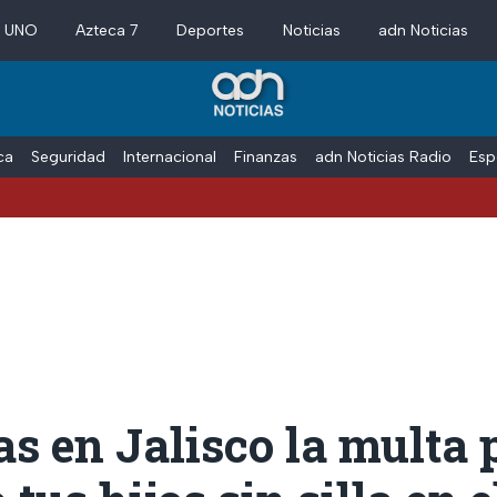
a UNO
Azteca 7
Deportes
Noticias
adn Noticias
ica
Seguridad
Internacional
Finanzas
adn Noticias Radio
Esp
s en Jalisco la multa 