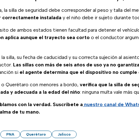
a, la silla de seguridad debe corresponder al peso y talla del m
r correctamente instalada
y el niño debe ir sujeto durante to
sito de ambos estados tienen facultad para detener el vehícul
ón aplica aunque el trayecto sea corto
o el conductor argu
la silla, su fecha de caducidad y su correcta sujeción al asient
uctor.
Las sillas con más de seis años de uso ya no garanti
anción si
el agente determina que el dispositivo no cumple 
sco o Querétaro con menores a bordo,
verifica que la silla de s
cada y adecuada a la edad del niño
: ninguna multa vale más q
ablamos con la verdad. Suscríbete a
nuestro canal de Wha
palma de tu mano.
PNA
Querétaro
Jalisco