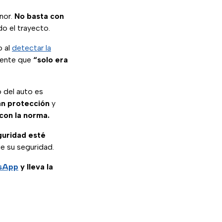
enor.
No basta con
do el trayecto.
o al
detectar la
mente que
“solo era
o del auto es
zan protección
y
con la norma.
eguridad esté
ue su seguridad.
tsApp
y lleva la