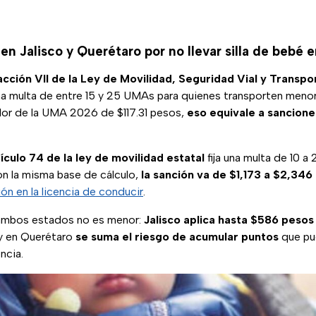
n Jalisco y Querétaro por no llevar silla de bebé e
acción VII de la Ley de Movilidad, Seguridad Vial y Transp
a multa de entre 15 y 25 UMAs para quienes transporten menore
alor de la UMA 2026 de $117.31 pesos,
eso equivale a sancione
ículo 74 de la ley de movilidad estatal
fija una multa de 10 a
on la misma base de cálculo,
la sanción va de $1,173 a $2,346
ión en la licencia de conducir
.
 ambos estados no es menor:
Jalisco aplica hasta $586 peso
y en Querétaro
se suma el riesgo de acumular puntos
que pue
ncia.