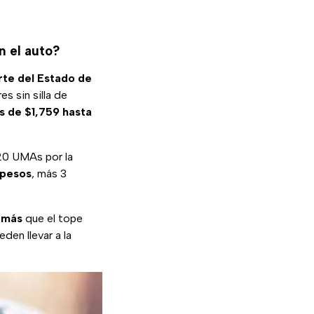
n el auto?
orte del Estado de
s sin silla de
s de $1,759 hasta
 20 UMAs por la
 pesos
, más 3
s más
que el tope
den llevar a la