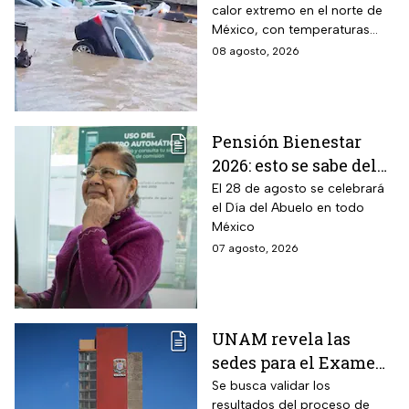
calor extremo en el norte de
desbordamiento de
México, con temperaturas
ríos por lluvias
superiores a 45°C en el
08 agosto, 2026
intensas en dos
noreste de Baja California.
estados
Pensión Bienestar
2026: esto se sabe del
pago por el Día del
El 28 de agosto se celebrará
el Día del Abuelo en todo
Abuelo en agosto
México
07 agosto, 2026
UNAM revela las
sedes para el Examen
de control 2026;
Se busca validar los
resultados del proceso de