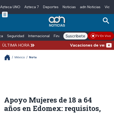
Azteca UNO
Azteca 7
Deportes
Noticias
adn Noticias
Video
Skip to main content
Suscríbete
ica
Seguridad
Internacional
Finanzas
adn Noticias Radio
Esp
TV En Vivo
ÚLTIMA HORA
Vacaciones de verano comp
/
México
/
Nota
Apoyo Mujeres de 18 a 64
años en Edomex: requisitos,