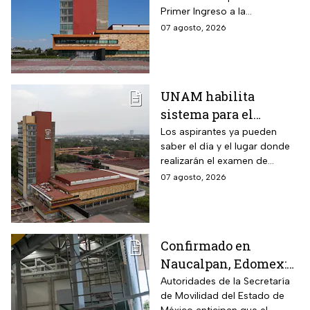
consulta dónde será
Primer Ingreso a la
Licenciatura luego de
07 agosto, 2026
anomalías presentadas
UNAM habilita
sistema para el
examen de control: así
Los aspirantes ya pueden
saber el día y el lugar donde
puedes consultar
realizarán el examen de
fecha, hora y sede
control de forma presencial
07 agosto, 2026
Confirmado en
Naucalpan, Edomex:
la Línea 3 del
Autoridades de la Secretaría
de Movilidad del Estado de
Mexicable llega al