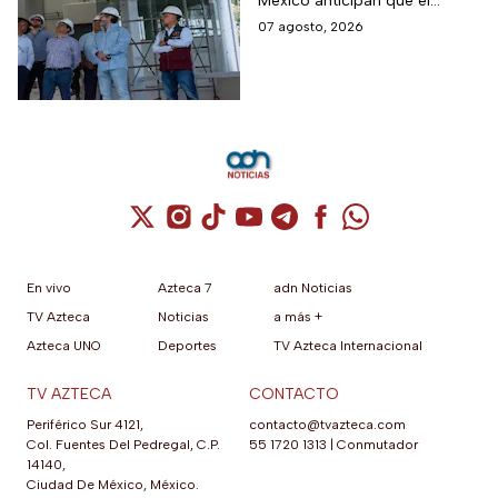
México anticipan que el
71,4% de avance y
transporte teleférico reducirá
07 agosto, 2026
anuncian cuándo
drásticamente los tiempos de
entraría en
traslado para 700 mil
mexiquenses.
funcionamiento
Cuenta de X / Twitter (se abre en una nuev
Cuenta de Instagram (se abre en una n
Cuenta de TikTok (se abre en una
Cuenta de YouTube (se abre 
Cuenta de Telegram (se a
Cuenta de Facebook 
Cuenta de Whats
En vivo
Azteca 7
adn Noticias
TV Azteca
Noticias
a más +
Azteca UNO
Deportes
TV Azteca Internacional
TV AZTECA
CONTACTO
Periférico Sur 4121,
contacto@tvazteca.com
Col. Fuentes Del Pedregal, C.P.
55 1720 1313
|
Conmutador
14140,
Ciudad De México, México.