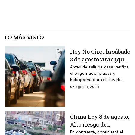
LO MÁS VISTO
Hoy No Circula sábado
8 de agosto 2026: ¿qué
autos no circulan en
Antes de salir de casa verifica
el engomado, placas y
CDMX y Edomex?
holograma para el Hoy No
Circula de este sábado
08 agosto, 2026
Clima hoy 8 de agosto:
Alto riesgo de
inundaciones y
En contraste, continuará el