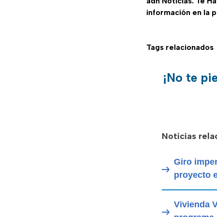
adn Noticias. Te H
información en la 
Tags relacionados
¡No te pi
Noticias rel
Giro impen
proyecto e
Vivienda V