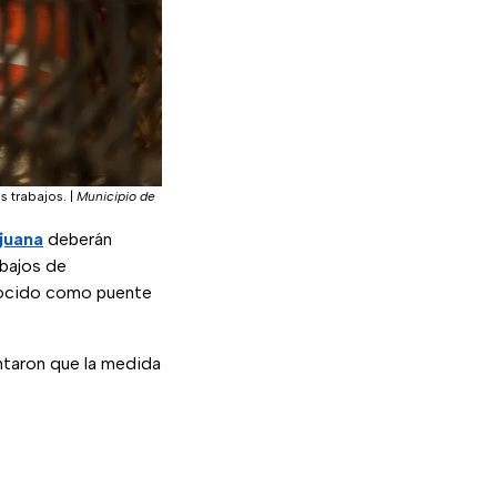
os trabajos.
|
Municipio de
ijuana
deberán
abajos de
nocido como puente
antaron que la medida