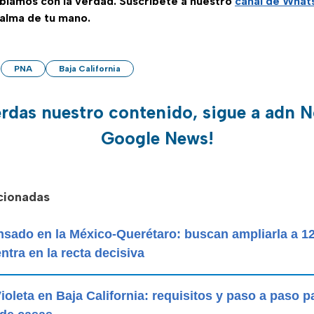
ablamos con la verdad. Suscríbete a nuestro
canal de Wha
palma de tu mano.
PNA
Baja California
erdas nuestro contenido, sigue a adn N
Google News!
acionadas
sado en la México-Querétaro: buscan ampliarla a 12 
ntra en la recta decisiva
ioleta en Baja California: requisitos y paso a paso pa