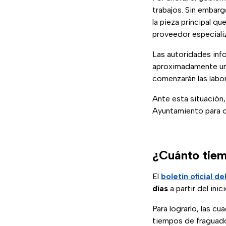
trabajos. Sin embarg
la pieza principal qu
proveedor especiali
Las autoridades inf
aproximadamente un
comenzarán las labo
Ante esta situación,
Ayuntamiento para co
¿Cuánto tiem
El
boletín oficial 
días
a partir del inic
Para lograrlo, las cua
tiempos de fraguado 