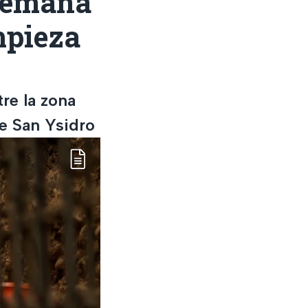
 semana
mpieza
re la zona
de San Ysidro