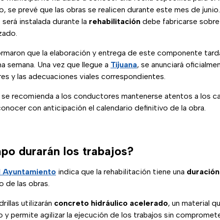
o, se prevé que las obras se realicen durante este mes de juni
e será instalada durante la
rehabilitación
debe fabricarse sobre
zado.
ormaron que la elaboración y entrega de este componente tard
a semana. Una vez que llegue a
Tijuana
, se anunciará oficialme
res y las adecuaciones viales correspondientes.
 se recomienda a los conductores mantenerse atentos a los can
nocer con anticipación el calendario definitivo de la obra.
po durarán los trabajos?
del Ayuntamiento
indica que la rehabilitación tiene una
duración
io de las obras.
drillas utilizarán
concreto hidráulico acelerado
, un material q
y permite agilizar la ejecución de los trabajos sin comprometer