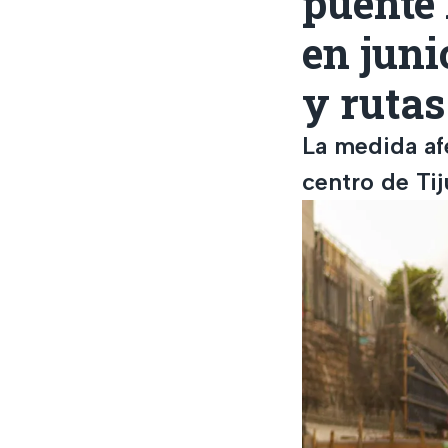
puente
en juni
y rutas
La medida afe
centro de Ti