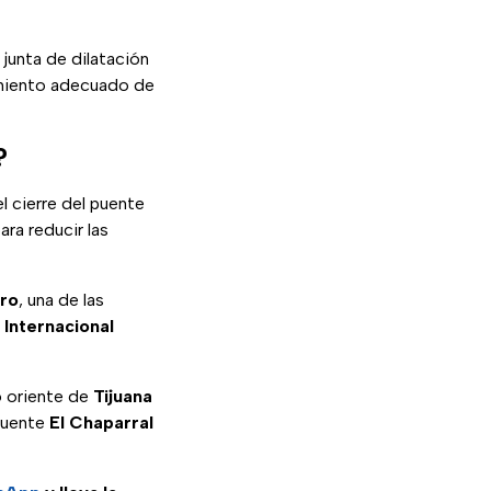
 junta de dilatación
amiento adecuado de
?
el cierre del puente
ra reducir las
dro
, una de las
 Internacional
o oriente de
Tijuana
 puente
El Chaparral