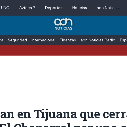
a UNO
Azteca 7
Deportes
Noticias
adn Noticias
ica
Seguridad
Internacional
Finanzas
adn Noticias Radio
Esp
n en Tijuana que cerr