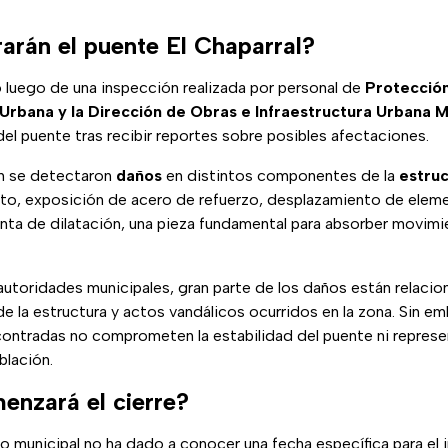
rarán el puente El Chaparral?
 luego de una inspección realizada por personal de
Protección 
Urbana y la Dirección de Obras e Infraestructura Urbana M
del puente tras recibir reportes sobre posibles afectaciones.
ón se detectaron
daños
en distintos componentes de la
estru
to, exposición de acero de refuerzo, desplazamiento de elem
unta de dilatación, una pieza fundamental para absorber movimi
autoridades municipales, gran parte de los daños están relaci
e la estructura y actos vandálicos ocurridos en la zona. Sin em
contradas no comprometen la estabilidad del puente ni represe
blación.
nzará el cierre?
no municipal no ha dado a conocer una fecha específica para el i