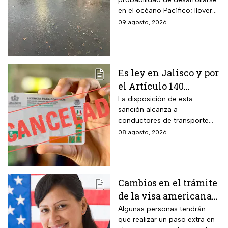
coloca en el mapa del
en el océano Pacífico; lloverá
Pacífico
muy fuerte en cuatro estados
09 agosto, 2026
Es ley en Jalisco y por
el Artículo 140
cancelarán la licencia
La disposición de esta
sanción alcanza a
de conducir de por
conductores de transporte
vida a todos los
escolar, unidades de
08 agosto, 2026
automovilistas que
emergencia y vehículos de
cometan esta
pasajeros que ocasionen un
siniestro vial en la entidad por
infracción
medio de una infracción muy
Cambios en el trámite
común.
de la visa americana
2026 y para quiénes
Algunas personas tendrán
que realizar un paso extra en
aplica