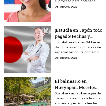
el proceso para obtener el
documento que permite
08 agosto, 2026
ingresar legalmente a Estados
Unidos.
¡Estudia en Japón todo
pagado! Fechas y
requisitos de la
En total, se ofrecen 34 becas
distribuidas en ocho áreas de
convocatoria para
especialización, te contamos
becas de estancias en
todos los detalles.
08 agosto, 2026
2026
El balneario en
Hueyapan, Morelos,
que combina albercas
Sus albercas reciben agua de
los escurrimientos de la zona
cristalinas con la
volcánica y están rodeadas
naturaleza del volcán