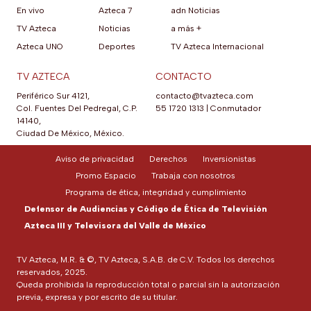
En vivo
Azteca 7
adn Noticias
TV Azteca
Noticias
a más +
Azteca UNO
Deportes
TV Azteca Internacional
TV AZTECA
CONTACTO
Periférico Sur 4121,
contacto@tvazteca.com
Col. Fuentes Del Pedregal, C.P.
55 1720 1313
|
Conmutador
14140,
Ciudad De México, México.
Aviso de privacidad
Derechos
Inversionistas
Promo Espacio
Trabaja con nosotros
Programa de ética, integridad y cumplimiento
Defensor de Audiencias y Código de Ética de Televisión
Azteca III y Televisora del Valle de México
TV Azteca, M.R. & ©, TV Azteca, S.A.B. de C.V. Todos los derechos
reservados, 2025.
Queda prohibida la reproducción total o parcial sin la autorización
previa, expresa y por escrito de su titular.