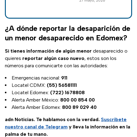
27 mayo, 2026
mayo
Amber activa;
autoridades
solicitan ayuda
ciudadana para
¿A dónde reportar la desaparición de
localizarlos.
un menor desaparecido en Edomex?
Si tienes información de algún menor
desaparecido o
quieres
reportar algún caso nuevo
, estos son los
números para comunicarte con las autoridades:
Emergencias nacional:
911
Locatel CDMX:
(55) 56581111
Locatel Edomex:
(722) 1678808
Alerta Amber México:
800 00 854 00
Alerta Amber Edomex:
800 89 029 40
adn Noticias. Te hablamos con la verdad.
Suscríbete
nuestro canal de Telegram
y lleva la información en la
palma de tu mano.