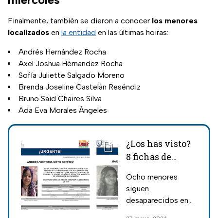
Finalmente, también se dieron a conocer
los menores
localizados
en
la entidad
en las últimas hoiras:
Andrés Hernández Rocha
Axel Joshua Hérnandez Rocha
Sofía Juliette Salgado Moreno
Brenda Joseline Castelán Reséndiz
Bruno Said Chaires Silva
Ada Eva Morales Ángeles
¿Los has visto?
8 fichas de
búsqueda con
Ocho menores
Alerta Amber
siguen
activas en
desaparecidos en
CDMX hoy 27 de
CDMX con Alerta