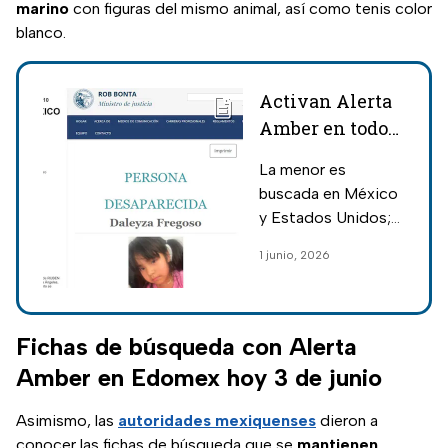
marino
con figuras del mismo animal, así como tenis color
blanco.
Activan Alerta
Amber en todo
México por
La menor es
Daleyza
buscada en México
Fregoso; viajaría
y Estados Unidos;
con su padre de
desapareció en
1 junio, 2026
L.A. a Baja
compañía de su
California
padre, buscado por
presunto asesinato
y abuso sexual en
Fichas de búsqueda con Alerta
EUA
Amber en Edomex hoy 3 de junio
Asimismo, las
autoridades mexiquenses
dieron a
conocer las fichas de búsqueda que se
mantienen