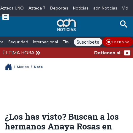
Azteca UNO
Azteca 7
Deportes
Noticias
adn Noticias
Video
Skip to main content
Suscríbete
ica
Seguridad
Internacional
Finanzas
adn Noticias Radio
Esp
TV En Vivo
ÚLTIMA HORA
Detienen al hombre 
/
México
/
Nota
¿Los has visto? Buscan a los
hermanos Anaya Rosas en