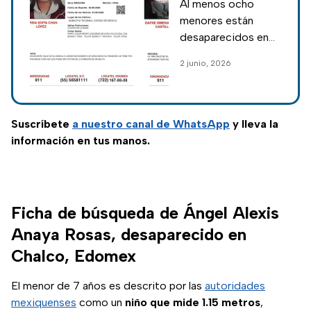
Al menos ocho
búsqueda
menores están
activas hoy
desaparecidos en
martes 2 de
distintos
2 junio, 2026
junio
municipios del
Edomex;
autoridades
mantienen activas
Suscríbete
a nuestro
canal de WhatsApp
y lleva la
sus búsquedas y
información en tus manos.
piden apoyo
ciudadano.
Ficha de búsqueda de Ángel Alexis
Anaya Rosas, desaparecido en
Chalco, Edomex
El menor de 7 años es descrito por las
autoridades
mexiquenses
como un
niño que mide 1.15 metros
,