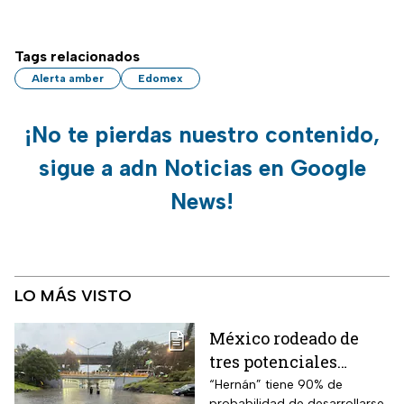
Tags relacionados
Alerta amber
Edomex
¡No te pierdas nuestro contenido,
sigue a adn Noticias en Google
News!
LO MÁS VISTO
México rodeado de
tres potenciales
ciclones; “Hernán” se
“Hernán” tiene 90% de
probabilidad de desarrollarse