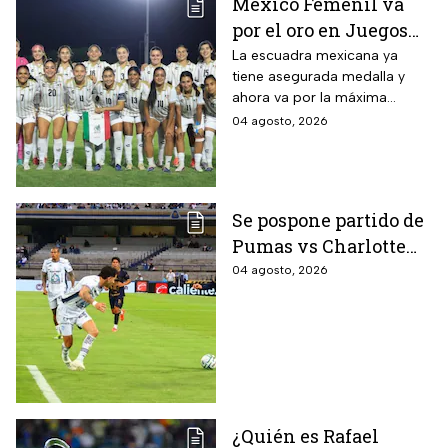
México Femenil va
por el oro en Juegos
Centroamericanos; ya
La escuadra mexicana ya
tiene asegurada medalla y
conoce a su rival
ahora va por la máxima
presea en los Juegos
04 agosto, 2026
Centroamericanos
Se pospone partido de
Pumas vs Charlotte
FC en el inicio de la
04 agosto, 2026
Leagues Cup 2026
¿Quién es Rafael