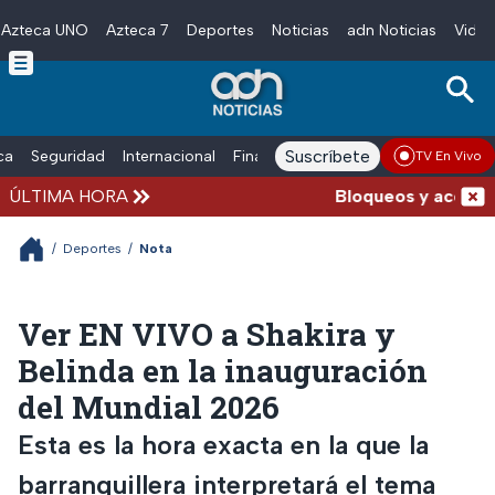
Azteca UNO
Azteca 7
Deportes
Noticias
adn Noticias
Video
Skip to main content
Suscríbete
ica
Seguridad
Internacional
Finanzas
adn Noticias Radio
Esp
TV En Vivo
ÚLTIMA HORA
Bloqueos y accidente
/
Deportes
/
Nota
Ver EN VIVO a Shakira y
Belinda en la inauguración
del Mundial 2026
Esta es la hora exacta en la que la
barranquillera interpretará el tema