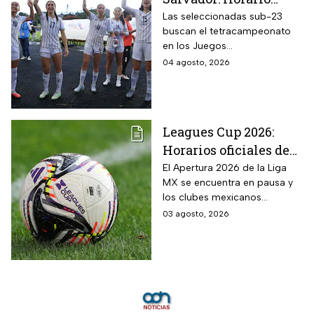
oficial y dónde ver la
Las seleccionadas sub-23
buscan el tetracampeonato
semifinal de la
en los Juegos
femenil en los Juegos
Centroamericanos y del
04 agosto, 2026
Centroamericanos
Caribe 2026; te contamos
2026
todos los detalles
Leagues Cup 2026:
Horarios oficiales de
los partidos de la Liga
El Apertura 2026 de la Liga
MX se encuentra en pausa y
MX vs MLS de la Fase
los clubes mexicanos
1
competirán en el torneo
03 agosto, 2026
internacional contra la MLS