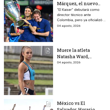
Márquez, el nuevo
entrenador de la
“El Kaiser” debutará como
director técnico ante
Selección Mexicana
Colombia, pero ya oficializó la
que debutará con
fecha de su primer encuentro
04 agosto, 2026
Colombia, Perú y
contra Estados Unidos, el
EUA?
máximo rival de la zona para
México
Muere la atleta
Natasha Ward,
promesa del atletismo
04 agosto, 2026
mundial a los 21 años
de edad
México vs El
Salvador: Horario