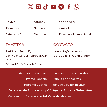
Cuenta de X / Twitter (se abre en una nuev
Cuenta de Instagram (se abre en una n
Cuenta de TikTok (se abre en una
Cuenta de YouTube (se abre 
Cuenta de Telegram (se a
Cuenta de Facebook 
Cuenta de Whats
En vivo
Azteca 7
adn Noticias
TV Azteca
Noticias
a más +
Azteca UNO
Deportes
TV Azteca Internacional
TV AZTECA
CONTACTO
Periférico Sur 4121,
contacto@tvazteca.com
Col. Fuentes Del Pedregal, C.P.
55 1720 1313
|
Conmutador
14140,
Ciudad De México, México.
Aviso de privacidad
Derechos
Inversionistas
Promo Espacio
Trabaja con nosotros
Programa de ética, integridad y cumplimiento
Defensor de Audiencias y Código de Ética de Televisión
Azteca III y Televisora del Valle de México