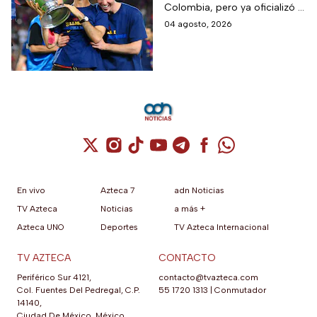
Colombia, pero ya oficializó la
que debutará con
fecha de su primer encuentro
04 agosto, 2026
Colombia, Perú y
contra Estados Unidos, el
EUA?
máximo rival de la zona para
México
Cuenta de X / Twitter (se abre en una nuev
Cuenta de Instagram (se abre en una n
Cuenta de TikTok (se abre en una
Cuenta de YouTube (se abre 
Cuenta de Telegram (se a
Cuenta de Facebook 
Cuenta de Whats
En vivo
Azteca 7
adn Noticias
TV Azteca
Noticias
a más +
Azteca UNO
Deportes
TV Azteca Internacional
TV AZTECA
CONTACTO
Periférico Sur 4121,
contacto@tvazteca.com
Col. Fuentes Del Pedregal, C.P.
55 1720 1313
|
Conmutador
14140,
Ciudad De México, México.