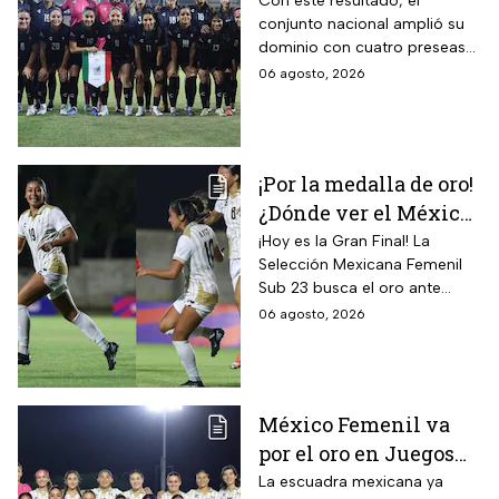
Juegos
Con este resultado, el
conjunto nacional amplió su
Centroamericanos; el
dominio con cuatro preseas
camino de México a la
doradas de forma
06 agosto, 2026
gloria
consecutiva
¡Por la medalla de oro!
¿Dónde ver el México
vs Colombia Femenil?
¡Hoy es la Gran Final! La
Selección Mexicana Femenil
Así puedes seguir la
Sub 23 busca el oro ante
Gran Final EN VIVO
Colombia en los Juegos
06 agosto, 2026
Centroamericanos y del
Caribe Santo Domingo 2026.
México Femenil va
por el oro en Juegos
Centroamericanos; ya
La escuadra mexicana ya