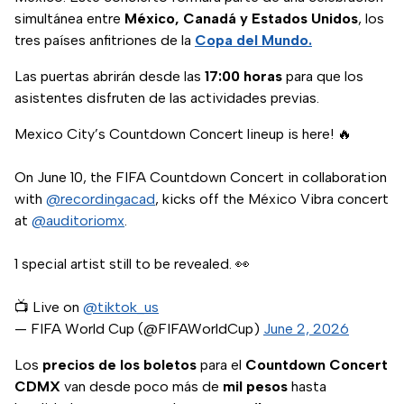
simultánea entre
México, Canadá y Estados Unidos
, los
tres países anfitriones de la
Copa del Mundo.
Las puertas abrirán desde las
17:00 horas
para que los
asistentes disfruten de las actividades previas.
Mexico City’s Countdown Concert lineup is here! 🔥
On June 10, the FIFA Countdown Concert in collaboration
with
@recordingacad
, kicks off the México Vibra concert
at
@auditoriomx
.
1 special artist still to be revealed. 👀
📺 Live on
@tiktok_us
— FIFA World Cup (@FIFAWorldCup)
June 2, 2026
Los
precios de los boletos
para el
Countdown Concert
CDMX
van desde poco más de
mil pesos
hasta