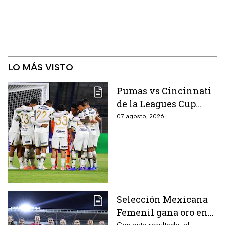
LO MÁS VISTO
Pumas vs Cincinnati
de la Leagues Cup
2026 es pospuesto
07 agosto, 2026
hasta nuevo aviso
Selección Mexicana
Femenil gana oro en