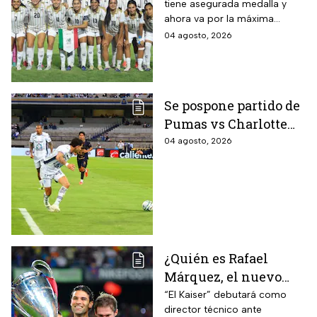
tiene asegurada medalla y
conoce a su rival
ahora va por la máxima
presea en los Juegos
04 agosto, 2026
Centroamericanos
Se pospone partido de
Pumas vs Charlotte
FC en el inicio de la
04 agosto, 2026
Leagues Cup 2026
¿Quién es Rafael
Márquez, el nuevo
entrenador de la
“El Kaiser” debutará como
director técnico ante
Selección Mexicana