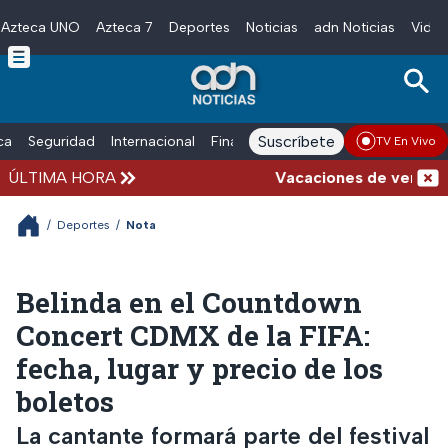
Azteca UNO
Azteca 7
Deportes
Noticias
adn Noticias
Video
Skip to main content
Suscríbete
ica
Seguridad
Internacional
Finanzas
adn Noticias Radio
Esp
TV En Vivo
ÚLTIMA HORA
Vacaciones de verano comp
/
Deportes
/
Nota
Belinda en el Countdown
Concert CDMX de la FIFA:
fecha, lugar y precio de los
boletos
La cantante formará parte del festival