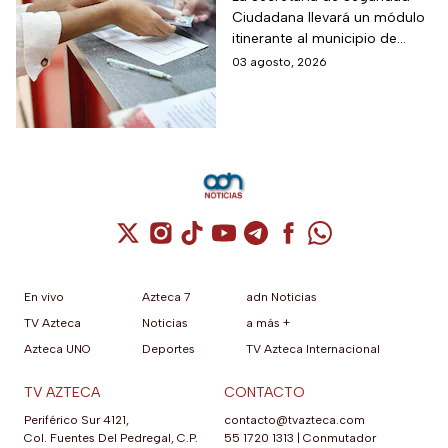
Ciudadana llevará un módulo
móvil de licencia de
itinerante al municipio de
conducir este martes
Tequisquiapan, en Querétaro,
03 agosto, 2026
4 de agosto: los cupos
para expedir permisos de
son limitados y estos
manejo con cupo restringido
a ochenta personas.
son los requisitos
Cuenta de X / Twitter (se abre en una nuev
Cuenta de Instagram (se abre en una n
Cuenta de TikTok (se abre en una
Cuenta de YouTube (se abre 
Cuenta de Telegram (se a
Cuenta de Facebook 
Cuenta de Whats
En vivo
Azteca 7
adn Noticias
TV Azteca
Noticias
a más +
Azteca UNO
Deportes
TV Azteca Internacional
TV AZTECA
CONTACTO
Periférico Sur 4121,
contacto@tvazteca.com
Col. Fuentes Del Pedregal, C.P.
55 1720 1313
|
Conmutador