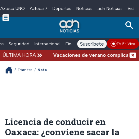
Azteca UNO
Azteca 7
Deportes
Noticias
adn Noticias
Video
Skip to main content
Suscríbete
ica
Seguridad
Internacional
Finanzas
adn Noticias Radio
Esp
TV En Vivo
ÚLTIMA HORA
Vacaciones de verano complicadas: Carre
/
Trámites
/
Nota
Licencia de conducir en
Oaxaca: ¿conviene sacar la