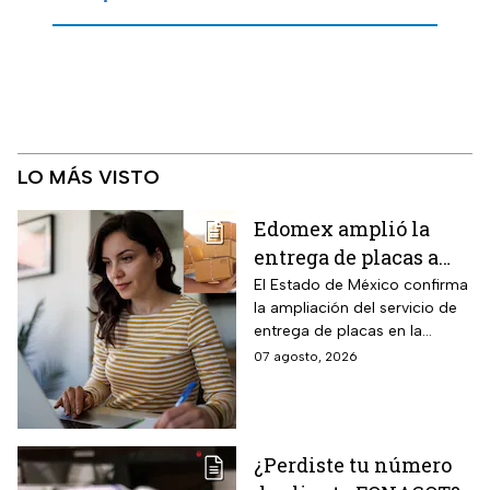
LO MÁS VISTO
Edomex amplió la
entrega de placas a
domicilio a todo el
El Estado de México confirma
la ampliación del servicio de
estado: los tres pasos
entrega de placas en la
para reemplacar en
puerta del domicilio,
07 agosto, 2026
línea antes del 31 de
disponible ahora en toda la
agosto y evitar multas
zona metropolitana. La
medida aplica a un grupo de
de hasta $2,346 pesos
conductores que todavía
¿Perdiste tu número
deben completar el cambio.