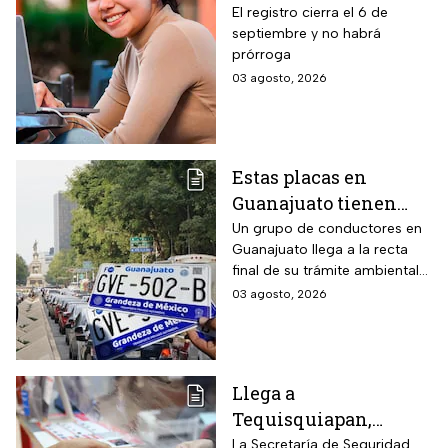
para becas de hasta
El registro cierra el 6 de
septiembre y no habrá
$3,000 pesos para
prórroga
estudiantes de todos
03 agosto, 2026
los niveles: fecha
límite y requisitos
para aplicar
Estas placas en
Guanajuato tienen
hasta el 31 de agosto
Un grupo de conductores en
Guanajuato llega a la recta
2026 para realizar la
final de su trámite ambiental
verificación
semestral. El descuido cuesta
03 agosto, 2026
vehicular o habrá
más de dos mil pesos y
multas de más de
compromete la circulación
legal del vehículo.
$2,000
Llega a
Tequisquiapan,
Querétaro, unidad
La Secretaría de Seguridad