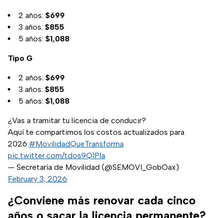
2 años:
$699
3 años:
$855
5 años:
$1,088
Tipo G
2 años:
$699
3 años:
$855
5 años:
$1,088
¿Vas a tramitar tu licencia de conducir?
Aquí te compartimos los costos actualizados para
2026.
#MovilidadQueTransforma
pic.twitter.com/tdos9Q1PIa
— Secretaría de Movilidad (@SEMOVI_GobOax)
February 3, 2026
¿Conviene más renovar cada cinco
años o sacar la licencia permanente?