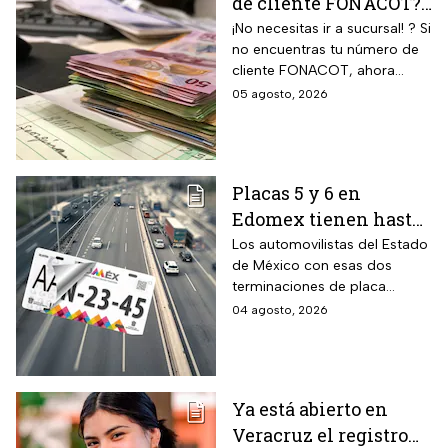
de cliente FONACOT?
Así puedes
¡No necesitas ir a sucursal! ? Si
no encuentras tu número de
recuperarlo y
cliente FONACOT, ahora
consultar tu crédito
puedes recuperarlo y
05 agosto, 2026
2026
consultar tu crédito
fácilmente.
Placas 5 y 6 en
Edomex tienen hasta
el 31 de agosto 2026
Los automovilistas del Estado
de México con esas dos
para realizar la
terminaciones de placa
verificación
enfrentan el cierre de su
04 agosto, 2026
vehicular o recibirán
periodo este mes. Quien no
esta multa
cumpla con la revisión de
emisiones antes de que
acabe agosto pagará una
Ya está abierto en
sanción de miles de pesos.
Veracruz el registro