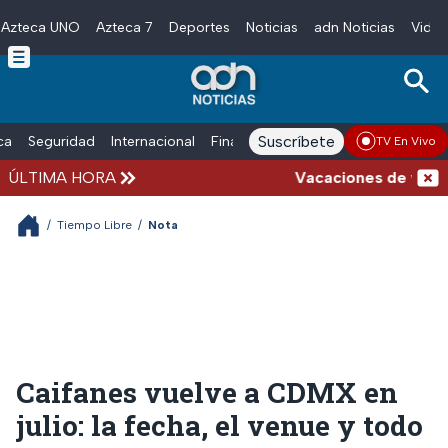
Azteca UNO
Azteca 7
Deportes
Noticias
adn Noticias
Video
Skip to main content
Suscríbete
ica
Seguridad
Internacional
Finanzas
adn Noticias Radio
Esp
TV En Vivo
ÚLTIMA HORA
Vacaciones de verano c
/
Tiempo Libre
/
Nota
Caifanes vuelve a CDMX en
julio: la fecha, el venue y todo