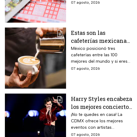
combinaciones ganadoras y
07 agosto, 2026
ganadores
descubre si la suerte estuvo
de tu lado.
Estas son las
cafeterías mexicanas
consideradas como las
México posicionó tres
cafeterías entre las 100
mejores del mundo
mejores del mundo y si eres
amante del café tienes que
07 agosto, 2026
visitarlas, aquí te contamos
todo sobre ellas.
Harry Styles encabeza
los mejores conciertos
en la CDMX hoy 7 de
¡No te quedes en casa! La
CDMX ofrece los mejores
agosto
eventos con artistas
internacionales este viernes 7
07 agosto, 2026