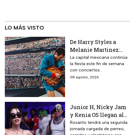
LO MÁS VISTO
De Harry Styles a
Melanie Martinez:
Estos son los mejores
La capital mexicana continúa
la fiesta este fin de semana
conciertos hoy 8 de
con conciertos
agosto
internacionales y obras de
08 agosto, 2026
teatro imperdibles. Checa
horarios y precios.
Junior H, Nicky Jam
y Kenia OS llegan al
Baja Beach Fest 2026:
Rosarito tendrá una segunda
jornada cargada de perreo,
Estos son los horarios