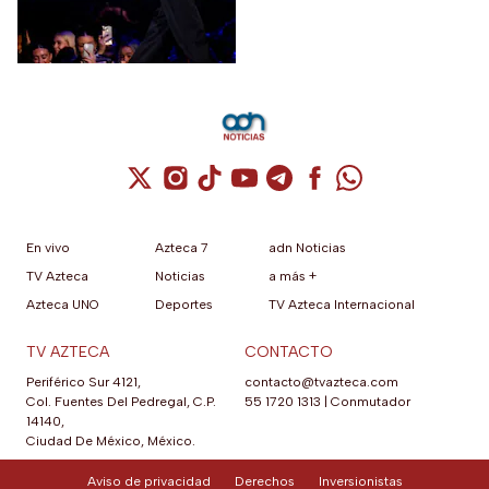
de agosto.
Cuenta de X / Twitter (se abre en una nuev
Cuenta de Instagram (se abre en una n
Cuenta de TikTok (se abre en una
Cuenta de YouTube (se abre 
Cuenta de Telegram (se a
Cuenta de Facebook 
Cuenta de Whats
En vivo
Azteca 7
adn Noticias
TV Azteca
Noticias
a más +
Azteca UNO
Deportes
TV Azteca Internacional
TV AZTECA
CONTACTO
Periférico Sur 4121,
contacto@tvazteca.com
Col. Fuentes Del Pedregal, C.P.
55 1720 1313
|
Conmutador
14140,
Ciudad De México, México.
Aviso de privacidad
Derechos
Inversionistas