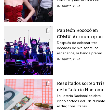
corridos y electrónica con
del sábado
Farruko, Jowell y Randy, Zion y
07 agosto, 2026
más; la música seguirá hasta
después de las 2 de la
mañana.
Panteón Rococó en
CDMX: Anuncia gran
cierre de gira en el
Después de celebrar tres
décadas de ska sobre los
Estadio GNP
escenarios, la banda prepara
una última gran fiesta de su
07 agosto, 2026
gira Generación 95; habrá
diferentes preventas para
conseguir boletos.
Resultados sorteo Tris
de la Lotería Nacional
hoy viernes 7 de
La Lotería Nacional celebra
cinco sorteos del Tris durante
agosto 2026: Consulta
el día; consulta las
los números