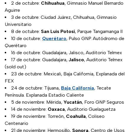
2 de octubre:
Chihuahua
, Gimnasio Manuel Bernardo
Aguirre
3 de octubre: Ciudad Juárez, Chihuahua, Gimnasio
Universitario
8 de octubre:
San Luis Potosí
, Parque Tangamanga II
10 de octubre:
Querétaro
, Pulso GNP. Autódromo de
Querétaro
16 de octubre: Guadalajara, Jalisco, Auditorio Telmex
17 de octubre: Guadalajara,
Jalisco
, Auditorio Telmex
(sold out)
23 de octubre: Mexicali, Baja California, Explanada del
FEX
24 de octubre: Tijuana,
Baja California
, Tecate
Península. Explanada Estadio Caliente
5 de noviembre: Mérida,
Yucatán
, Foro GNP Seguros
14 de noviembre:
Oaxaca
, Auditorio Guelaguetza
19 de noviembre: Torreón,
Coahuila
, Coliseo
Centenario
21 de noviembre: Hermosillo,
Sonora
, Centro de Usos