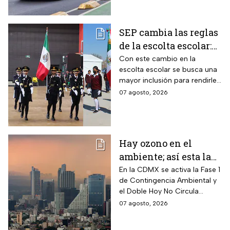
SEP cambia las reglas
de la escolta escolar:
¿cómo se elegirá a los
Con este cambio en la
escolta escolar se busca una
alumnos a partir de
mayor inclusión para rendirle
ahora?
honores a la bandera
07 agosto, 2026
Hay ozono en el
ambiente; así esta la
calidad del aire en
En la CDMX se activa la Fase 1
de Contingencia Ambiental y
CDMX hoy
el Doble Hoy No Circula
cuando hay altos índices de
07 agosto, 2026
contaminación.