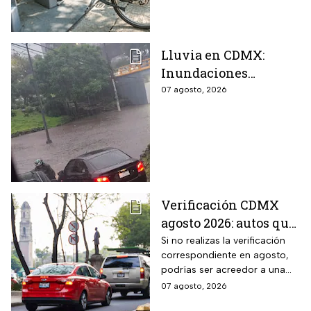
Lluvia en CDMX:
Inundaciones
colapsan Periférico
07 agosto, 2026
sur; hay caos y
encharcamientos
severos
Verificación CDMX
agosto 2026: autos que
deben hacer el
Si no realizas la verificación
correspondiente en agosto,
trámite y posibles
podrías ser acreedor a una
multas
sanción económica
07 agosto, 2026