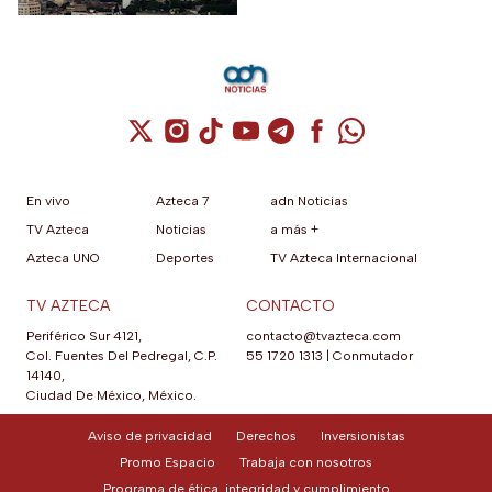
Cuenta de X / Twitter (se abre en una nuev
Cuenta de Instagram (se abre en una n
Cuenta de TikTok (se abre en una
Cuenta de YouTube (se abre 
Cuenta de Telegram (se a
Cuenta de Facebook 
Cuenta de Whats
En vivo
Azteca 7
adn Noticias
TV Azteca
Noticias
a más +
Azteca UNO
Deportes
TV Azteca Internacional
TV AZTECA
CONTACTO
Periférico Sur 4121,
contacto@tvazteca.com
Col. Fuentes Del Pedregal, C.P.
55 1720 1313
|
Conmutador
14140,
Ciudad De México, México.
Aviso de privacidad
Derechos
Inversionistas
Promo Espacio
Trabaja con nosotros
Programa de ética, integridad y cumplimiento