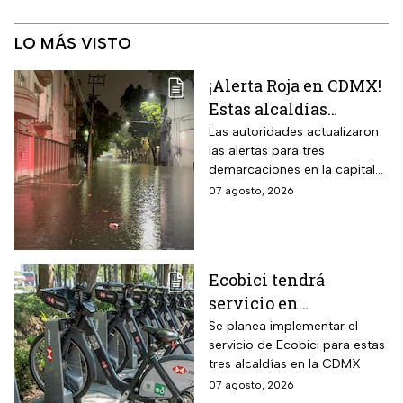
LO MÁS VISTO
¡Alerta Roja en CDMX!
Estas alcaldías
registran lluvias
Las autoridades actualizaron
las alertas para tres
intensas e
demarcaciones en la capital
inundaciones este
del país por las intensas
07 agosto, 2026
viernes 7 de agosto
lluvias
Ecobici tendrá
servicio en
Iztapalapa, Tlalpan e
Se planea implementar el
servicio de Ecobici para estas
Iztacalco; preparan
tres alcaldías en la CDMX
nuevas estaciones
07 agosto, 2026