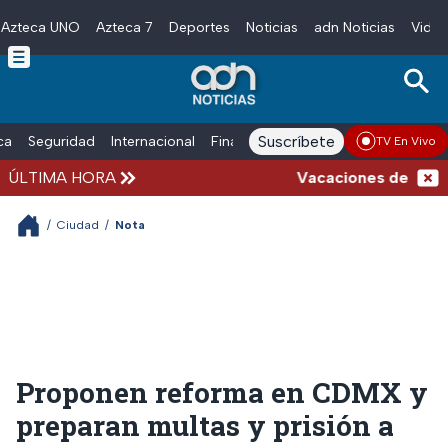
Azteca UNO
Azteca 7
Deportes
Noticias
adn Noticias
Video
Skip to main content
Suscríbete
ica
Seguridad
Internacional
Finanzas
adn Noticias Radio
Esp
TV En Vivo
ÚLTIMA HORA
Vacaciones de verano c
/
Ciudad
/
Nota
Proponen reforma en CDMX y
preparan multas y prisión a