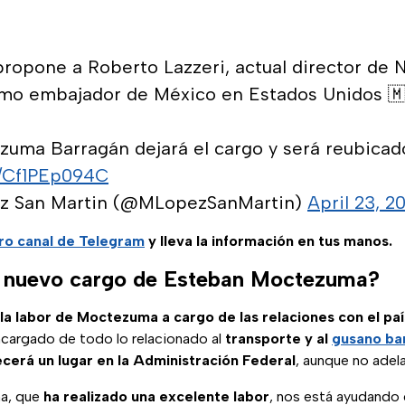
ropone a Roberto Lazzeri, actual director de N
mo embajador de México en Estados Unidos 🇲
uma Barragán dejará el cargo y será reubicad
m/Cf1PEp094C
z San Martin (@MLopezSanMartin)
April 23, 2
ro canal de Telegram
y lleva la información en tus manos.
l nuevo cargo de Esteban Moctezuma?
la labor de Moctezuma a cargo de las relaciones con el paí
ncargado de todo lo relacionado al
transporte y al
gusano ba
ecerá un lugar en la Administración Federal
, aunque no adel
a, que
ha realizado una excelente labor
, nos está ayudando 