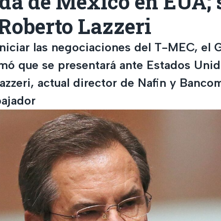
da de México en EUA; 
 Roberto Lazzeri
niciar las negociaciones del T-MEC, el 
mó que se presentará ante Estados Unido
zzeri, actual director de Nafin y Bancom
ajador