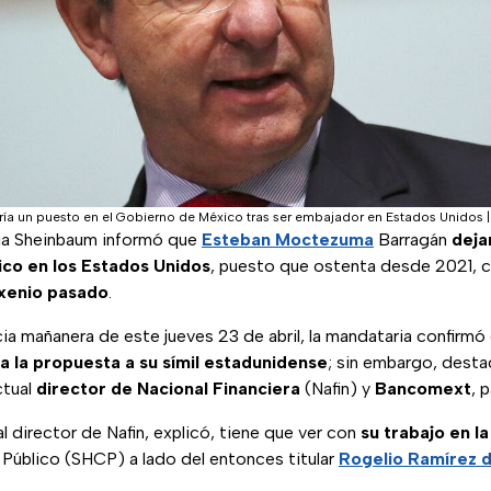
a un puesto en el Gobierno de México tras ser embajador en Estados Unidos
ia Sheinbaum informó que
Esteban Moctezuma
Barragán
deja
co en los Estados Unidos
, puesto que ostenta desde 2021,
exenio pasado
.
ia mañanera de este jueves 23 de abril, la mandataria confirmó
a la propuesta a su símil estadunidense
; sin embargo, dest
ctual
director de Nacional Financiera
(Nafin) y
Bancomext
, 
al director de Nafin, explicó, tiene que ver con
su trabajo en l
Público (SHCP) a lado del entonces titular
Rogelio Ramírez d