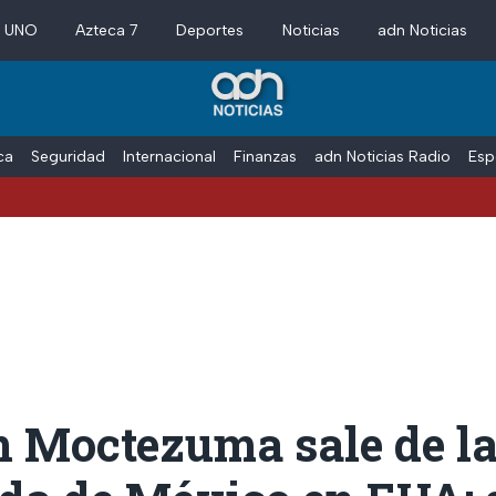
a UNO
Azteca 7
Deportes
Noticias
adn Noticias
ica
Seguridad
Internacional
Finanzas
adn Noticias Radio
Esp
n Moctezuma sale de l