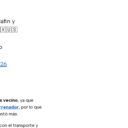
afin y
🇽🇺🇸
o
026
s vecino
, ya que
rrenador
, por lo que
antó más.
con el transporte y