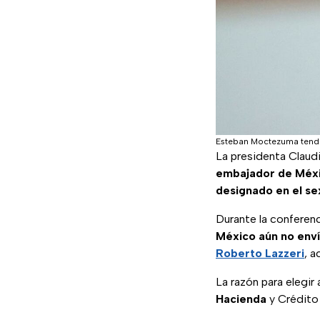
Esteban Moctezuma tendrí
La presidenta Claud
embajador de Méxi
designado en el s
Durante la conferenc
México aún no enví
Roberto Lazzeri
, a
La razón para elegir 
Hacienda
y Crédito 