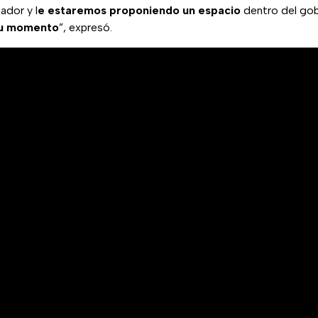
ador y l
e estaremos proponiendo un espacio
dentro del gob
su momento
”, expresó.