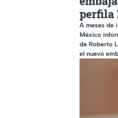
embaja
perfila
A meses de i
México infor
de Roberto La
el nuevo emb