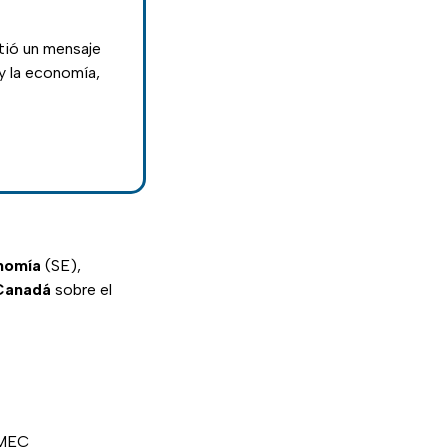
itió un mensaje
y la economía,
nomía
(SE),
 Canadá
sobre el
-MEC