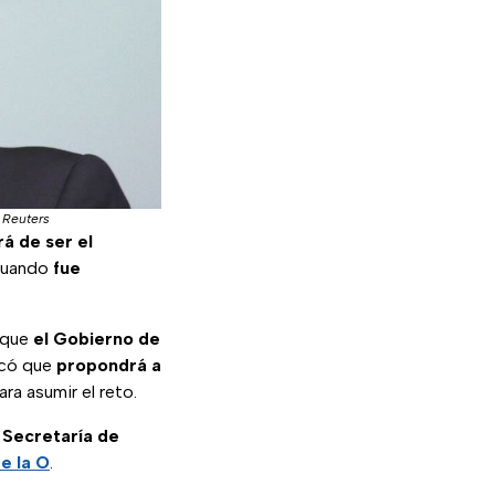
|
Reuters
rá de ser el
 cuando
fue
 que
el Gobierno de
acó que
propondrá a
para asumir el reto.
a Secretaría de
e la O
.