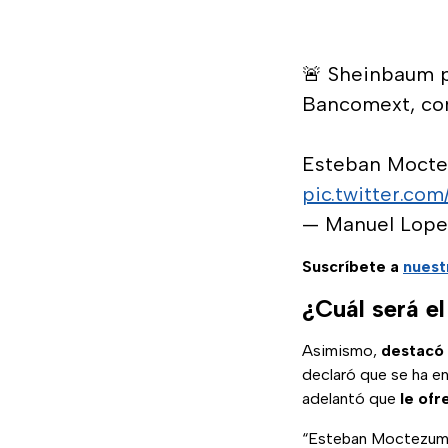
🚨 Sheinbaum p
Bancomext, co
Esteban Moctez
pic.twitter.co
— Manuel Lope
Suscríbete a
nuest
¿Cuál será e
Asimismo,
destacó 
declaró que se ha e
adelantó que
le ofr
“Esteban Moctezum