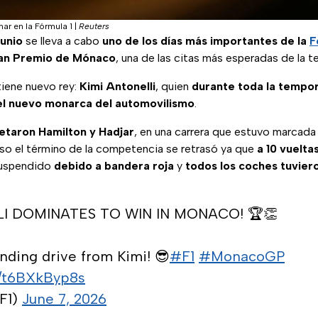
nar en la Fórmula 1
|
Reuters
unio
se lleva a cabo
uno de los días más importantes de la
F
an Premio de Mónaco
, una de las citas más esperadas de la 
iene nuevo rey:
Kimi Antonelli
, quien
durante toda la tempo
el nuevo monarca del automovilismo
.
etaron Hamilton y Hadjar
, en una carrera que estuvo marcada
uso el término de la competencia se retrasó ya que
a 10 vuelta
suspendido
debido a bandera roja
y
todos los coches tuvier
LI DOMINATES TO WIN IN MONACO! 🏆👏
nding drive from Kimi! 😎
#F1
#MonacoGP
m/t6BXkByp8s
F1)
June 7, 2026