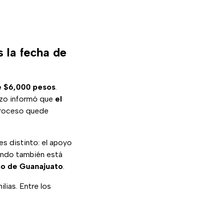
 la fecha de
e $6,000 pesos
.
nzo informó que
el
 proceso quede
es distinto: el apoyo
gundo también está
o de Guanajuato
.
ilias. Entre los