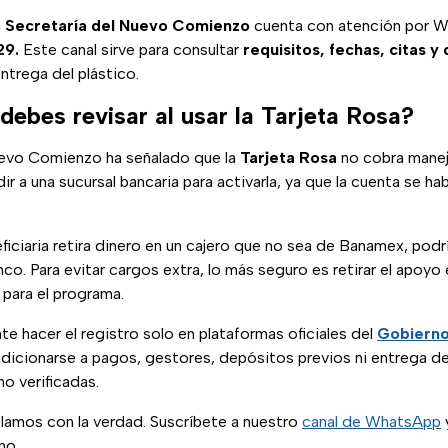
a
Secretaría del Nuevo Comienzo
cuenta con atención por W
29.
Este canal sirve para consultar
requisitos, fechas, citas y
entrega del plástico.
ebes revisar al usar la Tarjeta Rosa?
uevo Comienzo ha señalado que la
Tarjeta Rosa
no cobra manej
r a una sucursal bancaria para activarla, ya que la cuenta se ha
eficiaria retira dinero en un cajero que no sea de Banamex, podr
co. Para evitar cargos extra, lo más seguro es retirar el apoyo 
para el programa.
e hacer el registro solo en plataformas oficiales del
Gobierno
dicionarse a pagos, gestores, depósitos previos ni entrega 
o verificadas.
blamos con la verdad. Suscríbete a nuestro
canal de WhatsApp
y
no.