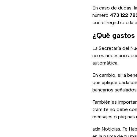
En caso de dudas, l
número
473 122 78
con el registro o la 
¿Qué gastos d
La Secretaría del N
no es necesario acudi
automática.
En cambio, si la ben
que aplique cada ban
bancarios señalados 
También es important
trámite no debe con
mensajes o páginas n
adn Noticias. Te Ha
en la palma de tu ma