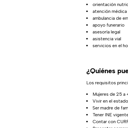
orientación nutri
atención médica 
ambulancia de e
apoyo funerario
asesoría legal
asistencia vial
servicios en el h
¿Quiénes pue
Los requisitos princ
Mujeres de 25 a
Vivir en el estad
Ser madre de fami
Tener INE vigent
Contar con CUR