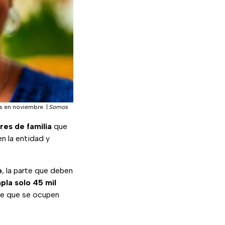
os en noviembre.
|
Somos
es de familia
que
en la entidad y
o
, la parte que deben
mpla solo 45 mil
 de que se ocupen