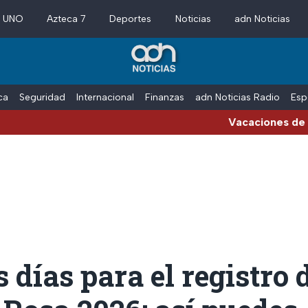
a UNO
Azteca 7
Deportes
Noticias
adn Noticias
ica
Seguridad
Internacional
Finanzas
adn Noticias Radio
Esp
Vacaciones de verano compl
 días para el registro d