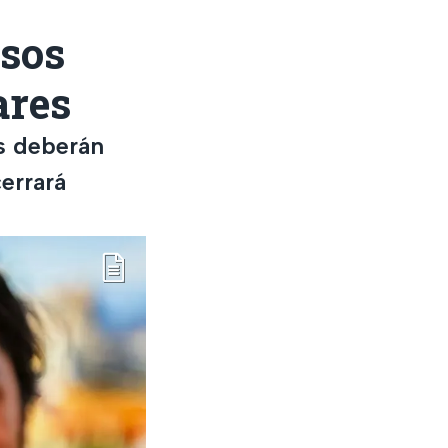
esos
ares
es deberán
errará