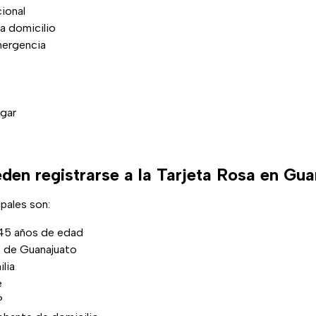
cional
a domicilio
mergencia
ogar
den registrarse a la Tarjeta Rosa en Gu
ipales son:
 45 años de edad
o de Guanajuato
lia
e
P