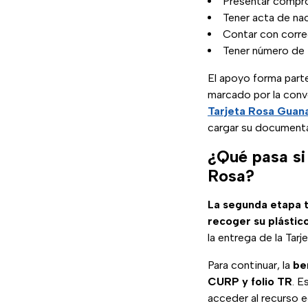
Presentar compr
Tener acta de nac
Contar con corre
Tener número de 
El apoyo forma parte
marcado por la convo
Tarjeta Rosa Guan
cargar su document
¿Qué pasa si 
Rosa?
La segunda etapa t
recoger su plástic
la entrega de la Tar
Para continuar, la
be
CURP y folio TR
. E
acceder al recurso e