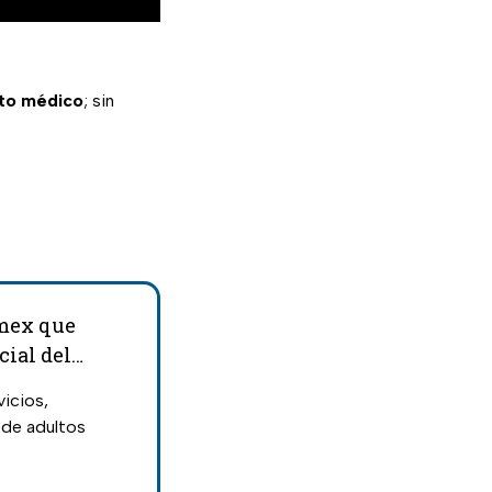
nto médico
; sin
omex que
cial del
icios,
 de adultos