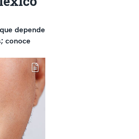
México
o que depende
s; conoce