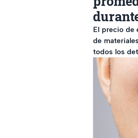
promed
durant
El precio de 
de materiale
todos los det