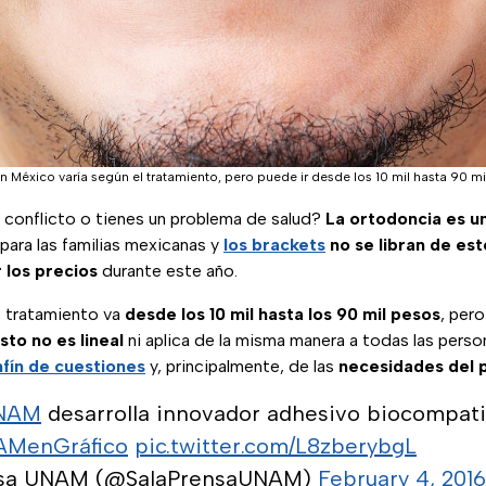
en México varía según el tratamiento, pero puede ir desde los 10 mil hasta 90 m
a conflicto o tienes un problema de salud?
La ortodoncia es u
para las familias mexicanas y
los brackets
no se libran de est
 los precios
durante este año.
 tratamiento va
desde los 10 mil hasta los 90 mil pesos
, per
sto no es lineal
ni aplica de la misma manera a todas las perso
fín de cuestiones
y, principalmente, de las
necesidades del 
NAM
desarrolla innovador adhesivo biocompati
MenGráfico
pic.twitter.com/L8zberybgL
ensa UNAM (@SalaPrensaUNAM)
February 4, 2016