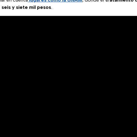
e
seis y siete mil pesos
.