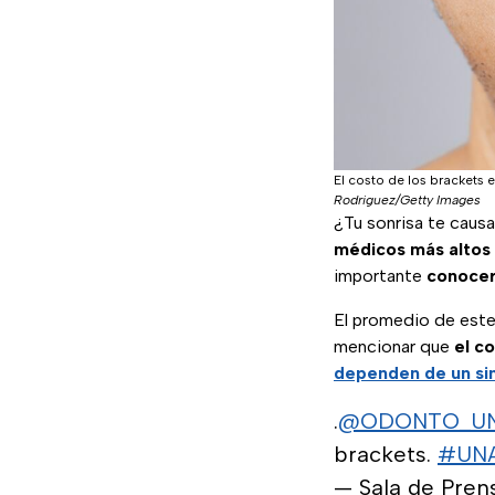
El costo de los brackets 
Rodriguez/Getty Images
¿Tu sonrisa te caus
médicos más altos
importante
conocer
El promedio de este
mencionar que
el co
dependen de un sin
.
@ODONTO_U
brackets.
#UNA
— Sala de Pr