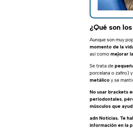
¿Qué son los
Aunque son muy popu
momento de la vid
así como
mejorar la
Se trata de
pequeña
porcelana o zafiro) 
metálico
y se manti
No usar brackets e
periodontales
,
pér
músculos que ayud
adn Noticias. Te h
información en la 