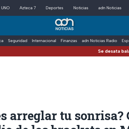
a UNO
Azteca 7
Deportes
Noticias
adn Noticias
ica
Seguridad
Internacional
Finanzas
adn Noticias Radio
Esp
Se desata balacera a
s arreglar tu sonrisa? 