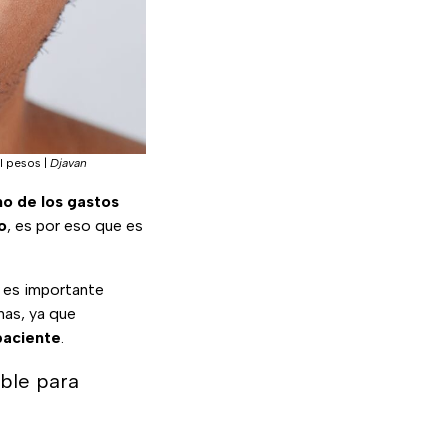
il pesos
|
Djavan
no de los gastos
o
, es por eso que es
o es importante
nas, ya que
paciente
.
ble para