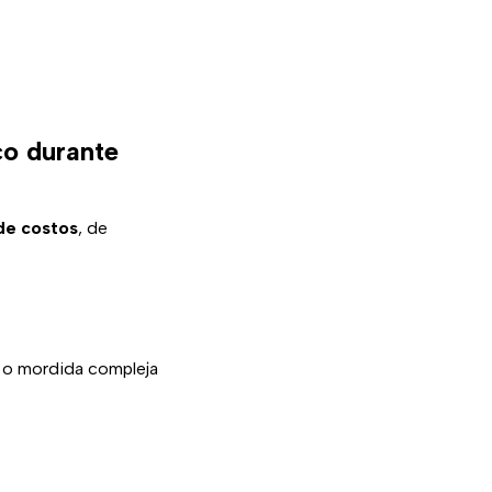
co durante
de costos
, de
s o mordida compleja