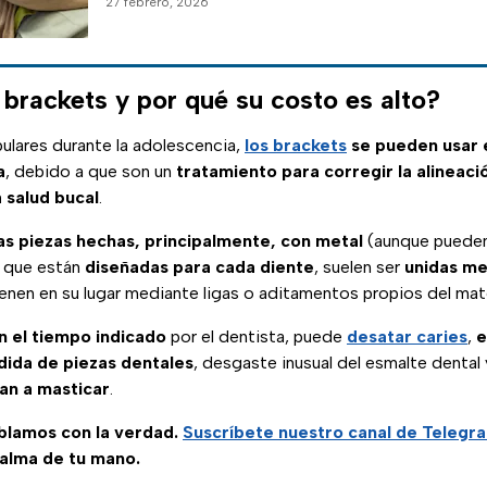
27 febrero, 2026
 brackets y por qué su costo es alto?
lares durante la adolescencia,
los brackets
se pueden usar 
a
, debido a que son un
tratamiento para corregir la alineaci
 salud bucal
.
s piezas hechas, principalmente, con metal
(aunque pueden
y que están
diseñadas para cada diente
, suelen ser
unidas me
enen en su lugar mediante ligas o aditamentos propios del mate
n el tiempo indicado
por el dentista, puede
desatar caries
,
e
dida de piezas dentales
, desgaste inusual del esmalte dental
an a masticar
.
ablamos con la verdad.
Suscríbete
nuestro canal de Telegr
palma de tu mano.