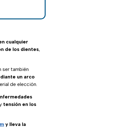
en cualquier
ón de los dientes
,
 ser también
diante un arco
rial de elección.
nfermedades
 y
tensión en los
am
y lleva la