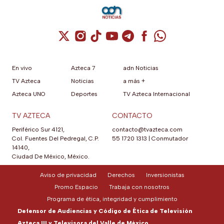
Cuenta de X / Twitter (se abre en una nuev
Cuenta de Instagram (se abre en una n
Cuenta de TikTok (se abre en una
Cuenta de YouTube (se abre 
Cuenta de Telegram (se a
Cuenta de Facebook 
Cuenta de Whats
En vivo
Azteca 7
adn Noticias
TV Azteca
Noticias
a más +
Azteca UNO
Deportes
TV Azteca Internacional
TV AZTECA
CONTACTO
Periférico Sur 4121,
contacto@tvazteca.com
Col. Fuentes Del Pedregal, C.P.
55 1720 1313
|
Conmutador
14140,
Ciudad De México, México.
Aviso de privacidad
Derechos
Inversionistas
Promo Espacio
Trabaja con nosotros
Programa de ética, integridad y cumplimiento
Defensor de Audiencias y Código de Ética de Televisión
Azteca III y Televisora del Valle de México