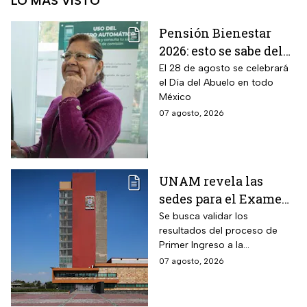
LO MÁS VISTO
Pensión Bienestar
2026: esto se sabe del
pago por el Día del
El 28 de agosto se celebrará
el Día del Abuelo en todo
Abuelo en agosto
México
07 agosto, 2026
UNAM revela las
sedes para el Examen
de control 2026;
Se busca validar los
resultados del proceso de
consulta dónde será
Primer Ingreso a la
Licenciatura luego de
07 agosto, 2026
anomalías presentadas