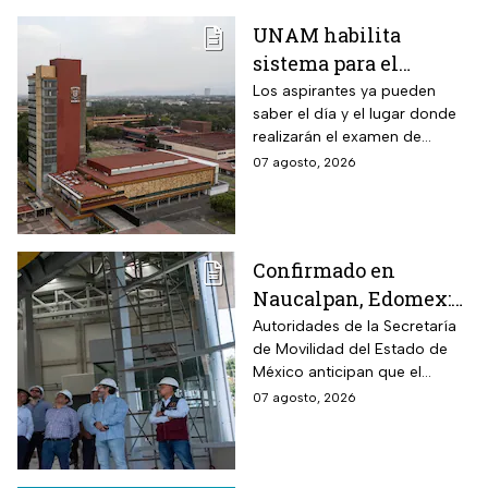
UNAM habilita
sistema para el
examen de control: así
Los aspirantes ya pueden
saber el día y el lugar donde
puedes consultar
realizarán el examen de
fecha, hora y sede
control de forma presencial
07 agosto, 2026
Confirmado en
Naucalpan, Edomex:
la Línea 3 del
Autoridades de la Secretaría
de Movilidad del Estado de
Mexicable llega al
México anticipan que el
71,4% de avance y
transporte teleférico reducirá
07 agosto, 2026
anuncian cuándo
drásticamente los tiempos de
entraría en
traslado para 700 mil
mexiquenses.
funcionamiento