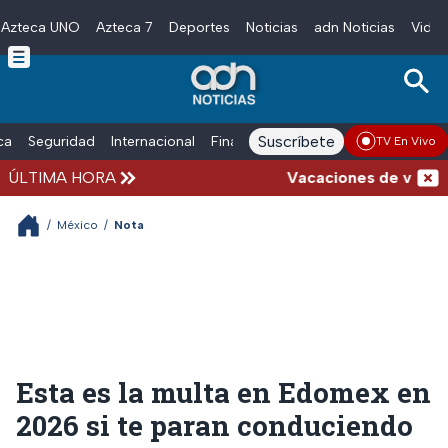
Azteca UNO
Azteca 7
Deportes
Noticias
adn Noticias
Video
Skip to main content
Suscríbete
ica
Seguridad
Internacional
Finanzas
adn Noticias Radio
Esp
TV En Vivo
ÚLTIMA HORA
Vacaciones de verano com
/
México
/
Nota
Esta es la multa en Edomex en
2026 si te paran conduciendo