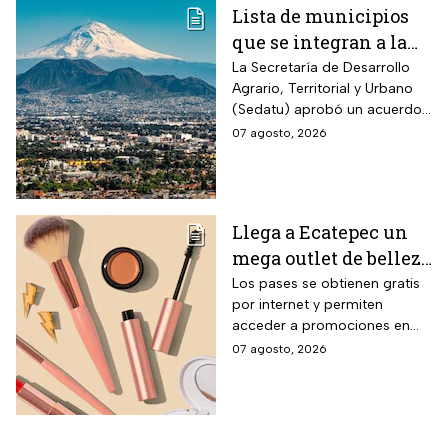
Lista de municipios
que se integran a la
Zona Metropolitana
La Secretaría de Desarrollo
Agrario, Territorial y Urbano
del Valle de México
(Sedatu) aprobó un acuerdo
para que se integren más
07 agosto, 2026
municipios a la Zona
Metropolitana del Valle de
México (ZMVM).
Llega a Ecatepec un
mega outlet de belleza
con entrada gratis y
Los pases se obtienen gratis
por internet y permiten
descuentos de hasta el
acceder a promociones en
80% durante 5 días
maquillaje, perfumes y
07 agosto, 2026
consecutivos en
cuidado personal
agosto de 2026