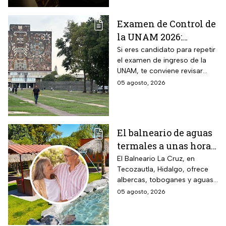
Examen de Control de
la UNAM 2026:
¿Cuántos aciertos
Si eres candidato para repetir
el examen de ingreso de la
piden en las carreras
UNAM, te conviene revisar
más solicitadas?
cuántos aciertos deberás de
05 agosto, 2026
lograr para ingresar a la
carrera que deseas.
El balneario de aguas
termales a unas horas
de Naucalpan con
El Balneario La Cruz, en
Tecozautla, Hidalgo, ofrece
entrada desde $100
albercas, toboganes y aguas
pesos para este grupo
termales, con tarifas
05 agosto, 2026
de adultos mayores
preferenciales para adultos
mayores y personas con
discapacidad.