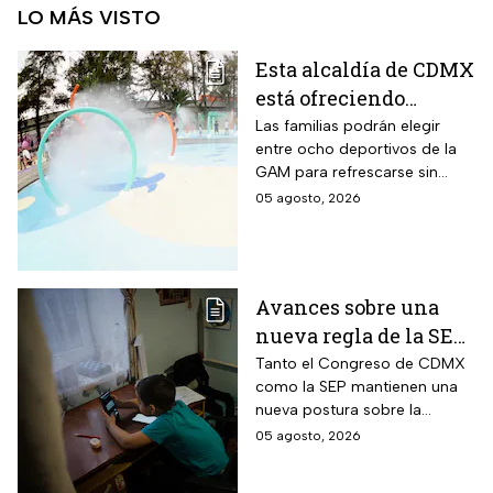
LO MÁS VISTO
Esta alcaldía de CDMX
está ofreciendo
albercas gratis
Las familias podrán elegir
entre ocho deportivos de la
durante agosto de
GAM para refrescarse sin
2026: los únicos
pagar entrada durante las
05 agosto, 2026
requisitos que debes
vacaciones
cumplir
Avances sobre una
nueva regla de la SEP
sobre el uso de
Tanto el Congreso de CDMX
como la SEP mantienen una
celulares en la
nueva postura sobre la
escuelas
regulación de celulares en las
05 agosto, 2026
aulas