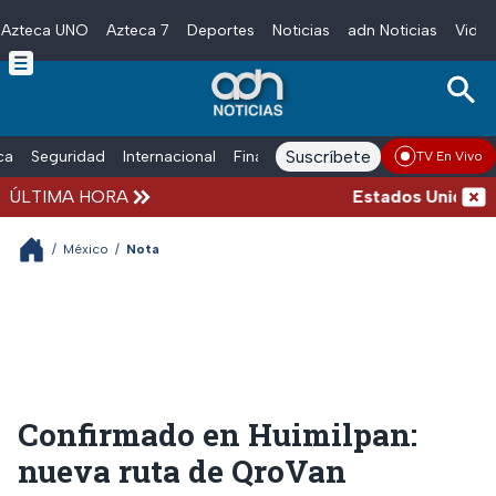
Azteca UNO
Azteca 7
Deportes
Noticias
adn Noticias
Video
Skip to main content
Suscríbete
ica
Seguridad
Internacional
Finanzas
adn Noticias Radio
Esp
TV En Vivo
ÚLTIMA HORA
Estados Unidos susp
/
México
/
Nota
Confirmado en Huimilpan:
nueva ruta de QroVan