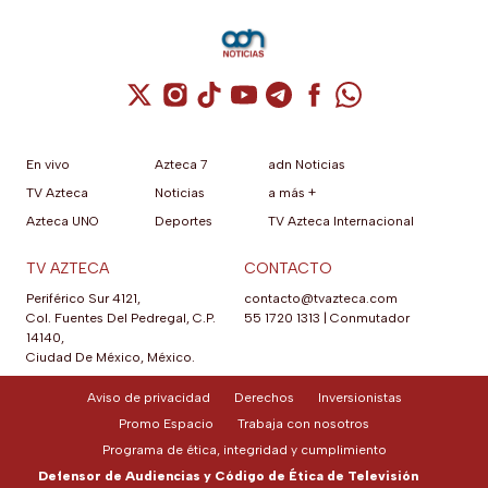
Cuenta de X / Twitter (se abre en una nuev
Cuenta de Instagram (se abre en una n
Cuenta de TikTok (se abre en una
Cuenta de YouTube (se abre 
Cuenta de Telegram (se a
Cuenta de Facebook 
Cuenta de Whats
En vivo
Azteca 7
adn Noticias
TV Azteca
Noticias
a más +
Azteca UNO
Deportes
TV Azteca Internacional
TV AZTECA
CONTACTO
Periférico Sur 4121,
contacto@tvazteca.com
Col. Fuentes Del Pedregal, C.P.
55 1720 1313
|
Conmutador
14140,
Ciudad De México, México.
Aviso de privacidad
Derechos
Inversionistas
Promo Espacio
Trabaja con nosotros
Programa de ética, integridad y cumplimiento
Defensor de Audiencias y Código de Ética de Televisión