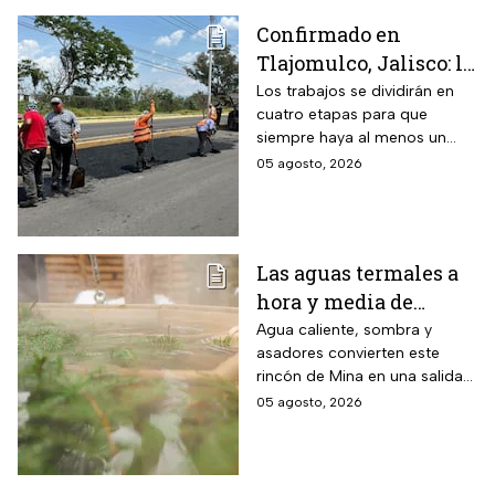
Confirmado en
Tlajomulco, Jalisco: la
avenida Jesús Michel
Los trabajos se dividirán en
cuatro etapas para que
(ex 8 de Julio) seguirá
siempre haya al menos un
con obras hasta
carril habilitado en cada
05 agosto, 2026
diciembre 2026 y este
sentido.
es el tramo afectado
Las aguas termales a
hora y media de
Monterrey, Nuevo
Agua caliente, sombra y
asadores convierten este
León, donde la
rincón de Mina en una salida
entrada cuesta desde
sencilla para pasar el día en
05 agosto, 2026
$30 pesos y este grupo
familia
de personas paga la
mitad