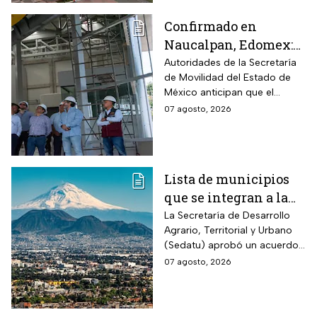
Confirmado en
Naucalpan, Edomex:
la Línea 3 del
Autoridades de la Secretaría
de Movilidad del Estado de
Mexicable llega al
México anticipan que el
71,4% de avance y
transporte teleférico reducirá
07 agosto, 2026
anuncian cuándo
drásticamente los tiempos de
entraría en
traslado para 700 mil
mexiquenses.
funcionamiento
Lista de municipios
que se integran a la
Zona Metropolitana
La Secretaría de Desarrollo
Agrario, Territorial y Urbano
del Valle de México
(Sedatu) aprobó un acuerdo
para que se integren más
07 agosto, 2026
municipios a la Zona
Metropolitana del Valle de
México (ZMVM).