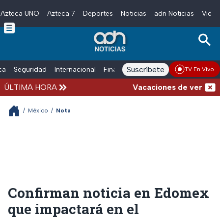
Azteca UNO
Azteca 7
Deportes
Noticias
adn Noticias
Video
Skip to main content
Suscríbete
ica
Seguridad
Internacional
Finanzas
adn Noticias Radio
Esp
TV En Vivo
ÚLTIMA HORA
Vacaciones de verano comp
/
México
/
Nota
Confirman noticia en Edomex
que impactará en el