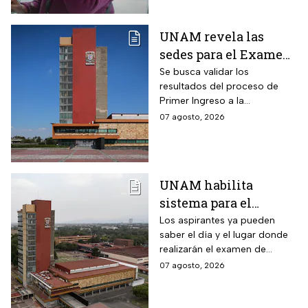
UNAM revela las
sedes para el Examen
de control 2026;
Se busca validar los
resultados del proceso de
consulta dónde será
Primer Ingreso a la
Licenciatura luego de
07 agosto, 2026
anomalías presentadas
UNAM habilita
sistema para el
examen de control: así
Los aspirantes ya pueden
saber el día y el lugar donde
puedes consultar
realizarán el examen de
fecha, hora y sede
control de forma presencial
07 agosto, 2026