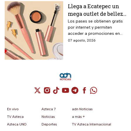
Llega a Ecatepec un
mega outlet de belleza
con entrada gratis y
Los pases se obtienen gratis
por internet y permiten
descuentos de hasta el
acceder a promociones en
80% durante 5 días
maquillaje, perfumes y
07 agosto, 2026
consecutivos en
cuidado personal
agosto de 2026
Cuenta de X / Twitter (se abre en una nuev
Cuenta de Instagram (se abre en una n
Cuenta de TikTok (se abre en una
Cuenta de YouTube (se abre 
Cuenta de Telegram (se a
Cuenta de Facebook 
Cuenta de Whats
En vivo
Azteca 7
adn Noticias
TV Azteca
Noticias
a más +
Azteca UNO
Deportes
TV Azteca Internacional