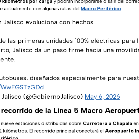
 kilómetros por carga
y podrán incorporarse o salir del corr
rre actualmente con algunas rutas del
Macro Periférico
.
n Jalisco evoluciona con hechos.
de las primeras unidades 100% eléctricas para l
to, Jalisco da un paso firme hacia una movilid
ente.
utobuses, diseñados especialmente para nues
om/WwFGSTzGDd
 Jalisco (@GobiernoJalisco)
May 6, 2026
l recorrido de la Línea 5 Macro Aeropuer
á nueve estaciones distribuidas sobre
Carretera a Chapala
en
kilómetros. El recorrido principal conectará el
Aeropuerto In
riférico
.