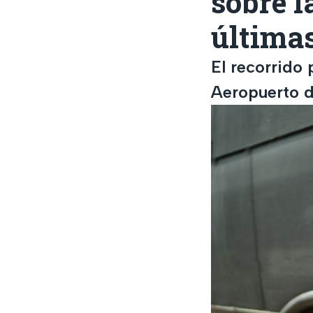
sobre l
última
El recorrido 
Aeropuerto d