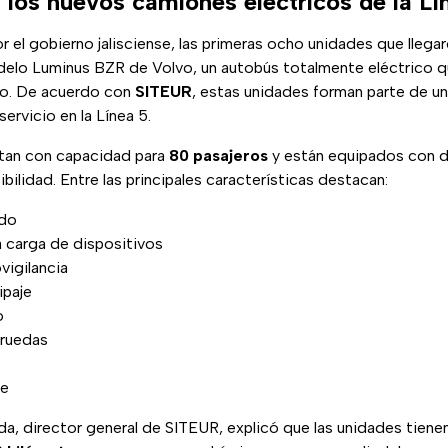
los nuevos camiones eléctricos de la Lí
r el gobierno jalisciense, las primeras ocho unidades que llega
elo Luminus BZR de Volvo, un autobús totalmente eléctrico 
sco. De acuerdo con
SITEUR
, estas unidades forman parte de una
ervicio en la Línea 5.
tan con capacidad para
80 pasajeros
y están equipados con d
bilidad. Entre las principales características destacan:
ado
 carga de dispositivos
vigilancia
ipaje
o
 ruedas
le
a, director general de SITEUR, explicó que las unidades tiene