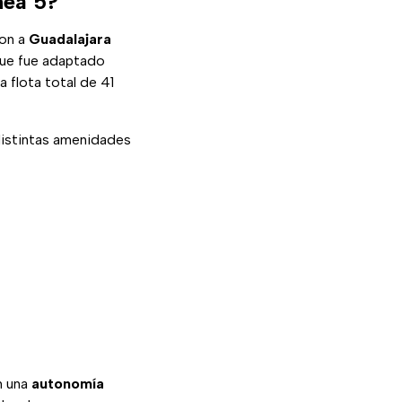
nea 5?
ron a
Guadalajara
que fue adaptado
 flota total de 41
istintas amenidades
n una
autonomía