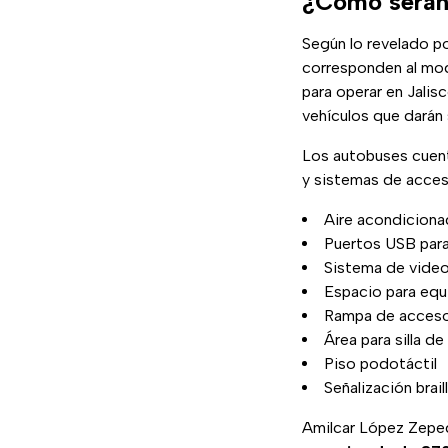
¿Cómo serán 
Según lo revelado po
corresponden al mod
para operar en Jali
vehículos que darán s
Los autobuses cuen
y sistemas de accesi
Aire acondicion
Puertos USB para
Sistema de video
Espacio para equ
Rampa de acces
Área para silla de
Piso podotáctil
Señalización brail
Amilcar López Zeped