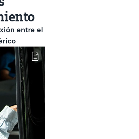
s
miento
xión entre el
érico