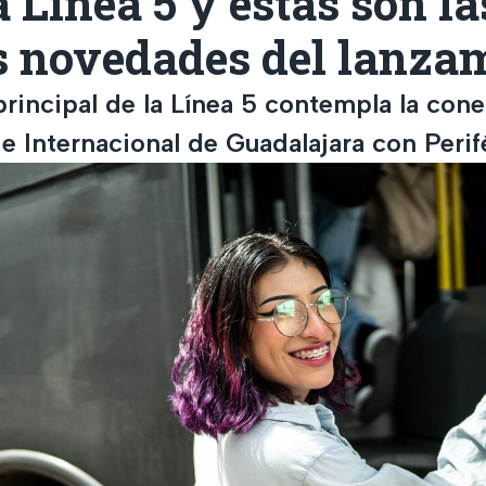
a Línea 5 y estas son la
s novedades del lanza
principal de la Línea 5 contempla la cone
e Internacional de Guadalajara con Perif