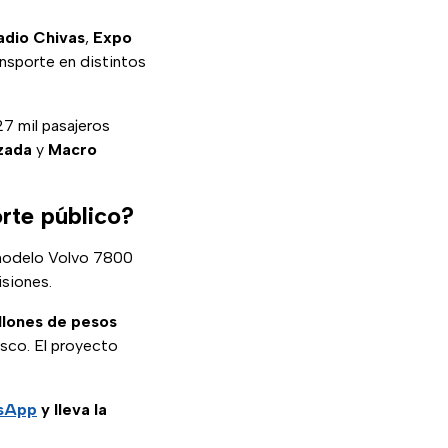
adio Chivas
,
Expo
ansporte en distintos
27 mil pasajeros
zada
y
Macro
rte público?
 modelo Volvo 7800
isiones.
llones de pesos
isco. El proyecto
tsApp
y lleva la