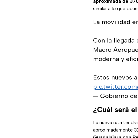
aproximada de 370
similar a lo que ocu
La movilidad e
Con la llegada 
Macro Aeropuer
moderna y efici
Estos nuevos a
pic.twitter.c
— Gobierno de
¿Cuál será e
La nueva ruta tendr
aproximadamente 32 
Guadalajara con Pe