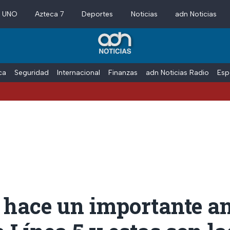
a UNO
Azteca 7
Deportes
Noticias
adn Noticias
ica
Seguridad
Internacional
Finanzas
adn Noticias Radio
Esp
o hace un importante a