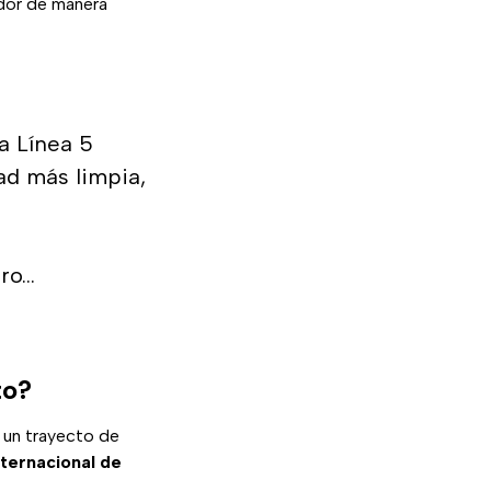
edor de manera
a Línea 5
ad más limpia,
tro…
to?
 un trayecto de
ternacional de