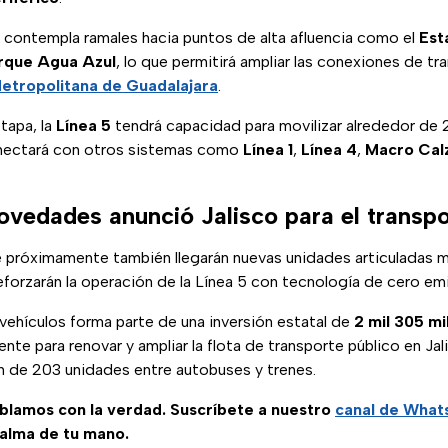
 contempla ramales hacia puntos de alta afluencia como el
Est
rque Agua Azul
, lo que permitirá ampliar las conexiones de tr
etropolitana de Guadalajara
.
tapa, la
Línea 5
tendrá capacidad para movilizar alrededor de 
onectará con otros sistemas como
Línea 1
,
Línea 4
,
Macro Cal
ovedades anunció Jalisco para el transpo
 próximamente también llegarán nuevas unidades articuladas
 reforzarán la operación de la Línea 5 con tecnología de cero em
vehículos forma parte de una inversión estatal de
2 mil 305 mi
nte para renovar y ampliar la flota de transporte público en Jal
ón de 203 unidades entre autobuses y trenes.
ablamos con la verdad. Suscríbete a nuestro
canal de Wha
palma de tu mano.