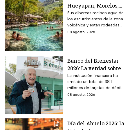
Hueyapan, Morelos,
que combina albercas
Sus albercas reciben agua de
los escurrimientos de la zona
cristalinas con la
volcánica y están rodeadas
naturaleza del volcán
de vegetación, áreas verdes y
08 agosto, 2026
Popocatépetl y cuesta
espacios para descansar
$40 pesos: días,
horarios y cómo llegar
Banco del Bienestar
2026: La verdad sobre
entrar a Buró de
La institución financiera ha
emitido un total de 38.1
Crédito por tenerla
millones de tarjetas de débito
para la dispersión de los
08 agosto, 2026
programas sociales.
Día del Abuelo 2026: la