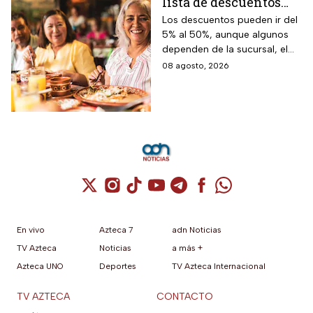
lista de descuentos
con tu credencial
Los descuentos pueden ir del
5% al 50%, aunque algunos
INAPAM en
dependen de la sucursal, el
restaurantes,
servicio y los lugares
08 agosto, 2026
transporte y tiendas
disponibles
Cuenta de X / Twitter (se abre en una nuev
Cuenta de Instagram (se abre en una n
Cuenta de TikTok (se abre en una
Cuenta de YouTube (se abre 
Cuenta de Telegram (se a
Cuenta de Facebook 
Cuenta de Whats
En vivo
Azteca 7
adn Noticias
TV Azteca
Noticias
a más +
Azteca UNO
Deportes
TV Azteca Internacional
TV AZTECA
CONTACTO