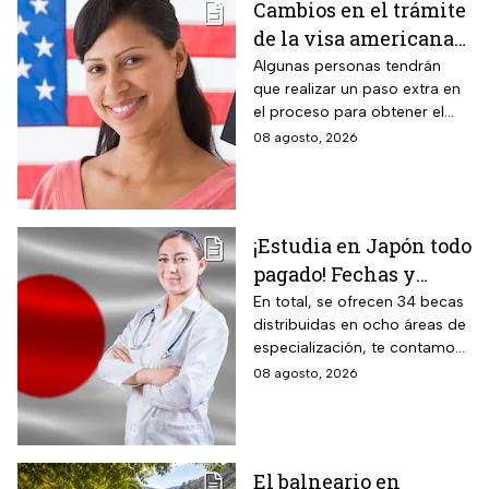
Cambios en el trámite
común.
de la visa americana
2026 y para quiénes
Algunas personas tendrán
que realizar un paso extra en
aplica
el proceso para obtener el
documento que permite
08 agosto, 2026
ingresar legalmente a Estados
Unidos.
¡Estudia en Japón todo
pagado! Fechas y
requisitos de la
En total, se ofrecen 34 becas
distribuidas en ocho áreas de
convocatoria para
especialización, te contamos
becas de estancias en
todos los detalles.
08 agosto, 2026
2026
El balneario en