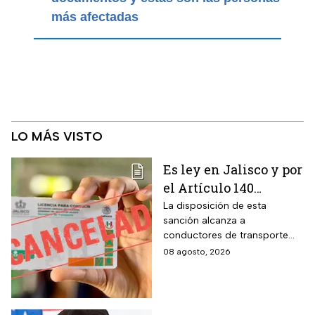
más afectadas
LO MÁS VISTO
Es ley en Jalisco y por
el Artículo 140
cancelarán la licencia
La disposición de esta
sanción alcanza a
de conducir de por
conductores de transporte
vida a todos los
escolar, unidades de
08 agosto, 2026
automovilistas que
emergencia y vehículos de
cometan esta
pasajeros que ocasionen un
siniestro vial en la entidad por
infracción
medio de una infracción muy