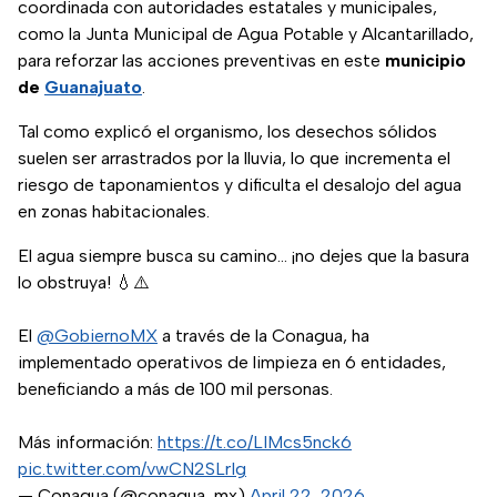
coordinada con autoridades estatales y municipales,
como la Junta Municipal de Agua Potable y Alcantarillado,
para reforzar las acciones preventivas en este
municipio
de
Guanajuato
.
Tal como explicó el organismo, los desechos sólidos
suelen ser arrastrados por la lluvia, lo que incrementa el
riesgo de taponamientos y dificulta el desalojo del agua
en zonas habitacionales.
El agua siempre busca su camino... ¡no dejes que la basura
lo obstruya! 💧⚠️
El
@GobiernoMX
a través de la Conagua, ha
implementado operativos de limpieza en 6 entidades,
beneficiando a más de 100 mil personas.
Más información:
https://t.co/LIMcs5nck6
pic.twitter.com/vwCN2SLrIg
— Conagua (@conagua_mx)
April 22, 2026