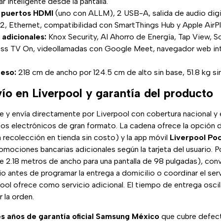
r inteligente desde la pantalla.
 puertos HDMI
(uno con ALLM), 2 USB-A, salida de audio digit
.2, Ethernet, compatibilidad con SmartThings Hub y Apple AirPl
 adicionales:
Knox Security, AI Ahorro de Energía, Tap View, S
ess TV On, videollamadas con Google Meet, navegador web in
eso:
218 cm de ancho por 124.5 cm de alto sin base, 51.8 kg si
ío en Liverpool y garantía del producto
 y envía directamente por Liverpool con cobertura nacional y 
s electrónicos de gran formato. La cadena ofrece la opción 
 recolección en tienda sin costo) y la app móvil
Liverpool Po
omociones bancarias adicionales según la tarjeta del usuario. 
2.18 metros de ancho para una pantalla de 98 pulgadas), convi
o antes de programar la entrega a domicilio o coordinar el serv
ool ofrece como servicio adicional. El tiempo de entrega oscila
r la orden.
es años de garantía oficial Samsung México
que cubre defect