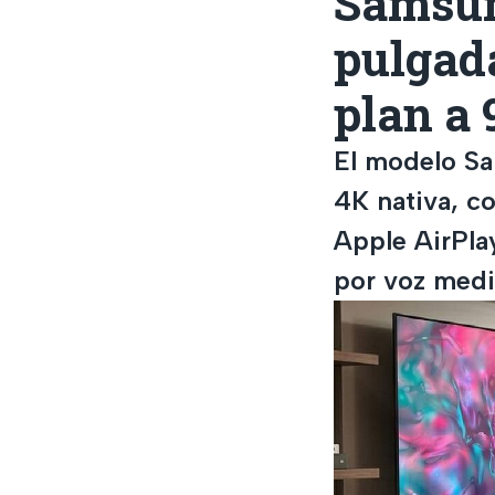
Samsun
pulgad
plan a 
El modelo Sa
4K nativa, c
Apple AirPla
por voz medi