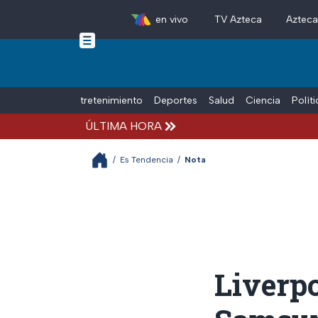
en vivo
TV Azteca
Aztec
Skip to main content
Tiempo Libre
Entretenimiento
Deportes
Salud
Ciencia
Polít
ÚLTIMA HORA
/
Es Tendencia
/
Nota
Liverpo