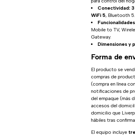
para control del hoga
Conectividad:
3
WiFi 5
, Bluetooth 5
Funcionalidades
Mobile to TV, Wirel
Gateway.
Dimensiones y p
Forma de env
El producto se vende
compras de producto
(compra en línea con
notificaciones de pr
del empaque (más de 
accesos del domicili
domicilio que Liverp
hábiles tras confirma
El equipo incluye
tr