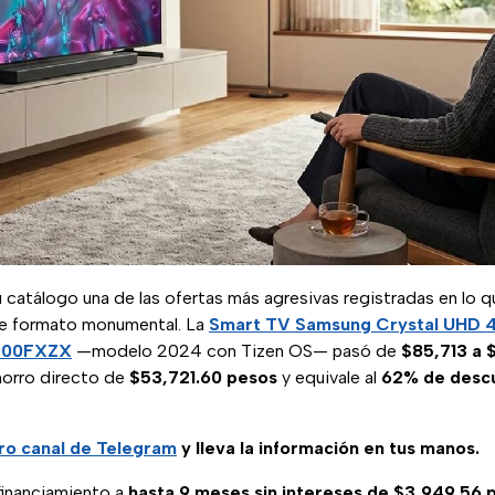
catálogo una de las ofertas más agresivas registradas en lo q
de formato monumental. La
Smart TV Samsung Crystal UHD 4
000FXZX
—modelo 2024 con Tizen OS— pasó de
$85,713 a 
horro directo de
$53,721.60 pesos
y equivale al
62% de desc
ro canal de Telegram
y lleva la información en tus manos.
 financiamiento a
hasta 9 meses sin intereses de $3,949.56 