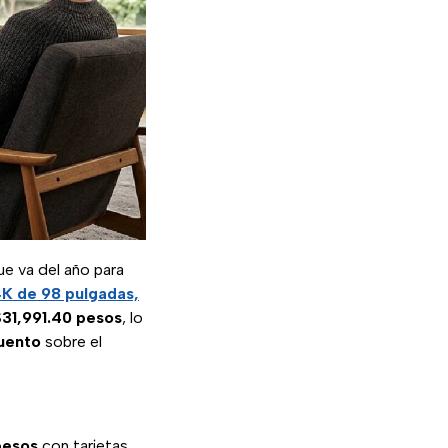
ue va del año para
K de 98 pulgadas,
$31,991.40 pesos
, lo
uento
sobre el
pesos
con tarjetas