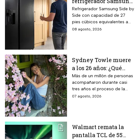
refrigerador Samsung
Side by Side 27 pies
Refrigerador Samsung Side by
Side con capacidad de 27
negro para familias
pies cúbicos equivalentes a
con casi 40% de
716 litros, tecnología
08 agosto, 2026
descuento
SpaceMax que amplía el
espacio interior mediante
paredes delgadas de alta
eficiencia, compresor Digital
Sydney Towle muere
Inverter con 20 años de
a los 26 años: ¿Qué
garantía exclusiva,
dispensador de agua y hielo
cáncer padecía la
Más de un millón de personas
en la puerta y fábrica de
acompañaron durante casi
estrella de TikTok?
hielos automática.
tres años el proceso de la
creadora: tratamientos,
07 agosto, 2026
cirugías y hasta cumplió uno
de sus grandes sueños antes
de morir.
Walmart remata la
pantalla TCL de 55