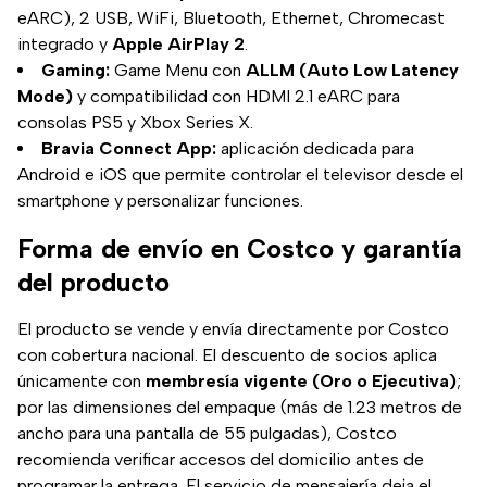
eARC), 2 USB, WiFi, Bluetooth, Ethernet, Chromecast
integrado y
Apple AirPlay 2
.
Gaming:
Game Menu con
ALLM (Auto Low Latency
Mode)
y compatibilidad con HDMI 2.1 eARC para
consolas PS5 y Xbox Series X.
Bravia Connect App:
aplicación dedicada para
Android e iOS que permite controlar el televisor desde el
smartphone y personalizar funciones.
Forma de envío en Costco y garantía
del producto
El producto se vende y envía directamente por Costco
con cobertura nacional. El descuento de socios aplica
únicamente con
membresía vigente (Oro o Ejecutiva)
;
por las dimensiones del empaque (más de 1.23 metros de
ancho para una pantalla de 55 pulgadas), Costco
recomienda verificar accesos del domicilio antes de
programar la entrega. El servicio de mensajería deja el