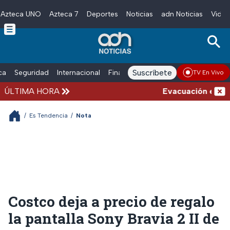
Azteca UNO
Azteca 7
Deportes
Noticias
adn Noticias
Video
Skip to main content
Suscríbete
ica
Seguridad
Internacional
Finanzas
adn Noticias Radio
Esp
TV En Vivo
ÚLTIMA HORA
Evacuación en la alc
/
Es Tendencia
/
Nota
Costco deja a precio de regalo
la pantalla Sony Bravia 2 II de