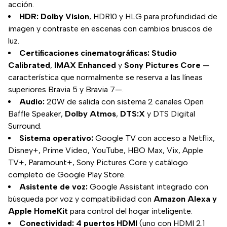
acción.
HDR:
Dolby Vision
, HDR10 y HLG para profundidad de
imagen y contraste en escenas con cambios bruscos de
luz.
Certificaciones cinematográficas:
Studio
Calibrated
,
IMAX Enhanced
y
Sony Pictures Core
—
característica que normalmente se reserva a las líneas
superiores Bravia 5 y Bravia 7—.
Audio:
20W de salida con sistema 2 canales Open
Baffle Speaker,
Dolby Atmos
,
DTS:X
y DTS Digital
Surround.
Sistema operativo:
Google TV con acceso a Netflix,
Disney+, Prime Video, YouTube, HBO Max, Vix, Apple
TV+, Paramount+, Sony Pictures Core y catálogo
completo de Google Play Store.
Asistente de voz:
Google Assistant integrado con
búsqueda por voz y compatibilidad con
Amazon Alexa y
Apple HomeKit
para control del hogar inteligente.
Conectividad:
4 puertos HDMI
(uno con HDMI 2.1