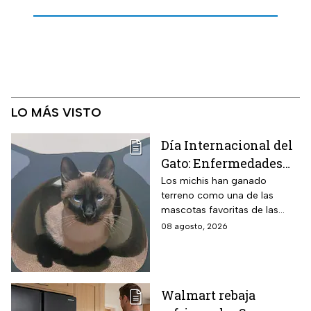
LO MÁS VISTO
Día Internacional del
Gato: Enfermedades
más comunes y cómo
Los michis han ganado
terreno como una de las
cuidar a estos felinos
mascotas favoritas de las
familias mexicanas y hoy 8 de
08 agosto, 2026
agosto es el Día Internacional
del gato.
Walmart rebaja