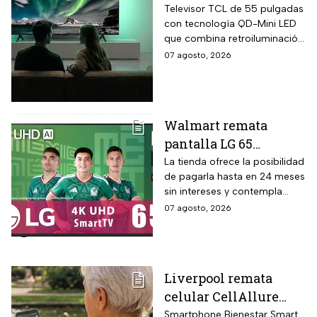
pulgadas 4K QD-Mini
Televisor TCL de 55 pulgadas
con tecnología QD-Mini LED
Led con $6,600 de
que combina retroiluminación
descuento en línea y
Mini LED de casi precisión
07 agosto, 2026
hasta 24 meses sin
pixel con puntos cuánticos
intereses
QLED, resolución 4K UHD,
audio Onkyo 2.1 con
subwoofer, Dolby Atmos y
Walmart remata
plataforma Google TV.
pantalla LG 65
pulgadas UHD 4K con
La tienda ofrece la posibilidad
de pagarla hasta en 24 meses
funciones de
sin intereses y contempla
inteligencia artificial
devoluciones hasta 30 días
07 agosto, 2026
ThinQ
después de recibir el
producto.
Liverpool remata
celular CellAllure
Smart AMOLED 5.5
Smartphone Bienestar Smart