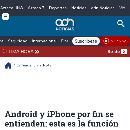
Azteca UNO
Azteca 7
Deportes
Noticias
adn Noticias
Video
Skip to main content
Suscríbete
ica
Seguridad
Internacional
Finanzas
adn Noticias Radio
Esp
TV En Vivo
ÚLTIMA HORA
Se desata ba
/
Es Tendencia
/
Nota
Android y iPhone por fin se
entienden: esta es la función