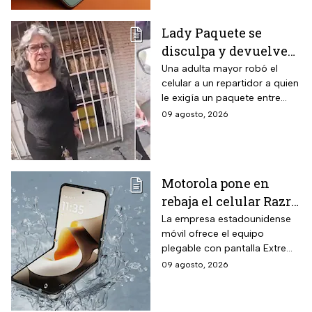
Lady Paquete se
disculpa y devuelve
celular que robó a
Una adulta mayor robó el
celular a un repartidor a quien
repartidor en
le exigía un paquete entre
Coacalco: “Tuvo un
gritos y reclamos.
09 agosto, 2026
arranque”
Motorola pone en
rebaja el celular Razr
70 plegable de 256 GB
La empresa estadounidense
móvil ofrece el equipo
con 16% de descuento
plegable con pantalla Extreme
y hasta 18 MSI
AMOLED y cámaras de 50 MP
09 agosto, 2026
a un precio menor por tiempo
limitado. La promoción de
Motorola aplica para la