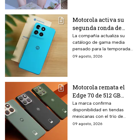
K-pop.
Motorola activa su
segunda ronda de
descuentos para el
La compañía actualiza su
catálogo de gama media
regreso a clases: el
pensado para la temporada
Moto G67 baja $2,000
escolar con un equipo de
09 agosto, 2026
pesos y la promoción
pantalla AMOLED y cámara
solo dura hasta el 19
dual. El Moto G67 forma parte
de esta estrategia comercial
de agosto
vigente por tiempo limitado.
Motorola remata el
Edge 70 de 512 GB
ultradelgado con tres
La marca confirma
disponibilidad en tiendas
cámaras de 50 MP y
mexicanas con el trío de
$2,000 pesos de
lentes de alta resolución que
09 agosto, 2026
descuento en hasta 18
caracteriza al modelo.
meses sin intereses