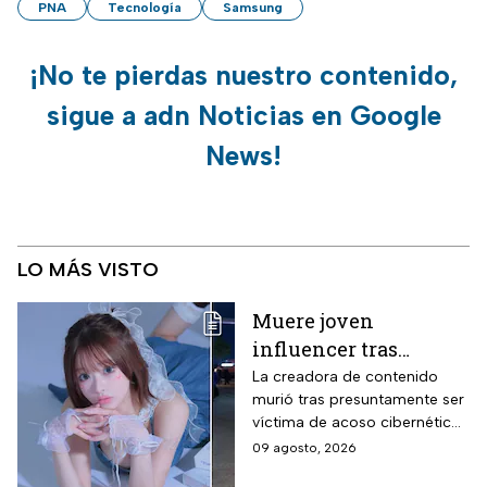
PNA
Tecnología
Samsung
¡No te pierdas nuestro contenido,
sigue a adn Noticias en Google
News!
LO MÁS VISTO
Muere joven
influencer tras
polémica por
La creadora de contenido
murió tras presuntamente ser
ENHYPEN; investigan
víctima de acoso cibernético
cibercasoso
tras un malentendido en un
09 agosto, 2026
concierto de la agrupación de