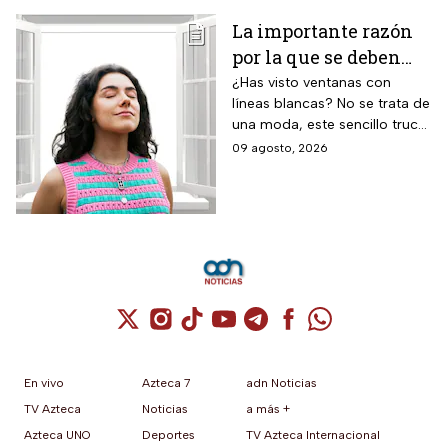
versión de mayor capacidad
La importante razón
de almacenamiento.
por la que se deben
pintar líneas blancas
¿Has visto ventanas con
líneas blancas? No se trata de
en las ventanas
una moda, este sencillo truco
puede ayudar a salvar vidas,
09 agosto, 2026
te contamos.
Cuenta de X / Twitter (se abre en una nuev
Cuenta de Instagram (se abre en una n
Cuenta de TikTok (se abre en una
Cuenta de YouTube (se abre 
Cuenta de Telegram (se a
Cuenta de Facebook 
Cuenta de Whats
En vivo
Azteca 7
adn Noticias
TV Azteca
Noticias
a más +
Azteca UNO
Deportes
TV Azteca Internacional